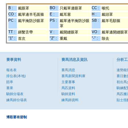
B :
BO :
CC :
戴眼罩
只戴單邊眼罩
喉托
CO :
E :
H :
戴單邊羊毛面箍
戴耳塞
戴頭罩
PC :
PS :
SB :
戴半掩防沙眼罩
戴單邊半掩防沙眼
戴羊毛額箍
罩
TT :
V :
VO :
綁繫舌帶
戴開縫眼罩
戴單邊開縫眼罩
"1" :
"2" :
"-" :
首次
重戴
除去
賽事資料
賽馬消息及資訊
分析工
報名表
賽馬消息
速勢能
排位表(本地)
賽馬新聞資料庫
賽日數
賠率
主要賽事
初出馬
賽果
馬匹資料
騎練配
騎師分場表
騎師資料
馬匹搬
練馬師分場表
練馬師資料
貼士指
博彩要有節制