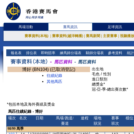
馬場活動
賽馬資訊
足球資訊
賽事資料(本地)
|
賽事資料(越洋轉播)
|
賽馬新聞
|
主要賽事
|
視聽播
報名表
排位表
即時賠率
練馬師分場表
騎師分場表
參考資料
統計
博好 (BN104) (已取消登記)
出生地
毛色 / 性別
往績紀錄
進口類別
其他馬匹
總獎金*
冠-亞-季-總出賽次數*
*包括本地及海外賽績及獎金
馬匹往績紀錄 - 博好
場次
名次
日期
馬場/跑道/
途程
場地
賽事
檔位
賽道
狀況
班次
98/99
馬季