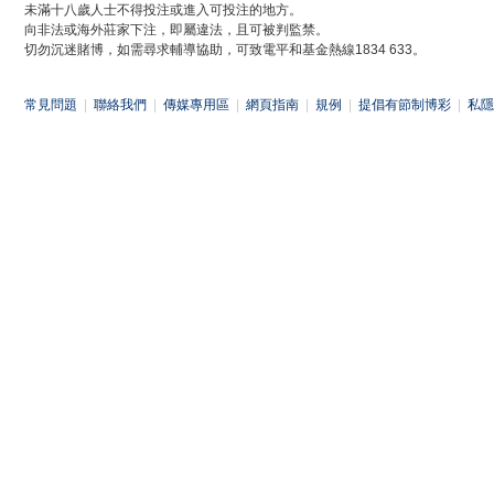
未滿十八歲人士不得投注或進入可投注的地方。
向非法或海外莊家下注，即屬違法，且可被判監禁。
切勿沉迷賭博，如需尋求輔導協助，可致電平和基金熱線1834 633。
常見問題
|
聯絡我們
|
傳媒專用區
|
網頁指南
|
規例
|
提倡有節制博彩
|
私隱