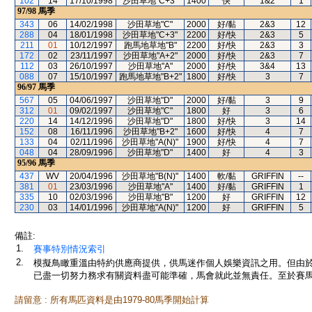
102
14
17/10/1998
沙田草地"C+3"
1400
快
1&2
1
97/98
馬季
343
06
14/02/1998
沙田草地"C"
2000
好/黏
2&3
12
288
04
18/01/1998
沙田草地"C+3"
2200
好/快
2&3
5
211
01
10/12/1997
跑馬地草地"B"
2200
好/快
2&3
3
172
02
23/11/1997
沙田草地"A+2"
2000
好/快
2&3
7
112
03
26/10/1997
沙田草地"A"
2000
好/快
3&4
13
088
07
15/10/1997
跑馬地草地"B+2"
1800
好/快
3
7
96/97
馬季
567
05
04/06/1997
沙田草地"D"
2000
好/黏
3
9
312
01
09/02/1997
沙田草地"C"
1800
好
3
6
220
14
14/12/1996
沙田草地"D"
1800
好/快
3
14
152
08
16/11/1996
沙田草地"B+2"
1600
好/快
4
7
133
04
02/11/1996
沙田草地"A(N)"
1900
好/快
4
7
048
04
28/09/1996
沙田草地"D"
1400
好
4
3
95/96
馬季
437
WV
20/04/1996
沙田草地"B(N)"
1400
軟/黏
GRIFFIN
--
381
01
23/03/1996
沙田草地"A"
1400
好/黏
GRIFFIN
1
335
10
02/03/1996
沙田草地"B"
1200
好
GRIFFIN
12
230
03
14/01/1996
沙田草地"A(N)"
1200
好
GRIFFIN
5
備註:
1.
賽事特別情況索引
2.
模擬鳥瞰重溫由特約供應商提供，供馬迷作個人娛樂資訊之用。但由
已盡一切努力務求有關資料盡可能準確，馬會就此並無責任。至於賽馬
請留意 : 所有馬匹資料是由1979-80馬季開始計算