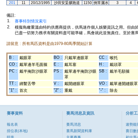
201
11
20/12/1995
沙田安妥膠跑道
1150
例常灑水
3
4
備註:
1.
賽事特別情況索引
2.
模擬鳥瞰重溫由特約供應商提供，供馬迷作個人娛樂資訊之用。但由
已盡一切努力務求有關資料盡可能準確，馬會就此並無責任。至於賽馬
請留意 : 所有馬匹資料是由1979-80馬季開始計算
B :
BO :
CC :
戴眼罩
只戴單邊眼罩
喉托
CO :
E :
H :
戴單邊羊毛面箍
戴耳塞
戴頭罩
PC :
PS :
SB :
戴半掩防沙眼罩
戴單邊半掩防沙眼
戴羊毛額箍
罩
TT :
V :
VO :
綁繫舌帶
戴開縫眼罩
戴單邊開縫眼罩
"1" :
"2" :
"-" :
首次
重戴
除去
賽事資料
賽馬消息及資訊
分析工
報名表
賽馬消息
速勢能
排位表(本地)
賽馬新聞資料庫
賽日數
賠率
主要賽事
初出馬