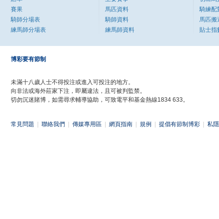
賽果
馬匹資料
騎練配
騎師分場表
騎師資料
馬匹搬
練馬師分場表
練馬師資料
貼士指
博彩要有節制
未滿十八歲人士不得投注或進入可投注的地方。
向非法或海外莊家下注，即屬違法，且可被判監禁。
切勿沉迷賭博，如需尋求輔導協助，可致電平和基金熱線1834 633。
常見問題
|
聯絡我們
|
傳媒專用區
|
網頁指南
|
規例
|
提倡有節制博彩
|
私隱