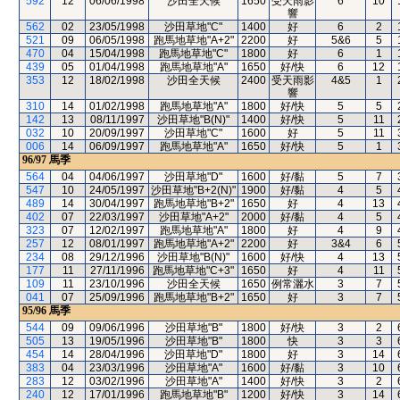
592
12
06/06/1998
沙田全天候
1650
受天雨影
6
10
響
562
02
23/05/1998
沙田草地"C"
1400
好
6
2
521
09
06/05/1998
跑馬地草地"A+2"
2200
好
5&6
5
470
04
15/04/1998
跑馬地草地"C"
1800
好
6
1
439
05
01/04/1998
跑馬地草地"A"
1650
好/快
6
12
353
12
18/02/1998
沙田全天候
2400
受天雨影
4&5
1
響
310
14
01/02/1998
跑馬地草地"A"
1800
好/快
5
5
142
13
08/11/1997
沙田草地"B(N)"
1400
好/快
5
11
032
10
20/09/1997
沙田草地"C"
1600
好
5
11
006
14
06/09/1997
跑馬地草地"A"
1650
好/快
5
1
96/97
馬季
564
04
04/06/1997
沙田草地"D"
1600
好/黏
5
7
547
10
24/05/1997
沙田草地"B+2(N)"
1900
好/黏
4
5
489
14
30/04/1997
跑馬地草地"B+2"
1650
好
4
13
402
07
22/03/1997
沙田草地"A+2"
2000
好/黏
4
5
323
07
12/02/1997
跑馬地草地"A"
1800
好
4
9
257
12
08/01/1997
跑馬地草地"A+2"
2200
好
3&4
6
234
08
29/12/1996
沙田草地"B(N)"
1600
好/快
4
13
177
11
27/11/1996
跑馬地草地"C+3"
1650
好
4
11
109
11
23/10/1996
沙田全天候
1650
例常灑水
3
7
041
07
25/09/1996
跑馬地草地"B+2"
1650
好
3
7
95/96
馬季
544
09
09/06/1996
沙田草地"B"
1800
好/快
3
2
505
13
19/05/1996
沙田草地"B"
1800
快
3
3
454
14
28/04/1996
沙田草地"D"
1800
好
3
14
383
04
23/03/1996
沙田草地"A"
1600
好/黏
3
10
283
12
03/02/1996
沙田草地"A"
1400
好/快
3
2
240
12
17/01/1996
跑馬地草地"B"
1200
好/快
3
14