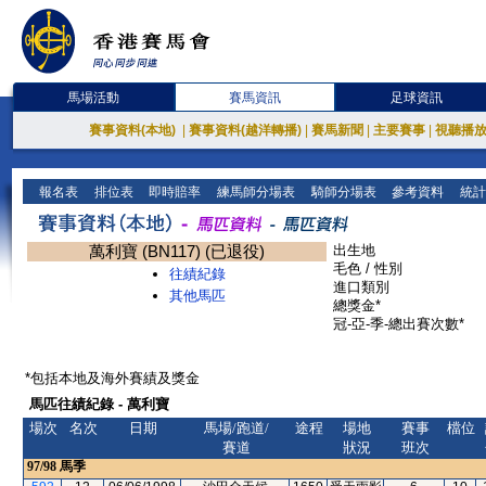
馬場活動
賽馬資訊
足球資訊
賽事資料(本地)
|
賽事資料(越洋轉播)
|
賽馬新聞
|
主要賽事
|
視聽播
報名表
排位表
即時賠率
練馬師分場表
騎師分場表
參考資料
統計
萬利寶 (BN117) (已退役)
出生地
毛色 / 性別
往績紀錄
進口類別
其他馬匹
總獎金*
冠-亞-季-總出賽次數*
*包括本地及海外賽績及獎金
馬匹往績紀錄 - 萬利寶
場次
名次
日期
馬場/跑道/
途程
場地
賽事
檔位
賽道
狀況
班次
97/98
馬季