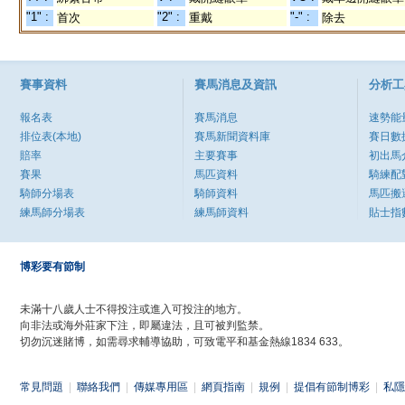
"1" :
"2" :
"-" :
首次
重戴
除去
賽事資料
賽馬消息及資訊
分析工
報名表
賽馬消息
速勢能
排位表(本地)
賽馬新聞資料庫
賽日數
賠率
主要賽事
初出馬
賽果
馬匹資料
騎練配
騎師分場表
騎師資料
馬匹搬
練馬師分場表
練馬師資料
貼士指
博彩要有節制
未滿十八歲人士不得投注或進入可投注的地方。
向非法或海外莊家下注，即屬違法，且可被判監禁。
切勿沉迷賭博，如需尋求輔導協助，可致電平和基金熱線1834 633。
常見問題
|
聯絡我們
|
傳媒專用區
|
網頁指南
|
規例
|
提倡有節制博彩
|
私隱