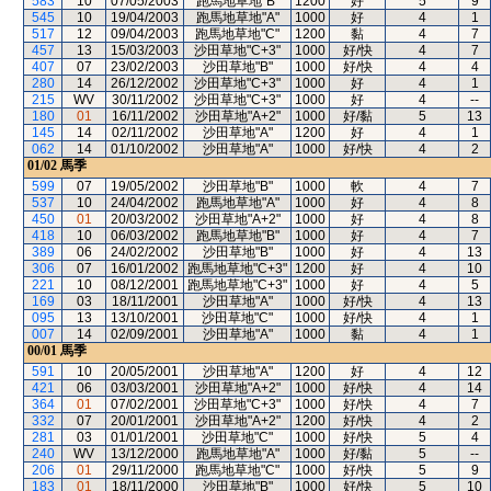
583
10
07/05/2003
跑馬地草地"B"
1200
好
5
9
545
10
19/04/2003
跑馬地草地"A"
1000
好
4
1
517
12
09/04/2003
跑馬地草地"C"
1200
黏
4
7
457
13
15/03/2003
沙田草地"C+3"
1000
好/快
4
7
407
07
23/02/2003
沙田草地"B"
1000
好/快
4
4
280
14
26/12/2002
沙田草地"C+3"
1000
好
4
1
215
WV
30/11/2002
沙田草地"C+3"
1000
好
4
--
180
01
16/11/2002
沙田草地"A+2"
1000
好/黏
5
13
145
14
02/11/2002
沙田草地"A"
1200
好
4
1
062
14
01/10/2002
沙田草地"A"
1000
好/快
4
2
01/02
馬季
599
07
19/05/2002
沙田草地"B"
1000
軟
4
7
537
10
24/04/2002
跑馬地草地"A"
1000
好
4
8
450
01
20/03/2002
沙田草地"A+2"
1000
好
4
8
418
10
06/03/2002
跑馬地草地"B"
1000
好
4
7
389
06
24/02/2002
沙田草地"B"
1000
好
4
13
306
07
16/01/2002
跑馬地草地"C+3"
1200
好
4
10
221
10
08/12/2001
跑馬地草地"C+3"
1000
好
4
5
169
03
18/11/2001
沙田草地"A"
1000
好/快
4
13
095
13
13/10/2001
沙田草地"C"
1000
好/快
4
1
007
14
02/09/2001
沙田草地"A"
1000
黏
4
1
00/01
馬季
591
10
20/05/2001
沙田草地"A"
1200
好
4
12
421
06
03/03/2001
沙田草地"A+2"
1000
好/快
4
14
364
01
07/02/2001
沙田草地"C+3"
1000
好/快
4
7
332
07
20/01/2001
沙田草地"A+2"
1200
好/快
4
2
281
03
01/01/2001
沙田草地"C"
1000
好/快
5
4
240
WV
13/12/2000
跑馬地草地"A"
1000
好/黏
5
--
206
01
29/11/2000
跑馬地草地"C"
1000
好/快
5
9
183
01
18/11/2000
沙田草地"B"
1000
好/快
5
10