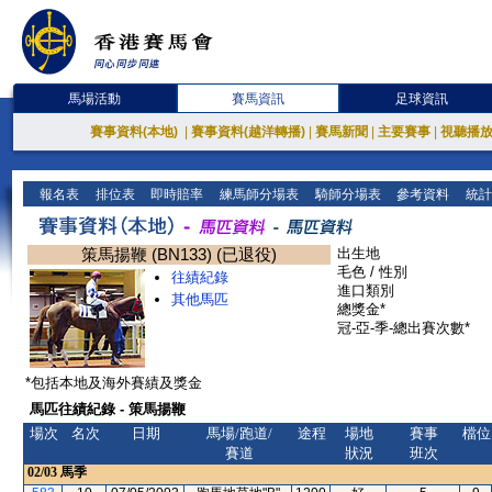
馬場活動
賽馬資訊
足球資訊
賽事資料(本地)
|
賽事資料(越洋轉播)
|
賽馬新聞
|
主要賽事
|
視聽播
報名表
排位表
即時賠率
練馬師分場表
騎師分場表
參考資料
統計
策馬揚鞭 (BN133) (已退役)
出生地
毛色 / 性別
往績紀錄
進口類別
其他馬匹
總獎金*
冠-亞-季-總出賽次數*
*包括本地及海外賽績及獎金
馬匹往績紀錄 - 策馬揚鞭
場次
名次
日期
馬場/跑道/
途程
場地
賽事
檔位
賽道
狀況
班次
02/03
馬季