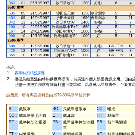
062
01
05/10/1997
沙田草地"A"
1200
好/快
6
4
96/97
馬季
535
05
21/05/1997
沙田全天候
1150
例常灑水
5
2
454
09
16/04/1997
沙田全天候
1650
例常灑水
5
11
342
13
23/02/1997
沙田草地"A"
1400
好/快
5
7
290
10
22/01/1997
跑馬地草地"B+2"
1650
好
5
7
167
14
24/11/1996
沙田草地"C"
1600
好/快
5
7
098
10
19/10/1996
跑馬地草地"B"
1000
好
5
11
95/96
馬季
500
13
19/05/1996
沙田草地"B"
1200
好/快
GRIFFIN
10
420
12
14/04/1996
沙田草地"A+2"
1000
好
GRIFFIN
8
365
10
16/03/1996
沙田草地"D"
1000
好
GRIFFIN
11
備註:
1.
賽事特別情況索引
2.
模擬鳥瞰重溫由特約供應商提供，供馬迷作個人娛樂資訊之用。但由
已盡一切努力務求有關資料盡可能準確，馬會就此並無責任。至於賽馬
請留意 : 所有馬匹資料是由1979-80馬季開始計算
B :
BO :
CC :
戴眼罩
只戴單邊眼罩
喉托
CO :
E :
H :
戴單邊羊毛面箍
戴耳塞
戴頭罩
PC :
PS :
SB :
戴半掩防沙眼罩
戴單邊半掩防沙眼
戴羊毛額箍
罩
TT :
V :
VO :
綁繫舌帶
戴開縫眼罩
戴單邊開縫眼罩