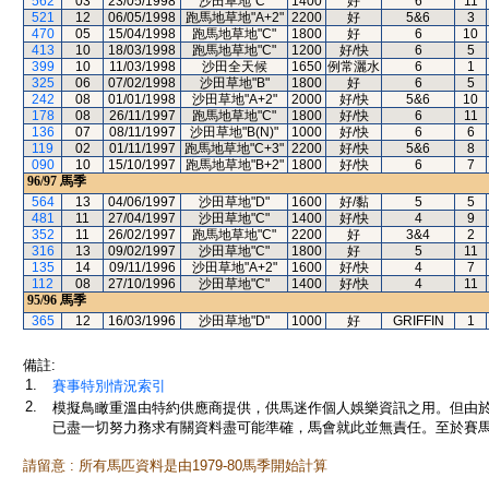
562
03
23/05/1998
沙田草地"C"
1400
好
6
11
521
12
06/05/1998
跑馬地草地"A+2"
2200
好
5&6
3
470
05
15/04/1998
跑馬地草地"C"
1800
好
6
10
413
10
18/03/1998
跑馬地草地"C"
1200
好/快
6
5
399
10
11/03/1998
沙田全天候
1650
例常灑水
6
1
325
06
07/02/1998
沙田草地"B"
1800
好
6
5
242
08
01/01/1998
沙田草地"A+2"
2000
好/快
5&6
10
178
08
26/11/1997
跑馬地草地"C"
1800
好/快
6
11
136
07
08/11/1997
沙田草地"B(N)"
1000
好/快
6
6
119
02
01/11/1997
跑馬地草地"C+3"
2200
好/快
5&6
8
090
10
15/10/1997
跑馬地草地"B+2"
1800
好/快
6
7
96/97
馬季
564
13
04/06/1997
沙田草地"D"
1600
好/黏
5
5
481
11
27/04/1997
沙田草地"C"
1400
好/快
4
9
352
11
26/02/1997
跑馬地草地"C"
2200
好
3&4
2
316
13
09/02/1997
沙田草地"C"
1800
好
5
11
135
14
09/11/1996
沙田草地"A+2"
1600
好/快
4
7
112
08
27/10/1996
沙田草地"C"
1400
好/快
4
11
95/96
馬季
365
12
16/03/1996
沙田草地"D"
1000
好
GRIFFIN
1
備註:
1.
賽事特別情況索引
2.
模擬鳥瞰重溫由特約供應商提供，供馬迷作個人娛樂資訊之用。但由
已盡一切努力務求有關資料盡可能準確，馬會就此並無責任。至於賽馬
請留意 : 所有馬匹資料是由1979-80馬季開始計算