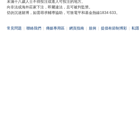
未滿十八歲人士不得投注或進入可投注的地方。
向非法或海外莊家下注，即屬違法，且可被判監禁。
切勿沉迷賭博，如需尋求輔導協助，可致電平和基金熱線1834 633。
常見問題
|
聯絡我們
|
傳媒專用區
|
網頁指南
|
規例
|
提倡有節制博彩
|
私隱