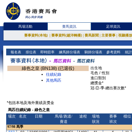
馬場活動
賽馬資訊
足球資訊
賽事資料(本地)
|
賽事資料(越洋轉播)
|
賽馬新聞
|
主要賽事
|
視聽播
報名表
排位表
即時賠率
練馬師分場表
騎師分場表
參考資料
統計
綠色之皇 (BN138) (已退役)
出生地
毛色 / 性別
往績紀錄
進口類別
其他馬匹
總獎金*
冠-亞-季-總出賽次數*
*包括本地及海外賽績及獎金
馬匹往績紀錄 - 綠色之皇
場次
名次
日期
馬場/跑道/
途程
場地
賽事
檔位
賽道
狀況
班次
97/98
馬季