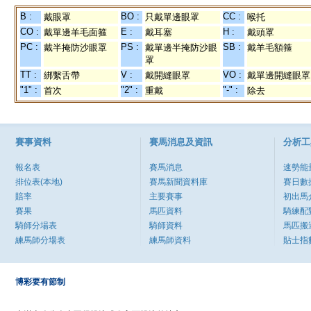
B :
BO :
CC :
戴眼罩
只戴單邊眼罩
喉托
CO :
E :
H :
戴單邊羊毛面箍
戴耳塞
戴頭罩
PC :
PS :
SB :
戴半掩防沙眼罩
戴單邊半掩防沙眼
戴羊毛額箍
罩
TT :
V :
VO :
綁繫舌帶
戴開縫眼罩
戴單邊開縫眼罩
"1" :
"2" :
"-" :
首次
重戴
除去
賽事資料
賽馬消息及資訊
分析工
報名表
賽馬消息
速勢能
排位表(本地)
賽馬新聞資料庫
賽日數
賠率
主要賽事
初出馬
賽果
馬匹資料
騎練配
騎師分場表
騎師資料
馬匹搬
練馬師分場表
練馬師資料
貼士指
博彩要有節制