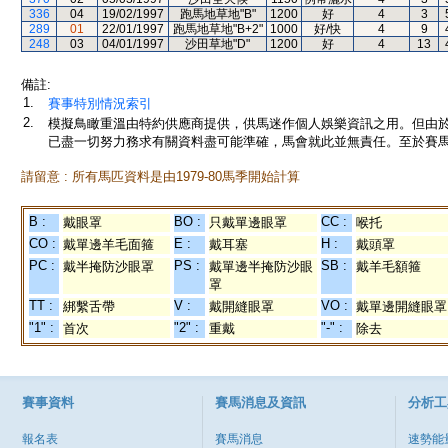
336
04
19/02/1997
跑馬地草地"B"
1200
好
4
3
289
01
22/01/1997
跑馬地草地"B+2"
1000
好/快
4
9
248
03
04/01/1997
沙田草地"D"
1200
好
4
13
備註:
1.
賽事特別情況索引
2.
模擬鳥瞰重溫由特約供應商提供，供馬迷作個人娛樂資訊之用。但由
已盡一切努力務求有關資料盡可能準確，馬會就此並無責任。至於賽馬
請留意 : 所有馬匹資料是由1979-80馬季開始計算
B :
BO :
CC :
戴眼罩
只戴單邊眼罩
喉托
CO :
E :
H :
戴單邊羊毛面箍
戴耳塞
戴頭罩
PC :
PS :
SB :
戴半掩防沙眼罩
戴單邊半掩防沙眼
戴羊毛額箍
罩
TT :
V :
VO :
綁繫舌帶
戴開縫眼罩
戴單邊開縫眼罩
"1" :
"2" :
"-" :
首次
重戴
除去
賽事資料
賽馬消息及資訊
分析工
報名表
賽馬消息
速勢能