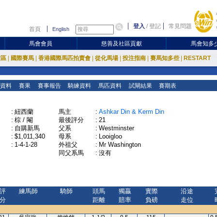
登入
/
登記
常見問題
首頁
English
馬會會員
慈善及社區貢獻
馬會知多
放區
|
國際賽馬
|
香港國際馬匹拍賣會
|
從化馬場
|
投注指南
|
賽馬知多些
|
RESTART
資料
賽果
賽事報告
騎練資料
馬匹資料
試閘結果
賽期表
:
紐西蘭
馬主
:
Ashkar Din & Kerm Din
:
棕 / 閹
最後評分
:
21
:
自購新馬
父系
:
Westminster
:
$1,011,340
母系
:
Looigloo
:
1-4-1-28
外祖父
:
Mr Washington
同父系馬
:
沒有
評
練馬師
騎師
頭馬
獨贏
實際
沿途
分
距離
賠率
負磅
走位