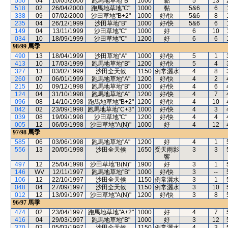
550
04
10/05/2000
跑馬地草地"B"
1000
黏
5
13
518
02
26/04/2000
跑馬地草地"C"
1000
黏
5&6
6
338
09
07/02/2000
沙田草地"B+2"
1000
好/快
5&6
8
235
04
26/12/1999
沙田草地"B"
1000
好/快
5&6
6
149
04
13/11/1999
沙田草地"C"
1000
好
6
10
034
10
18/09/1999
沙田草地"C"
1200
好
6
6
98/99
馬季
490
13
18/04/1999
沙田草地"A"
1000
好/快
5
1
413
10
17/03/1999
跑馬地草地"B"
1200
好/快
5
4
327
13
03/02/1999
沙田全天候
1150
例常灑水
4
8
260
07
06/01/1999
跑馬地草地"A"
1200
好/快
4
2
215
10
09/12/1998
跑馬地草地"B"
1000
好/快
4
6
124
04
31/10/1998
跑馬地草地"A"
1200
好/快
4
7
096
08
14/10/1998
跑馬地草地"B+2"
1200
好/快
4
10
042
02
23/09/1998
跑馬地草地"C+3"
1000
好/快
4
3
039
08
19/09/1998
沙田草地"C"
1200
好/快
4
4
005
12
06/09/1998
沙田草地"A(N)"
1000
好
4
12
97/98
馬季
585
06
03/06/1998
跑馬地草地"A"
1200
好
4
1
556
13
20/05/1998
沙田全天候
1650
受天雨影
3
3
響
497
12
25/04/1998
沙田草地"B(N)"
1900
好
3
1
146
WV
12/11/1997
跑馬地草地"B"
1000
好/快
3
--
106
12
22/10/1997
沙田全天候
1150
例常灑水
3
1
048
04
27/09/1997
沙田全天候
1150
例常灑水
3
10
012
12
13/09/1997
沙田草地"A(N)"
1200
好/快
3
8
96/97
馬季
474
02
23/04/1997
跑馬地草地"A+2"
1000
好
4
7
416
04
29/03/1997
跑馬地草地"B"
1000
好
3
12
370
02
05/03/1997
沙田全天候
1150
例常灑水
4
3