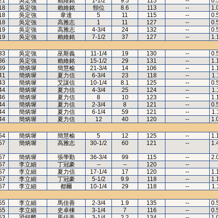
21
吳定強
賴維銘
1-1/2
9.5
115
--
0.
18
吳定強
賴維銘
頸位
8.6
113
--
1.
18
吳定強
韋達
5
11
115
--
0.
18
吳定強
高雅志
1
11
127
--
0.
19
吳定強
高雅志
4-3/4
24
132
--
0.
19
吳定強
賴維銘
7-1/2
37
127
--
1.
33
吳定強
巫斯義
11-1/4
19
130
--
0.
36
吳定強
賴維銘
15-1/2
29
131
--
1.
39
簡炳墀
簡慧榆
21-3/4
14
106
--
1.
41
簡炳墀
夏力信
6-3/4
23
118
--
1.
43
簡炳墀
艾謀信
10-1/4
8.1
125
--
0.
44
簡炳墀
夏力信
4-3/4
25
124
--
1.
46
簡炳墀
夏力信
8
10
123
--
1.
44
簡炳墀
夏力信
2-3/4
8
121
--
0.
44
簡炳墀
夏力信
6-1/4
59
121
--
1.
44
簡炳墀
夏力信
12
40
120
--
1.
54
簡炳墀
簡慧榆
5
12
125
--
1.
57
簡炳墀
高雅志
30-1/2
60
121
--
1.
57
簡炳墀
張學勤
36-3/4
99
115
--
2.
57
李立細
丁冠豪
--
--
120
--
57
李立細
夏力信
17-1/4
17
120
--
1.
57
李立細
丁冠豪
5-1/2
9.9
118
--
1.
57
李立細
都爾
10-1/4
29
118
--
1.
55
李立細
馬佳善
2-3/4
1.9
135
--
0.
55
李立細
史卓棟
3-1/4
7
116
--
0.
53
梁錫麟
馬佳善
3-1/4
2.2
134
--
1.