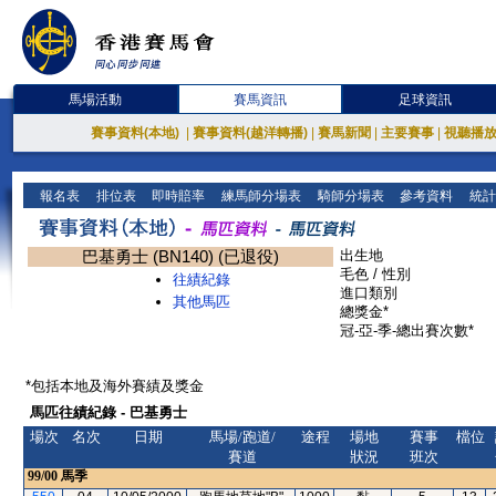
馬場活動
賽馬資訊
足球資訊
賽事資料(本地)
|
賽事資料(越洋轉播)
|
賽馬新聞
|
主要賽事
|
視聽播
報名表
排位表
即時賠率
練馬師分場表
騎師分場表
參考資料
統計
巴基勇士 (BN140) (已退役)
出生地
毛色 / 性別
往績紀錄
進口類別
其他馬匹
總獎金*
冠-亞-季-總出賽次數*
*包括本地及海外賽績及獎金
馬匹往績紀錄 - 巴基勇士
場次
名次
日期
馬場/跑道/
途程
場地
賽事
檔位
賽道
狀況
班次
99/00
馬季