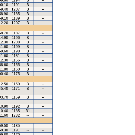
59.60
1194
B
--
00.10
1191
B
--
59.40
1207
B
--
58.90
1185
B
--
59.10
1189
B
--
12.20
1207
B
--
58.70
1187
B
--
14.90
1196
B
--
12.30
1208
B
--
11.60
1199
B
--
59.60
1198
B
--
11.60
1181
B
--
12.30
1166
B
--
58.60
1155
B
--
11.80
1160
B
--
00.40
1175
B
--
12.50
1159
B
--
45.40
1171
B
--
03.70
1159
B
--
--
--
--
--
10.90
1192
B
--
10.40
1185
B1
--
11.60
1232
--
--
59.50
1185
--
--
59.30
1191
--
--
09.80
1170
--
--