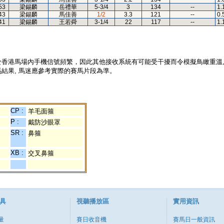
53
梁錫麟
岳禮華
5-3/4
3
134
--
1.
43
梁錫麟
馬佳善
1/2
3.3
121
--
0.
41
梁錫麟
王若舜
3-1/4
22
117
--
1.
於香港馬場內手機信號頻繁，因此其他接收系統有可能受干擾而令模擬鳥瞰重溫
結果, 馬迷應參考實際的賽馬片段為準。
CP :
羊毛面箍
P :
戴防沙眼罩
SR :
鼻箍
XB :
交叉鼻箍
具
視聽播放區
實用資訊
量
賽日收音機
賽馬日一般資訊