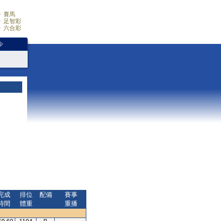
賽馬
足智彩
六合彩
少
完成
排位
配備
賽事
時間
體重
重播