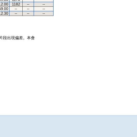
12.00
1182
--
--
59.00
--
--
--
12.30
--
--
--
片段出現偏差。本會