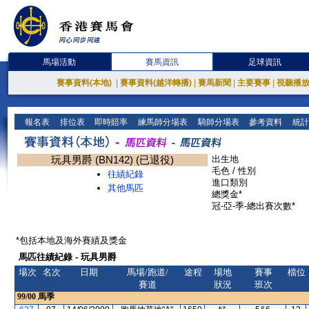
馬場活動
賽馬資訊
足球資訊
賽事資料(本地)
|
賽事資料(越洋轉播)
|
賽馬新聞
|
主要賽事
|
視聽播
報名表
排位表
即時賠率
練馬師分場表
騎師分場表
參考資料
統計
玩具男爵 (BN142) (已退役)
出生地
毛色 / 性別
往績紀錄
進口類別
其他馬匹
總獎金*
冠-亞-季-總出賽次數*
*包括本地及海外賽績及獎金
馬匹往績紀錄 - 玩具男爵
場次
名次
日期
馬場/跑道/
途程
場地
賽事
檔位
賽道
狀況
班次
99/00
馬季