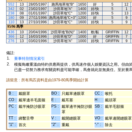
552
13
28/05/1997
跑馬地草地"B"
1650
好
5
12
342
02
23/02/1997
沙田草地"A"
1400
好/快
5
1
238
08
01/01/1997
沙田草地"C"
1200
好/快
5
13
180
09
27/11/1996
跑馬地草地"C+3"
1200
好
5
9
110
13
27/10/1996
沙田草地"C"
1600
好/快
5
9
95/96
馬季
436
10
20/04/1996
沙田草地"B(N)"
1400
軟/黏
GRIFFIN
12
366
12
16/03/1996
沙田草地"D"
1000
好
GRIFFIN
7
276
13
03/02/1996
沙田草地"A"
1000
好/快
GRIFFIN
9
備註:
1.
賽事特別情況索引
2.
模擬鳥瞰重溫由特約供應商提供，供馬迷作個人娛樂資訊之用。但由
已盡一切努力務求有關資料盡可能準確，馬會就此並無責任。至於賽馬
請留意 : 所有馬匹資料是由1979-80馬季開始計算
B :
BO :
CC :
戴眼罩
只戴單邊眼罩
喉托
CO :
E :
H :
戴單邊羊毛面箍
戴耳塞
戴頭罩
PC :
PS :
SB :
戴半掩防沙眼罩
戴單邊半掩防沙眼
戴羊毛額箍
罩
TT :
V :
VO :
綁繫舌帶
戴開縫眼罩
戴單邊開縫眼罩
"1" :
"2" :
"-" :
首次
重戴
除去