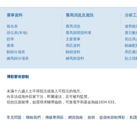
賽事資料
賽馬消息及資訊
分析工
報名表
賽馬消息
速勢能
排位表(本地)
賽馬新聞資料庫
賽日數
賠率
主要賽事
初出馬
賽果
馬匹資料
騎練配
騎師分場表
騎師資料
馬匹搬
練馬師分場表
練馬師資料
貼士指
博彩要有節制
未滿十八歲人士不得投注或進入可投注的地方。
向非法或海外莊家下注，即屬違法，且可被判監禁。
切勿沉迷賭博，如需尋求輔導協助，可致電平和基金熱線1834 633。
常見問題
|
聯絡我們
|
傳媒專用區
|
網頁指南
|
規例
|
提倡有節制博彩
|
私隱