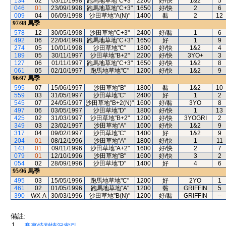
134
02
03/11/1998
跑馬地草地"C+3"
2200
好/快
1&2
5
046
01
23/09/1998
跑馬地草地"C+3"
1650
好/快
2
6
009
04
06/09/1998
沙田草地"A(N)"
1400
黏
2
12
97/98
馬季
578
12
30/05/1998
沙田草地"C+3"
2400
好/黏
1
6
492
06
22/04/1998
跑馬地草地"C+3"
1650
好
1
9
274
05
10/01/1998
沙田草地"C"
1800
好/快
1&2
4
189
05
30/11/1997
沙田草地"B+2"
2200
好/快
3YO+
3
127
06
01/11/1997
跑馬地草地"C+3"
1650
好/快
1&2
8
061
05
02/10/1997
跑馬地草地"C"
1200
好/快
1&2
9
96/97
馬季
595
07
15/06/1997
沙田草地"B"
1800
黏
1&2
10
559
03
31/05/1997
沙田草地"C"
2400
好
1
2
545
07
24/05/1997
沙田草地"B+2(N)"
1600
好/黏
3YO
8
497
06
03/05/1997
沙田草地"D"
1800
好/快
1
13
425
02
31/03/1997
沙田草地"B+2"
1200
好/快
3YOGRI
2
349
03
23/02/1997
沙田草地"A"
1600
好/快
1&2
9
317
04
09/02/1997
沙田草地"C"
1400
好
1&2
9
204
01
08/12/1996
沙田草地"A"
1800
好/快
1
11
143
01
09/11/1996
沙田草地"A+2"
1600
好/快
2
7
079
01
12/10/1996
沙田草地"B"
1600
好/快
3
2
054
02
28/09/1996
沙田草地"D"
1400
好
4
6
95/96
馬季
495
03
15/05/1996
跑馬地草地"C"
1200
好
2YO
1
461
02
01/05/1996
跑馬地草地"A"
1200
黏
GRIFFIN
5
390
WX-A
30/03/1996
沙田草地"B(N)"
1200
好/黏
GRIFFIN
--
備註:
1.
賽事特別情況索引