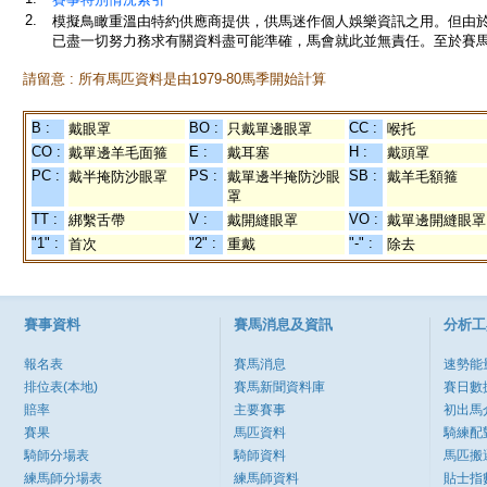
2.
模擬鳥瞰重溫由特約供應商提供，供馬迷作個人娛樂資訊之用。但由
已盡一切努力務求有關資料盡可能準確，馬會就此並無責任。至於賽馬
請留意 : 所有馬匹資料是由1979-80馬季開始計算
B :
BO :
CC :
戴眼罩
只戴單邊眼罩
喉托
CO :
E :
H :
戴單邊羊毛面箍
戴耳塞
戴頭罩
PC :
PS :
SB :
戴半掩防沙眼罩
戴單邊半掩防沙眼
戴羊毛額箍
罩
TT :
V :
VO :
綁繫舌帶
戴開縫眼罩
戴單邊開縫眼罩
"1" :
"2" :
"-" :
首次
重戴
除去
賽事資料
賽馬消息及資訊
分析工
報名表
賽馬消息
速勢能
排位表(本地)
賽馬新聞資料庫
賽日數
賠率
主要賽事
初出馬
賽果
馬匹資料
騎練配
騎師分場表
騎師資料
馬匹搬
練馬師分場表
練馬師資料
貼士指