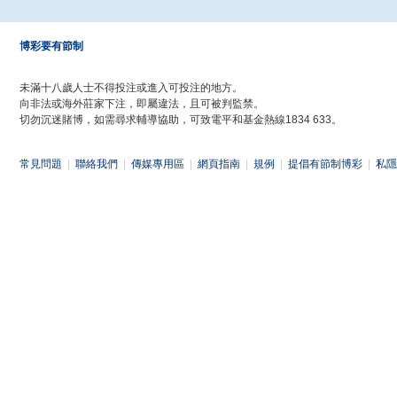
博彩要有節制
未滿十八歲人士不得投注或進入可投注的地方。
向非法或海外莊家下注，即屬違法，且可被判監禁。
切勿沉迷賭博，如需尋求輔導協助，可致電平和基金熱線1834 633。
常見問題
|
聯絡我們
|
傳媒專用區
|
網頁指南
|
規例
|
提倡有節制博彩
|
私隱