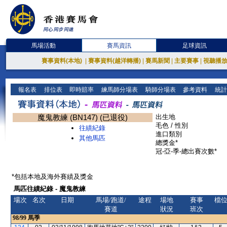
馬場活動
賽馬資訊
足球資訊
賽事資料(本地)
|
賽事資料(越洋轉播)
|
賽馬新聞
|
主要賽事
|
視聽播
報名表
排位表
即時賠率
練馬師分場表
騎師分場表
參考資料
統計
魔鬼教練 (BN147) (已退役)
出生地
毛色 / 性別
往績紀錄
進口類別
其他馬匹
總獎金*
冠-亞-季-總出賽次數*
*包括本地及海外賽績及獎金
馬匹往績紀錄 - 魔鬼教練
場次
名次
日期
馬場/跑道/
途程
場地
賽事
檔
賽道
狀況
班次
98/99
馬季