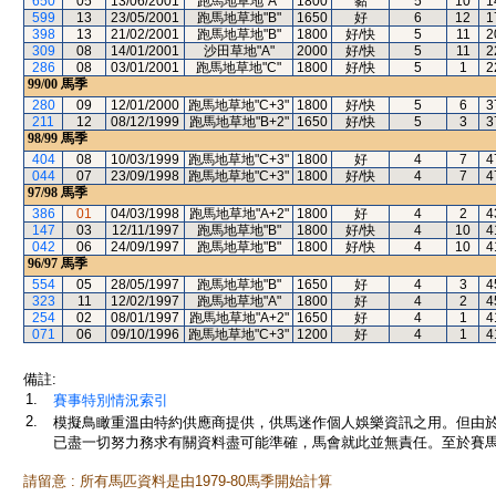
650
05
13/06/2001
跑馬地草地"A"
1800
黏
5
10
1
599
13
23/05/2001
跑馬地草地"B"
1650
好
6
12
1
398
13
21/02/2001
跑馬地草地"B"
1800
好/快
5
11
2
309
08
14/01/2001
沙田草地"A"
2000
好/快
5
11
2
286
08
03/01/2001
跑馬地草地"C"
1800
好/快
5
1
2
99/00
馬季
280
09
12/01/2000
跑馬地草地"C+3"
1800
好/快
5
6
3
211
12
08/12/1999
跑馬地草地"B+2"
1650
好/快
5
3
3
98/99
馬季
404
08
10/03/1999
跑馬地草地"C+3"
1800
好
4
7
4
044
07
23/09/1998
跑馬地草地"C+3"
1800
好/快
4
7
4
97/98
馬季
386
01
04/03/1998
跑馬地草地"A+2"
1800
好
4
2
4
147
03
12/11/1997
跑馬地草地"B"
1800
好/快
4
10
4
042
06
24/09/1997
跑馬地草地"B"
1800
好/快
4
10
4
96/97
馬季
554
05
28/05/1997
跑馬地草地"B"
1650
好
4
3
4
323
11
12/02/1997
跑馬地草地"A"
1800
好
4
2
4
254
02
08/01/1997
跑馬地草地"A+2"
1650
好
4
1
4
071
06
09/10/1996
跑馬地草地"C+3"
1200
好
4
1
4
備註:
1.
賽事特別情況索引
2.
模擬鳥瞰重溫由特約供應商提供，供馬迷作個人娛樂資訊之用。但由
已盡一切努力務求有關資料盡可能準確，馬會就此並無責任。至於賽馬
請留意 : 所有馬匹資料是由1979-80馬季開始計算