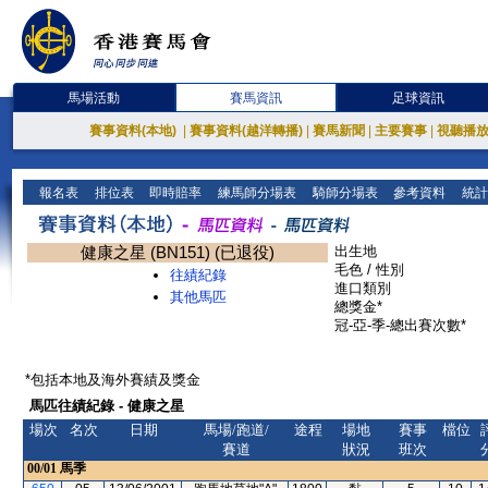
馬場活動
賽馬資訊
足球資訊
賽事資料(本地)
|
賽事資料(越洋轉播)
|
賽馬新聞
|
主要賽事
|
視聽播
報名表
排位表
即時賠率
練馬師分場表
騎師分場表
參考資料
統計
健康之星 (BN151) (已退役)
出生地
毛色 / 性別
往績紀錄
進口類別
其他馬匹
總獎金*
冠-亞-季-總出賽次數*
*包括本地及海外賽績及獎金
馬匹往績紀錄 - 健康之星
場次
名次
日期
馬場/跑道/
途程
場地
賽事
檔位
賽道
狀況
班次
00/01
馬季