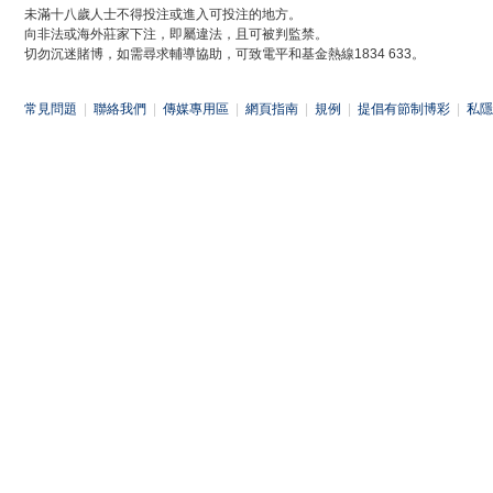
未滿十八歲人士不得投注或進入可投注的地方。
向非法或海外莊家下注，即屬違法，且可被判監禁。
切勿沉迷賭博，如需尋求輔導協助，可致電平和基金熱線1834 633。
常見問題
|
聯絡我們
|
傳媒專用區
|
網頁指南
|
規例
|
提倡有節制博彩
|
私隱