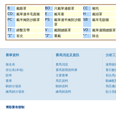
B :
BO :
CC :
戴眼罩
只戴單邊眼罩
喉托
CO :
E :
H :
戴單邊羊毛面箍
戴耳塞
戴頭罩
PC :
PS :
SB :
戴半掩防沙眼罩
戴單邊半掩防沙眼
戴羊毛額箍
罩
TT :
V :
VO :
綁繫舌帶
戴開縫眼罩
戴單邊開縫眼罩
"1" :
"2" :
"-" :
首次
重戴
除去
賽事資料
賽馬消息及資訊
分析工
報名表
賽馬消息
速勢能
排位表(本地)
賽馬新聞資料庫
賽日數
賠率
主要賽事
初出馬
賽果
馬匹資料
騎練配
騎師分場表
騎師資料
馬匹搬
練馬師分場表
練馬師資料
貼士指
博彩要有節制