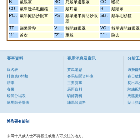
B :
BO :
CC :
戴眼罩
只戴單邊眼罩
喉托
CO :
E :
H :
戴單邊羊毛面箍
戴耳塞
戴頭罩
PC :
PS :
SB :
戴半掩防沙眼罩
戴單邊半掩防沙眼
戴羊毛額箍
罩
TT :
V :
VO :
綁繫舌帶
戴開縫眼罩
戴單邊開縫眼罩
"1" :
"2" :
"-" :
首次
重戴
除去
賽事資料
賽馬消息及資訊
分析工
報名表
賽馬消息
速勢能
排位表(本地)
賽馬新聞資料庫
賽日數
賠率
主要賽事
初出馬
賽果
馬匹資料
騎練配
騎師分場表
騎師資料
馬匹搬
練馬師分場表
練馬師資料
貼士指
博彩要有節制
未滿十八歲人士不得投注或進入可投注的地方。