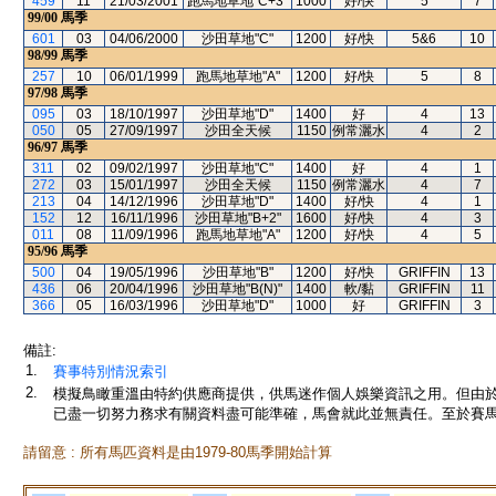
459
11
21/03/2001
跑馬地草地"C+3"
1000
好/快
5
7
99/00
馬季
601
03
04/06/2000
沙田草地"C"
1200
好/快
5&6
10
98/99
馬季
257
10
06/01/1999
跑馬地草地"A"
1200
好/快
5
8
97/98
馬季
095
03
18/10/1997
沙田草地"D"
1400
好
4
13
050
05
27/09/1997
沙田全天候
1150
例常灑水
4
2
96/97
馬季
311
02
09/02/1997
沙田草地"C"
1400
好
4
1
272
03
15/01/1997
沙田全天候
1150
例常灑水
4
7
213
04
14/12/1996
沙田草地"D"
1400
好/快
4
1
152
12
16/11/1996
沙田草地"B+2"
1600
好/快
4
3
011
08
11/09/1996
跑馬地草地"A"
1200
好/快
4
5
95/96
馬季
500
04
19/05/1996
沙田草地"B"
1200
好/快
GRIFFIN
13
436
06
20/04/1996
沙田草地"B(N)"
1400
軟/黏
GRIFFIN
11
366
05
16/03/1996
沙田草地"D"
1000
好
GRIFFIN
3
備註:
1.
賽事特別情況索引
2.
模擬鳥瞰重溫由特約供應商提供，供馬迷作個人娛樂資訊之用。但由
已盡一切努力務求有關資料盡可能準確，馬會就此並無責任。至於賽馬
請留意 : 所有馬匹資料是由1979-80馬季開始計算