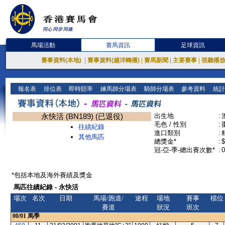
馬場活動
賽馬資訊
足球資訊
賽事資料(本地)
|
賽事資料(越洋轉播)
|
賽馬新聞
|
主要賽事
|
視聽播
報名表
排位表
即時賠率
練馬師分場表
騎師分場表
參考資料
統計
永快活 (BN189) (已退役)
出生地
:
毛色 / 性別
:
往績紀錄
進口類別
:
其他馬匹
總獎金*
:
$
冠-亞-季-總出賽次數*
:
0
*包括本地及海外賽績及獎金
馬匹往績紀錄 - 永快活
場次
名次
日期
馬場/跑道/
途程
場地
賽事
檔位
賽道
狀況
班次
00/01
馬季