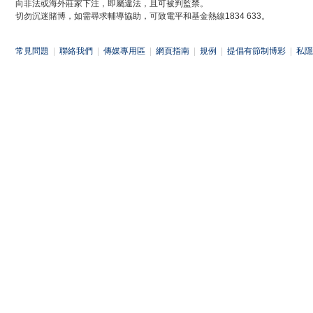
向非法或海外莊家下注，即屬違法，且可被判監禁。
切勿沉迷賭博，如需尋求輔導協助，可致電平和基金熱線1834 633。
常見問題
|
聯絡我們
|
傳媒專用區
|
網頁指南
|
規例
|
提倡有節制博彩
|
私隱