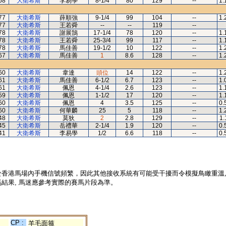
68
大衛希斯
李易學
8-1/4
80
129
--
1.
77
大衛希斯
薛順強
9-1/4
99
104
--
1.
77
大衛希斯
王若舜
--
--
119
--
78
大衛希斯
謝展鵠
17-1/4
78
120
--
1.
78
大衛希斯
王若舜
25-3/4
99
117
--
1.
78
大衛希斯
馬佳善
19-1/2
10
122
--
1.
67
大衛希斯
馬佳善
1
8.6
128
--
1.
60
大衛希斯
韋達
頭位
14
122
--
1.
61
大衛希斯
馬佳善
6-1/2
6.7
123
--
1.
61
大衛希斯
佩恩
4-1/4
2.6
123
--
1.
59
大衛希斯
佩恩
1-1/2
17
120
--
1.
60
大衛希斯
佩恩
4
3.5
125
--
0.
60
大衛希斯
何華麟
25
5
118
--
1.
48
大衛希斯
莫狄
2
2.8
129
--
1.
45
大衛希斯
岳禮華
2-1/4
1.9
120
--
0.
41
大衛希斯
李易學
1/2
6.6
118
--
0.
於香港馬場內手機信號頻繁，因此其他接收系統有可能受干擾而令模擬鳥瞰重溫
結果, 馬迷應參考實際的賽馬片段為準。
CP :
羊毛面箍