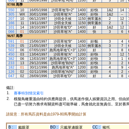
006
11
06/09/1998
沙田草地"A(N)"
1200
好
3
10
97/98
馬季
550
10
16/05/1998
沙田草地"B+2"
1400
好/快
1&2
14
305
WX
30/01/1998
沙田草地"A"
1400
好/快
1&2
--
207
10
06/12/1997
沙田全天候
1150
例常灑水
2
12
166
11
19/11/1997
沙田全天候
1150
例常灑水
2
3
101
14
18/10/1997
沙田草地"D"
1400
好
1&2
12
066
01
05/10/1997
沙田草地"A"
1400
快
3
6
96/97
馬季
591
01
15/06/1997
沙田草地"B"
1400
好/黏
3
4
539
05
21/05/1997
沙田全天候
1150
例常灑水
3
7
502
06
07/05/1997
跑馬地草地"C+3"
1200
好
3
8
450
03
13/04/1997
沙田草地"A"
1200
好/快
3
12
382
06
12/03/1997
跑馬地草地"C+3"
1000
好/快
3
1
233
13
29/12/1996
沙田草地"B(N)"
1400
好/快
3
2
182
01
30/11/1996
跑馬地草地"A"
1200
好/快
4
9
126
02
02/11/1996
沙田草地"A(N)"
1000
好/快
4
2
047
02
28/09/1996
沙田草地"D"
1000
好
4
8
備註:
1.
賽事特別情況索引
2.
模擬鳥瞰重溫由特約供應商提供，供馬迷作個人娛樂資訊之用。但由
已盡一切努力務求有關資料盡可能準確，馬會就此並無責任。至於賽馬
請留意 : 所有馬匹資料是由1979-80馬季開始計算
B :
BO :
CC :
戴眼罩
只戴單邊眼罩
喉托