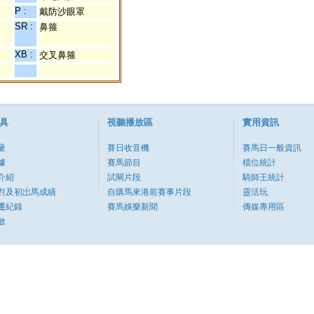
P :
戴防沙眼罩
SR :
鼻箍
XB :
交叉鼻箍
具
視聽播放區
實用資訊
量
賽日收音機
賽馬日一般資訊
據
賽馬節目
檔位統計
介紹
試閘片段
騎師王統計
對及初岀馬成績
自購馬來港前賽事片段
靈活玩
遷紀錄
賽馬娛樂新聞
傳媒專用區
數