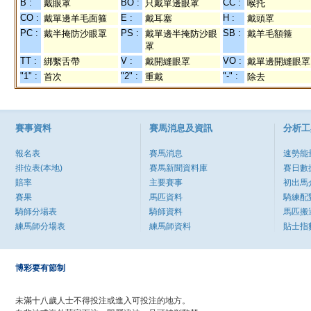
B :
BO :
CC :
戴眼罩
只戴單邊眼罩
喉托
CO :
E :
H :
戴單邊羊毛面箍
戴耳塞
戴頭罩
PC :
PS :
SB :
戴半掩防沙眼罩
戴單邊半掩防沙眼
戴羊毛額箍
罩
TT :
V :
VO :
綁繫舌帶
戴開縫眼罩
戴單邊開縫眼罩
"1" :
"2" :
"-" :
首次
重戴
除去
賽事資料
賽馬消息及資訊
分析工
報名表
賽馬消息
速勢能
排位表(本地)
賽馬新聞資料庫
賽日數
賠率
主要賽事
初出馬
賽果
馬匹資料
騎練配
騎師分場表
騎師資料
馬匹搬
練馬師分場表
練馬師資料
貼士指
博彩要有節制
未滿十八歲人士不得投注或進入可投注的地方。