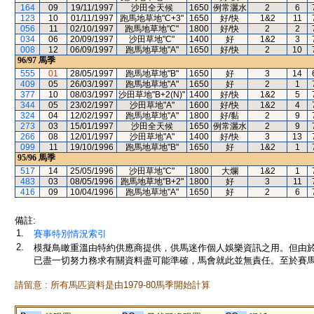
164
09
19/11/1997
沙田全天候
1650
例常灑水
2
6
123
10
01/11/1997
跑馬地草地"C+3"
1650
好/快
1&2
11
056
11
02/10/1997
跑馬地草地"C"
1800
好/快
2
2
034
06
20/09/1997
沙田草地"C"
1400
好
1&2
3
008
12
06/09/1997
跑馬地草地"A"
1650
好/快
2
10
96/97
馬季
555
01
28/05/1997
跑馬地草地"B"
1650
好
3
14
409
05
26/03/1997
跑馬地草地"A"
1650
好
2
1
377
10
08/03/1997
沙田草地"B+2(N)"
1400
好/快
1&2
5
344
05
23/02/1997
沙田草地"A"
1600
好/快
1&2
4
324
04
12/02/1997
跑馬地草地"A"
1800
好/黏
2
9
273
03
15/01/1997
沙田全天候
1650
例常灑水
2
9
266
08
12/01/1997
沙田草地"A"
1400
好/快
3
13
099
11
19/10/1996
跑馬地草地"B"
1650
好
1&2
1
95/96
馬季
517
14
25/05/1996
沙田草地"C"
1800
大爛
1&2
1
483
03
08/05/1996
跑馬地草地"B+2"
1800
好
3
11
416
09
10/04/1996
跑馬地草地"A"
1650
好
2
6
備註:
1.
賽事特別情況索引
2.
模擬鳥瞰重溫由特約供應商提供，供馬迷作個人娛樂資訊之用。但由
已盡一切努力務求有關資料盡可能準確，馬會就此並無責任。至於賽馬
請留意 : 所有馬匹資料是由1979-80馬季開始計算