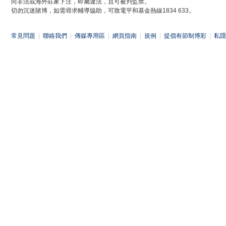
向非法或海外莊家下注，即屬違法，且可被判監禁。
切勿沉迷賭博，如需尋求輔導協助，可致電平和基金熱線1834 633。
常見問題
|
聯絡我們
|
傳媒專用區
|
網頁指南
|
規例
|
提倡有節制博彩
|
私隱