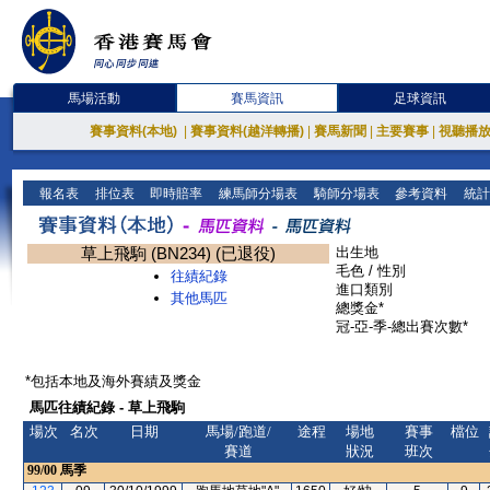
馬場活動
賽馬資訊
足球資訊
賽事資料(本地)
|
賽事資料(越洋轉播)
|
賽馬新聞
|
主要賽事
|
視聽播
報名表
排位表
即時賠率
練馬師分場表
騎師分場表
參考資料
統計
草上飛駒 (BN234) (已退役)
出生地
毛色 / 性別
往績紀錄
進口類別
其他馬匹
總獎金*
冠-亞-季-總出賽次數*
*包括本地及海外賽績及獎金
馬匹往績紀錄 - 草上飛駒
場次
名次
日期
馬場/跑道/
途程
場地
賽事
檔位
賽道
狀況
班次
99/00
馬季