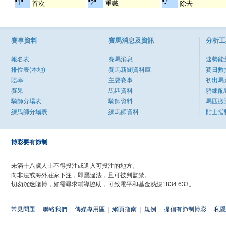
"1" :
"2" :
"-" :
首次
重戴
除去
賽事資料
賽馬消息及資訊
分析工
報名表
賽馬消息
速勢能
排位表(本地)
賽馬新聞資料庫
賽日數
賠率
主要賽事
初出馬
賽果
馬匹資料
騎練配
騎師分場表
騎師資料
馬匹搬
練馬師分場表
練馬師資料
貼士指
博彩要有節制
未滿十八歲人士不得投注或進入可投注的地方。
向非法或海外莊家下注，即屬違法，且可被判監禁。
切勿沉迷賭博，如需尋求輔導協助，可致電平和基金熱線1834 633。
常見問題
|
聯絡我們
|
傳媒專用區
|
網頁指南
|
規例
|
提倡有節制博彩
|
私隱