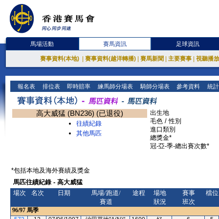
馬場活動
賽馬資訊
足球資訊
賽事資料(本地)
|
賽事資料(越洋轉播)
|
賽馬新聞
|
主要賽事
|
視聽播
報名表
排位表
即時賠率
練馬師分場表
騎師分場表
參考資料
統計
高大威猛 (BN236) (已退役)
出生地
毛色 / 性別
往績紀錄
進口類別
其他馬匹
總獎金*
冠-亞-季-總出賽次數*
*包括本地及海外賽績及獎金
馬匹往績紀錄 - 高大威猛
場次
名次
日期
馬場/跑道/
途程
場地
賽事
檔位
賽道
狀況
班次
96/97
馬季