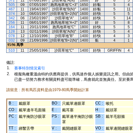
572
12
07/06/1997
沙田草地"A(N)"
1600
好
6
5
505
09
07/05/1997
跑馬地草地"C+3"
1650
好/黏
5
4
467
11
19/04/1997
沙田草地"B(N)"
1400
好/黏
5
11
374
10
08/03/1997
沙田草地"B+2(N)"
1600
好/快
5
5
342
06
23/02/1997
沙田草地"A"
1400
好/快
5
14
256
11
08/01/1997
跑馬地草地"A+2"
1650
好
5
8
164
11
20/11/1996
跑馬地草地"C"
1800
好/快
5
5
128
13
02/11/1996
沙田草地"A(N)"
1400
好/快
5
4
078
12
12/10/1996
沙田草地"B"
1400
好/快
4
3
032
09
21/09/1996
沙田草地"B+2(N)"
1400
黏
4
1
95/96
馬季
510
11
25/05/1996
沙田草地"C"
1400
好/快
GRIFFIN
4
備註:
1.
賽事特別情況索引
2.
模擬鳥瞰重溫由特約供應商提供，供馬迷作個人娛樂資訊之用。但由
已盡一切努力務求有關資料盡可能準確，馬會就此並無責任。至於賽馬
請留意 : 所有馬匹資料是由1979-80馬季開始計算
B :
BO :
CC :
戴眼罩
只戴單邊眼罩
喉托
CO :
E :
H :
戴單邊羊毛面箍
戴耳塞
戴頭罩
PC :
PS :
SB :
戴半掩防沙眼罩
戴單邊半掩防沙眼
戴羊毛額箍
罩
TT :
V :
VO :
綁繫舌帶
戴開縫眼罩
戴單邊開縫眼罩