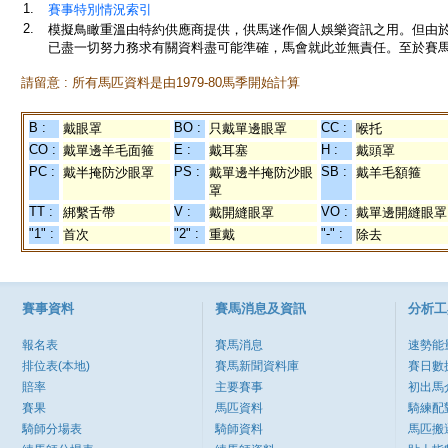
1.
賽事特別情況索引
2.
模擬鳥瞰重溫由特約供應商提供，供馬迷作個人娛樂資訊之用。但由
已盡一切努力務求有關資料盡可能準確，馬會就此並無責任。至於賽馬
請留意 : 所有馬匹資料是由1979-80馬季開始計算
B :
BO :
CC :
戴眼罩
只戴單邊眼罩
喉托
CO :
E :
H :
戴單邊羊毛面箍
戴耳塞
戴頭罩
PC :
PS :
SB :
戴半掩防沙眼罩
戴單邊半掩防沙眼
戴羊毛額箍
罩
TT :
V :
VO :
綁繫舌帶
戴開縫眼罩
戴單邊開縫眼罩
"1" :
"2" :
"-" :
首次
重戴
除去
賽事資料
賽馬消息及資訊
分析工
報名表
賽馬消息
速勢能
排位表(本地)
賽馬新聞資料庫
賽日數
賠率
主要賽事
初出馬
賽果
馬匹資料
騎練配
騎師分場表
騎師資料
馬匹搬