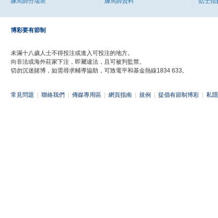
練馬師分場表
練馬師資料
貼士指
博彩要有節制
未滿十八歲人士不得投注或進入可投注的地方。
向非法或海外莊家下注，即屬違法，且可被判監禁。
切勿沉迷賭博，如需尋求輔導協助，可致電平和基金熱線1834 633。
常見問題
|
聯絡我們
|
傳媒專用區
|
網頁指南
|
規例
|
提倡有節制博彩
|
私隱