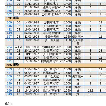
238
14
19/12/1998
沙田草地"C"
1400
好/黏
3
8
181
09
21/11/1998
沙田草地"B"
1400
快
3
5
131
01
31/10/1998
跑馬地草地"A"
1200
好/快
4
3
055
02
26/09/1998
沙田草地"C+3"
1400
好/快
4
8
002
02
06/09/1998
沙田草地"A(N)"
1000
好/黏
4
7
97/98
馬季
609
06
14/06/1998
沙田草地"B"
1000
好/快
4
12
546
02
16/05/1998
沙田草地"B+2"
1400
好/快
4
4
482
04
19/04/1998
沙田草地"A"
1200
好/快
3
1
449
06
04/04/1998
跑馬地草地"B"
1000
好/快
3
10
397
04
11/03/1998
沙田全天候
1650
例常灑水
4
11
351
07
18/02/1998
沙田全天候
1150
受天雨影
3
3
響
284
WX-A
18/01/1998
沙田草地"C+3"
1000
好/快
3
--
237
02
20/12/1997
沙田草地"D"
1000
好/快
3
13
190
04
30/11/1997
沙田草地"B+2"
1400
好/快
4
9
155
05
15/11/1997
沙田草地"C"
1400
好/快
3
11
091
05
15/10/1997
跑馬地草地"B+2"
1200
好/快
4
11
96/97
馬季
483
08
27/04/1997
沙田草地"C"
1600
好/快
3
11
434
06
05/04/1997
跑馬地草地"C"
1650
好
3
10
369
07
05/03/1997
沙田全天候
1150
例常灑水
2
5
322
04
12/02/1997
跑馬地草地"A"
1200
好
3
1
249
13
04/01/1997
沙田草地"D"
1600
好
3
8
174
09
24/11/1996
沙田草地"C"
1400
好/快
2
3
099
12
19/10/1996
跑馬地草地"B"
1650
好
1&2
8
049
12
28/09/1996
沙田草地"D"
1400
好
1&2
3
備註: