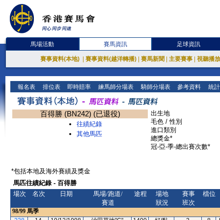
馬場活動
賽馬資訊
足球資訊
賽事資料(本地)
|
賽事資料(越洋轉播)
|
賽馬新聞
|
主要賽事
|
視聽播
報名表
排位表
即時賠率
練馬師分場表
騎師分場表
參考資料
統計
百得勝 (BN242) (已退役)
出生地
毛色 / 性別
往績紀錄
進口類別
其他馬匹
總獎金*
冠-亞-季-總出賽次數*
*包括本地及海外賽績及獎金
馬匹往績紀錄 - 百得勝
場次
名次
日期
馬場/跑道/
途程
場地
賽事
檔位
賽道
狀況
班次
98/99
馬季