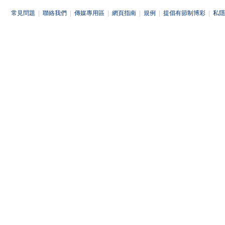
常見問題
|
聯絡我們
|
傳媒專用區
|
網頁指南
|
規例
|
提倡有節制博彩
|
私隱