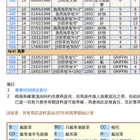
592
13
06/06/1998
沙田全天候
1650
受天雨影
6
7
響
524
10
06/05/1998
跑馬地草地"A+2"
1650
好
5
6
440
06
01/04/1998
跑馬地草地"A"
1650
好/快
5
5
385
08
04/03/1998
跑馬地草地"A+2"
1650
好
5
10
324
14
07/02/1998
沙田草地"B"
1400
好
5
13
263
12
07/01/1998
跑馬地草地"B+2"
1800
好/快
5
9
194
06
03/12/1997
跑馬地草地"A"
1800
好/快
5
3
168
14
23/11/1997
沙田草地"A+2"
1600
好/快
4
9
141
12
08/11/1997
沙田草地"B(N)"
1200
好/快
4
5
018
07
17/09/1997
沙田草地"B(N)"
1200
好/快
4
10
96/97
馬季
556
08
31/05/1997
沙田草地"C"
1400
好
GRIFFIN
13
508
10
10/05/1997
沙田草地"A"
1400
黏
GRIFFIN
11
341
10
23/02/1997
沙田草地"A"
1200
好/快
GRIFFIN
4
277
10
18/01/1997
沙田草地"A+2(N)"
1200
好/快
GRIFFIN
6
備註:
1.
賽事特別情況索引
2.
模擬鳥瞰重溫由特約供應商提供，供馬迷作個人娛樂資訊之用。但由
已盡一切努力務求有關資料盡可能準確，馬會就此並無責任。至於賽馬
請留意 : 所有馬匹資料是由1979-80馬季開始計算
B :
BO :
CC :
戴眼罩
只戴單邊眼罩
喉托
CO :
E :
H :
戴單邊羊毛面箍
戴耳塞
戴頭罩