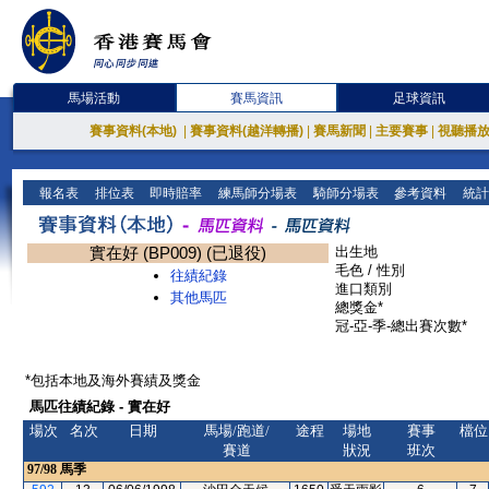
馬場活動
賽馬資訊
足球資訊
賽事資料(本地)
|
賽事資料(越洋轉播)
|
賽馬新聞
|
主要賽事
|
視聽播
報名表
排位表
即時賠率
練馬師分場表
騎師分場表
參考資料
統計
實在好 (BP009) (已退役)
出生地
毛色 / 性別
往績紀錄
進口類別
其他馬匹
總獎金*
冠-亞-季-總出賽次數*
*包括本地及海外賽績及獎金
馬匹往績紀錄 - 實在好
場次
名次
日期
馬場/跑道/
途程
場地
賽事
檔位
賽道
狀況
班次
97/98
馬季