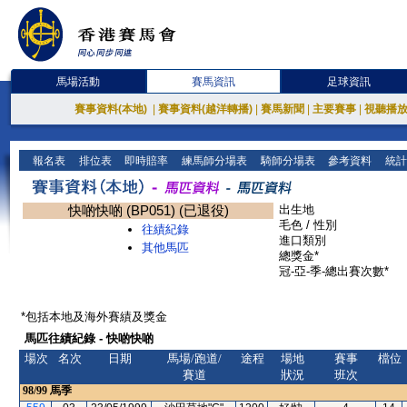
馬場活動
賽馬資訊
足球資訊
賽事資料(本地)
|
賽事資料(越洋轉播)
|
賽馬新聞
|
主要賽事
|
視聽播
報名表
排位表
即時賠率
練馬師分場表
騎師分場表
參考資料
統計
快啲快啲 (BP051) (已退役)
出生地
毛色 / 性別
往績紀錄
進口類別
其他馬匹
總獎金*
冠-亞-季-總出賽次數*
*包括本地及海外賽績及獎金
馬匹往績紀錄 - 快啲快啲
場次
名次
日期
馬場/跑道/
途程
場地
賽事
檔位
賽道
狀況
班次
98/99
馬季