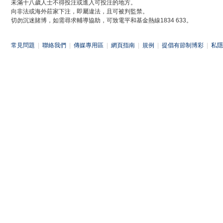
未滿十八歲人士不得投注或進入可投注的地方。
向非法或海外莊家下注，即屬違法，且可被判監禁。
切勿沉迷賭博，如需尋求輔導協助，可致電平和基金熱線1834 633。
常見問題
|
聯絡我們
|
傳媒專用區
|
網頁指南
|
規例
|
提倡有節制博彩
|
私隱