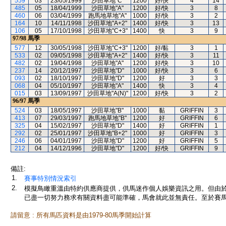
559
03
23/05/1999
沙田草地"C"
1200
好/快
4
14
485
05
18/04/1999
沙田草地"A"
1200
好/快
3
8
460
06
03/04/1999
跑馬地草地"A"
1000
好/快
3
2
164
10
14/11/1998
沙田草地"A+2"
1400
好/快
3
13
106
05
17/10/1998
沙田草地"C+3"
1400
快
3
9
97/98
馬季
577
12
30/05/1998
沙田草地"C+3"
1200
好/黏
3
1
533
02
09/05/1998
沙田草地"A+2"
1400
好/快
3
11
482
02
19/04/1998
沙田草地"A"
1200
好/快
3
10
237
14
20/12/1997
沙田草地"D"
1000
好/快
3
6
093
02
18/10/1997
沙田草地"D"
1200
好
3
3
068
04
05/10/1997
沙田草地"A"
1400
快
3
4
015
03
13/09/1997
沙田草地"A(N)"
1200
好/快
3
2
96/97
馬季
524
03
18/05/1997
沙田草地"B"
1000
黏
GRIFFIN
3
413
07
29/03/1997
跑馬地草地"B"
1200
好
GRIFFIN
6
325
04
15/02/1997
沙田草地"D"
1400
好
GRIFFIN
1
292
02
25/01/1997
沙田草地"B+2"
1000
好
GRIFFIN
3
246
06
04/01/1997
沙田草地"D"
1200
好
GRIFFIN
5
212
04
14/12/1996
沙田草地"D"
1200
好/快
GRIFFIN
9
備註:
1.
賽事特別情況索引
2.
模擬鳥瞰重溫由特約供應商提供，供馬迷作個人娛樂資訊之用。但由
已盡一切努力務求有關資料盡可能準確，馬會就此並無責任。至於賽馬
請留意 : 所有馬匹資料是由1979-80馬季開始計算