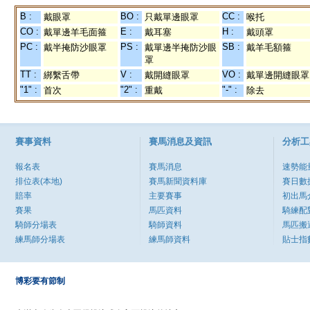
B :
BO :
CC :
戴眼罩
只戴單邊眼罩
喉托
CO :
E :
H :
戴單邊羊毛面箍
戴耳塞
戴頭罩
PC :
PS :
SB :
戴半掩防沙眼罩
戴單邊半掩防沙眼
戴羊毛額箍
罩
TT :
V :
VO :
綁繫舌帶
戴開縫眼罩
戴單邊開縫眼罩
"1" :
"2" :
"-" :
首次
重戴
除去
賽事資料
賽馬消息及資訊
分析工
報名表
賽馬消息
速勢能
排位表(本地)
賽馬新聞資料庫
賽日數
賠率
主要賽事
初出馬
賽果
馬匹資料
騎練配
騎師分場表
騎師資料
馬匹搬
練馬師分場表
練馬師資料
貼士指
博彩要有節制