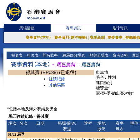
馬場活動
賽馬資訊
足球資訊
賽事資料(本地)
|
賽事資料(越洋轉播)
|
賽馬新聞
|
主要賽事
|
視聽播
報名表
排位表
即時賠率
練馬師分場表
騎師分場表
參考資料
統計
得其寶 (BP088) (已退役)
出生地
毛色 / 性別
往績紀錄
進口類別
其他馬匹
總獎金*
冠-亞-季-總出賽次數*
*包括本地及海外賽績及獎金
馬匹往績紀錄 - 得其寶
場次
名次
日期
馬場/跑道/
途程
場地
賽事
檔位
賽道
狀況
班次
01/02
馬季