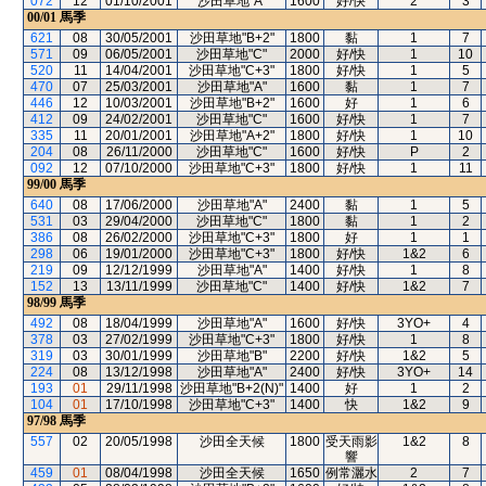
072
12
01/10/2001
沙田草地"A"
1600
好/快
2
3
00/01
馬季
621
08
30/05/2001
沙田草地"B+2"
1800
黏
1
7
571
09
06/05/2001
沙田草地"C"
2000
好/快
1
10
520
11
14/04/2001
沙田草地"C+3"
1800
好/快
1
5
470
07
25/03/2001
沙田草地"A"
1600
黏
1
7
446
12
10/03/2001
沙田草地"B+2"
1600
好
1
6
412
09
24/02/2001
沙田草地"C"
1600
好/快
1
7
335
11
20/01/2001
沙田草地"A+2"
1800
好/快
1
10
204
08
26/11/2000
沙田草地"C"
1600
好/快
P
2
092
12
07/10/2000
沙田草地"C+3"
1800
好/快
1
11
99/00
馬季
640
08
17/06/2000
沙田草地"A"
2400
黏
1
5
531
03
29/04/2000
沙田草地"C"
1800
黏
1
2
386
08
26/02/2000
沙田草地"C+3"
1800
好
1
1
298
06
19/01/2000
沙田草地"C+3"
1800
好/快
1&2
6
219
09
12/12/1999
沙田草地"A"
1400
好/快
1
8
152
13
13/11/1999
沙田草地"C"
1400
好/快
1&2
7
98/99
馬季
492
08
18/04/1999
沙田草地"A"
1600
好/快
3YO+
4
378
03
27/02/1999
沙田草地"C+3"
1800
好/快
1
8
319
03
30/01/1999
沙田草地"B"
2200
好/快
1&2
5
224
08
13/12/1998
沙田草地"A"
2400
好/快
3YO+
14
193
01
29/11/1998
沙田草地"B+2(N)"
1400
好
1
2
104
01
17/10/1998
沙田草地"C+3"
1400
快
1&2
9
97/98
馬季
557
02
20/05/1998
沙田全天候
1800
受天雨影
1&2
8
響
459
01
08/04/1998
沙田全天候
1650
例常灑水
2
7