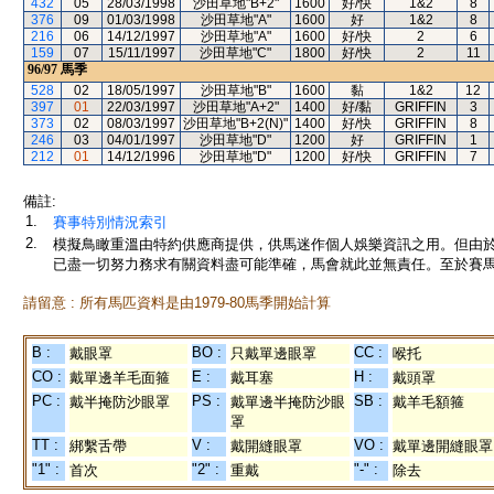
432
05
28/03/1998
沙田草地"B+2"
1600
好/快
1&2
8
376
09
01/03/1998
沙田草地"A"
1600
好
1&2
8
216
06
14/12/1997
沙田草地"A"
1600
好/快
2
6
159
07
15/11/1997
沙田草地"C"
1800
好/快
2
11
96/97
馬季
528
02
18/05/1997
沙田草地"B"
1600
黏
1&2
12
397
01
22/03/1997
沙田草地"A+2"
1400
好/黏
GRIFFIN
3
373
02
08/03/1997
沙田草地"B+2(N)"
1400
好/快
GRIFFIN
8
246
03
04/01/1997
沙田草地"D"
1200
好
GRIFFIN
1
212
01
14/12/1996
沙田草地"D"
1200
好/快
GRIFFIN
7
備註:
1.
賽事特別情況索引
2.
模擬鳥瞰重溫由特約供應商提供，供馬迷作個人娛樂資訊之用。但由
已盡一切努力務求有關資料盡可能準確，馬會就此並無責任。至於賽馬
請留意 : 所有馬匹資料是由1979-80馬季開始計算
B :
BO :
CC :
戴眼罩
只戴單邊眼罩
喉托
CO :
E :
H :
戴單邊羊毛面箍
戴耳塞
戴頭罩
PC :
PS :
SB :
戴半掩防沙眼罩
戴單邊半掩防沙眼
戴羊毛額箍
罩
TT :
V :
VO :
綁繫舌帶
戴開縫眼罩
戴單邊開縫眼罩
"1" :
"2" :
"-" :
首次
重戴
除去