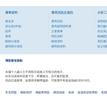
賽事資料
賽馬消息及資訊
分析工
報名表
賽馬消息
速勢能
排位表(本地)
賽馬新聞資料庫
賽日數
賠率
主要賽事
初出馬
賽果
馬匹資料
騎練配
騎師分場表
騎師資料
馬匹搬
練馬師分場表
練馬師資料
貼士指
博彩要有節制
未滿十八歲人士不得投注或進入可投注的地方。
向非法或海外莊家下注，即屬違法，且可被判監禁。
切勿沉迷賭博，如需尋求輔導協助，可致電平和基金熱線1834 633。
常見問題
|
聯絡我們
|
傳媒專用區
|
網頁指南
|
規例
|
提倡有節制博彩
|
私隱