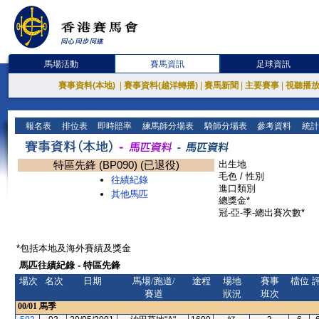
馬場活動
賽馬資訊
足球資訊
賽事資料(本地)
|
賽事資料(越洋轉播)
|
賽馬新聞
|
主要賽事
|
視聽播
報名表
排位表
即時賠率
練馬師分場表
騎師分場表
參考資料
統計
特區先鋒 (BP090) (已退役)
出生地
毛色 / 性別
往績紀錄
進口類別
其他馬匹
總獎金*
冠-亞-季-總出賽次數*
*包括本地及海外賽績及獎金
馬匹往績紀錄 - 特區先鋒
場次
名次
日期
馬場/跑道/
途程
場地
賽事
檔位
賽道
狀況
班次
00/01
馬季