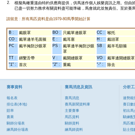
2.
模擬鳥瞰重溫由特約供應商提供，供馬迷作個人娛樂資訊之用。但由
已盡一切努力務求有關資料盡可能準確，馬會就此並無責任。至於賽馬
請留意 : 所有馬匹資料是由1979-80馬季開始計算
B :
BO :
CC :
戴眼罩
只戴單邊眼罩
喉托
CO :
E :
H :
戴單邊羊毛面箍
戴耳塞
戴頭罩
PC :
PS :
SB :
戴半掩防沙眼罩
戴單邊半掩防沙眼
戴羊毛額箍
罩
TT :
V :
VO :
綁繫舌帶
戴開縫眼罩
戴單邊開縫眼罩
"1" :
"2" :
"-" :
首次
重戴
除去
賽事資料
賽馬消息及資訊
分析工
報名表
賽馬消息
速勢能
排位表(本地)
賽馬新聞資料庫
賽日數
賠率
主要賽事
初出馬
賽果
馬匹資料
騎練配
騎師分場表
騎師資料
馬匹搬
練馬師分場表
練馬師資料
貼士指