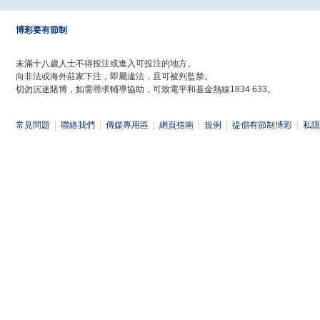
博彩要有節制
未滿十八歲人士不得投注或進入可投注的地方。
向非法或海外莊家下注，即屬違法，且可被判監禁。
切勿沉迷賭博，如需尋求輔導協助，可致電平和基金熱線1834 633。
常見問題
|
聯絡我們
|
傳媒專用區
|
網頁指南
|
規例
|
提倡有節制博彩
|
私隱