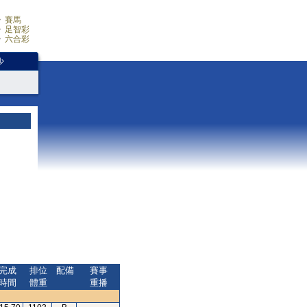
賽馬
足智彩
六合彩
少
完成
排位
配備
賽事
時間
體重
重播