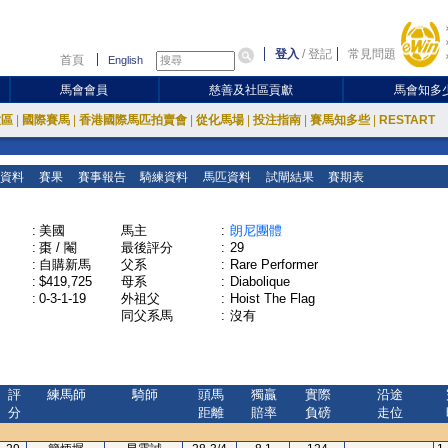
登入
/
登記
常見問題
首頁
English
馬會會員
慈善及社區貢獻
馬會知多
放區
|
國際賽馬
|
香港國際馬匹拍賣會
|
從化馬場
|
投注指南
|
賽馬知多些
|
RESTART
資料
賽果
賽事報告
騎練資料
馬匹資料
試閘結果
賽期表
:
美國
馬主
:
朗尼團體
:
棗 / 閹
最後評分
:
29
:
自購新馬
父系
:
Rare Performer
:
$419,725
母系
:
Diabolique
:
0-3-1-19
外祖父
:
Hoist The Flag
同父系馬
:
沒有
評
練馬師
騎師
頭馬
獨贏
實際
沿途
分
距離
賠率
負磅
走位