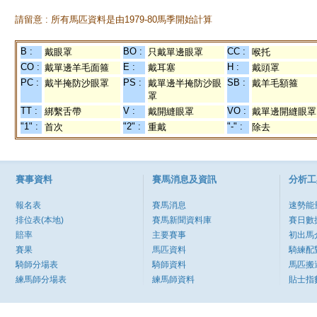
請留意 : 所有馬匹資料是由1979-80馬季開始計算
B :
BO :
CC :
戴眼罩
只戴單邊眼罩
喉托
CO :
E :
H :
戴單邊羊毛面箍
戴耳塞
戴頭罩
PC :
PS :
SB :
戴半掩防沙眼罩
戴單邊半掩防沙眼
戴羊毛額箍
罩
TT :
V :
VO :
綁繫舌帶
戴開縫眼罩
戴單邊開縫眼罩
"1" :
"2" :
"-" :
首次
重戴
除去
賽事資料
賽馬消息及資訊
分析工
報名表
賽馬消息
速勢能
排位表(本地)
賽馬新聞資料庫
賽日數
賠率
主要賽事
初出馬
賽果
馬匹資料
騎練配
騎師分場表
騎師資料
馬匹搬
練馬師分場表
練馬師資料
貼士指