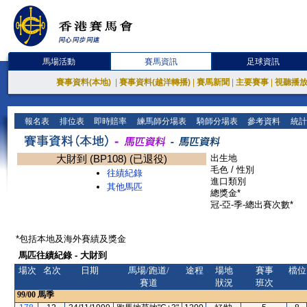
馬場活動
賽馬資訊
足球資訊
賽事資料(本地)
|
賽事資料(越洋轉播)
|
賽馬新聞
|
主要賽事
|
視聽播
報名表
排位表
即時賠率
練馬師分場表
騎師分場表
參考資料
統計
大財到 (BP108) (已退役)
出生地
毛色 / 性別
往績紀錄
進口類別
其他馬匹
總獎金*
冠-亞-季-總出賽次數*
*包括本地及海外賽績及獎金
馬匹往績紀錄 - 大財到
場次
名次
日期
馬場/跑道/
途程
場地
賽事
檔位
賽道
狀況
班次
99/00
馬季