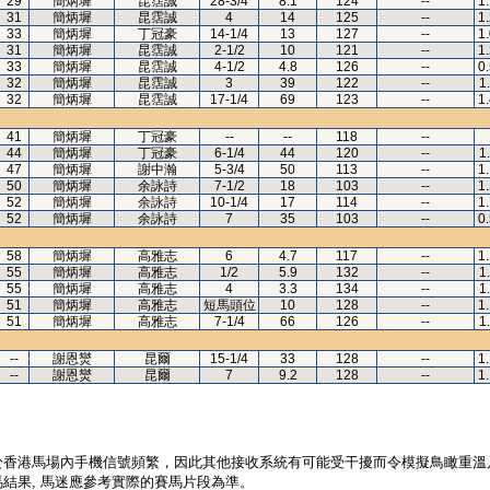
29
簡炳墀
昆霑誠
28-3/4
8.1
124
--
1
31
簡炳墀
昆霑誠
4
14
125
--
1
33
簡炳墀
丁冠豪
14-1/4
13
127
--
1
31
簡炳墀
昆霑誠
2-1/2
10
121
--
1
33
簡炳墀
昆霑誠
4-1/2
4.8
126
--
0
32
簡炳墀
昆霑誠
3
39
122
--
1
32
簡炳墀
昆霑誠
17-1/4
69
123
--
1
41
簡炳墀
丁冠豪
--
--
118
--
44
簡炳墀
丁冠豪
6-1/4
44
120
--
1
47
簡炳墀
謝中瀚
5-3/4
50
113
--
1
50
簡炳墀
余詠詩
7-1/2
18
103
--
1
52
簡炳墀
余詠詩
10-1/4
17
114
--
1
52
簡炳墀
余詠詩
7
35
103
--
0
58
簡炳墀
高雅志
6
4.7
117
--
1
55
簡炳墀
高雅志
1/2
5.9
132
--
1
55
簡炳墀
高雅志
4
3.3
134
--
1
51
簡炳墀
高雅志
短馬頭位
10
128
--
1
51
簡炳墀
高雅志
7-1/4
66
126
--
1
--
謝恩爕
昆爾
15-1/4
33
128
--
1
--
謝恩爕
昆爾
7
9.2
128
--
1
於香港馬場內手機信號頻繁，因此其他接收系統有可能受干擾而令模擬鳥瞰重溫
結果, 馬迷應參考實際的賽馬片段為準。