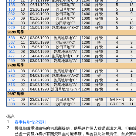
178
12
24/11/1999
跑馬地草地"C+3"
1200
好/快
5
8
135
09
06/11/1999
沙田草地"B"
1400
好/快
5
13
108
13
23/10/1999
沙田草地"A"
1000
好/快
5
11
082
02
09/10/1999
沙田草地"B"
1400
好/快
5
9
050
09
01/10/1999
沙田草地"A"
1000
好/快
5
5
041
03
18/09/1999
沙田草地"C"
1200
好
5
13
029
13
15/09/1999
跑馬地草地"B+2"
1650
好/快
5
10
98/99
馬季
588
WV
02/06/1999
跑馬地草地"C"
1200
好/快
4
--
567
11
23/05/1999
沙田草地"C"
1200
快
4
9
549
09
15/05/1999
沙田草地"B"
1200
好/快
4
4
511
08
28/04/1999
跑馬地草地"A"
1200
好/快
3
3
477
12
14/04/1999
跑馬地草地"C+3"
1200
好/快
4
5
459
09
03/04/1999
跑馬地草地"A"
1000
好/快
3
8
97/98
馬季
418
08
18/03/1998
跑馬地草地"C"
1200
好/快
3
4
382
02
04/03/1998
跑馬地草地"A+2"
1200
好
4
1
332
05
11/02/1998
跑馬地草地"C"
1200
好/快
4
5
313
02
01/02/1998
跑馬地草地"A"
1200
好/快
4
5
251
07
04/01/1998
沙田草地"B+2(N)"
1200
好/快
4
7
96/97
馬季
341
09
23/02/1997
沙田草地"A"
1200
好/快
GRIFFIN
10
308
06
09/02/1997
沙田草地"C"
1200
好
GRIFFIN
11
備註:
1.
賽事特別情況索引
2.
模擬鳥瞰重溫由特約供應商提供，供馬迷作個人娛樂資訊之用。但由
已盡一切努力務求有關資料盡可能準確，馬會就此並無責任。至於賽馬