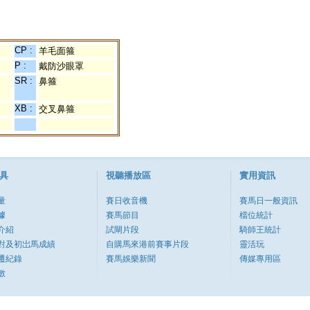
CP :
羊毛面箍
P :
戴防沙眼罩
SR :
鼻箍
XB :
交叉鼻箍
具
視聽播放區
實用資訊
量
賽日收音機
賽馬日一般資訊
據
賽馬節目
檔位統計
介紹
試閘片段
騎師王統計
對及初岀馬成績
自購馬來港前賽事片段
靈活玩
遷紀錄
賽馬娛樂新聞
傳媒專用區
數