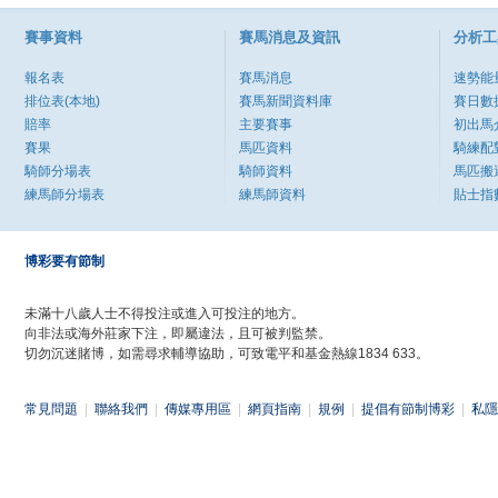
賽事資料
賽馬消息及資訊
分析工
報名表
賽馬消息
速勢能
排位表(本地)
賽馬新聞資料庫
賽日數
賠率
主要賽事
初出馬
賽果
馬匹資料
騎練配
騎師分場表
騎師資料
馬匹搬
練馬師分場表
練馬師資料
貼士指
博彩要有節制
未滿十八歲人士不得投注或進入可投注的地方。
向非法或海外莊家下注，即屬違法，且可被判監禁。
切勿沉迷賭博，如需尋求輔導協助，可致電平和基金熱線1834 633。
常見問題
|
聯絡我們
|
傳媒專用區
|
網頁指南
|
規例
|
提倡有節制博彩
|
私隱