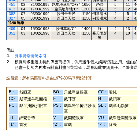
494
10
21/04/1999
沙田全天候
1650
例常灑水
4
9
4
451
02
31/03/1999
跑馬地草地"C+3"
1650
好/快
5
11
4
413
04
17/03/1999
跑馬地草地"B"
1200
好/快
5
12
4
382
07
03/03/1999
沙田全天候
1150
例常灑水
4
5
4
327
05
03/02/1999
沙田全天候
1150
例常灑水
4
2
4
97/98
馬季
409
04
15/03/1998
沙田草地"C"
1400
好
4
13
4
352
03
18/02/1998
沙田全天候
1150
受天雨影
4
10
4
響
備註:
1.
賽事特別情況索引
2.
模擬鳥瞰重溫由特約供應商提供，供馬迷作個人娛樂資訊之用。但由
已盡一切努力務求有關資料盡可能準確，馬會就此並無責任。至於賽馬
請留意 : 所有馬匹資料是由1979-80馬季開始計算
B :
BO :
CC :
戴眼罩
只戴單邊眼罩
喉托
CO :
E :
H :
戴單邊羊毛面箍
戴耳塞
戴頭罩
PC :
PS :
SB :
戴半掩防沙眼罩
戴單邊半掩防沙眼
戴羊毛額箍
罩
TT :
V :
VO :
綁繫舌帶
戴開縫眼罩
戴單邊開縫眼罩
"1" :
"2" :
"-" :
首次
重戴
除去