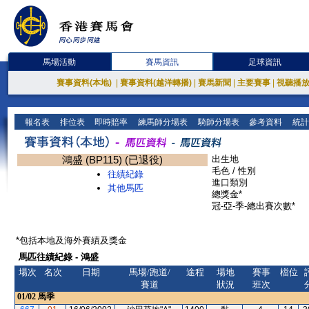
馬場活動
賽馬資訊
足球資訊
賽事資料(本地)
|
賽事資料(越洋轉播)
|
賽馬新聞
|
主要賽事
|
視聽播
報名表
排位表
即時賠率
練馬師分場表
騎師分場表
參考資料
統計
鴻盛 (BP115) (已退役)
出生地
毛色 / 性別
往績紀錄
進口類別
其他馬匹
總獎金*
冠-亞-季-總出賽次數*
*包括本地及海外賽績及獎金
馬匹往績紀錄 - 鴻盛
場次
名次
日期
馬場/跑道/
途程
場地
賽事
檔位
賽道
狀況
班次
01/02
馬季