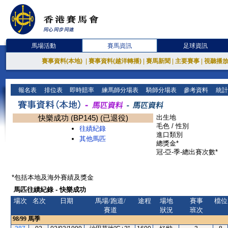
馬場活動
賽馬資訊
足球資訊
賽事資料(本地)
|
賽事資料(越洋轉播)
|
賽馬新聞
|
主要賽事
|
視聽播
報名表
排位表
即時賠率
練馬師分場表
騎師分場表
參考資料
統計
快樂成功 (BP145) (已退役)
出生地
毛色 / 性別
往績紀錄
進口類別
其他馬匹
總獎金*
冠-亞-季-總出賽次數*
*包括本地及海外賽績及獎金
馬匹往績紀錄 - 快樂成功
場次
名次
日期
馬場/跑道/
途程
場地
賽事
檔位
賽道
狀況
班次
98/99
馬季