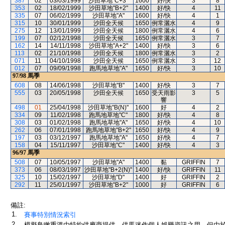
387
02
03/03/1999
沙田草地"C+3"
1600
好/快
3
8
353
02
18/02/1999
沙田草地"B+2"
1400
好/快
4
11
335
07
06/02/1999
沙田草地"A"
1600
好/快
4
1
315
10
30/01/1999
沙田全天候
1650
例常灑水
4
9
275
12
13/01/1999
沙田全天候
1800
例常灑水
4
6
199
07
02/12/1998
沙田全天候
1650
例常灑水
3
7
162
14
14/11/1998
沙田草地"A+2"
1400
好/快
3
6
113
02
21/10/1998
沙田全天候
1800
例常灑水
3
2
071
11
04/10/1998
沙田全天候
1650
例常灑水
3
12
012
07
09/09/1998
跑馬地草地"A"
1650
好/快
3
10
97/98
馬季
608
08
14/06/1998
沙田草地"B"
1400
好/快
3
7
555
03
20/05/1998
沙田全天候
1650
受天雨影
3
5
響
498
01
25/04/1998
沙田草地"B(N)"
1600
好
4
2
334
09
11/02/1998
跑馬地草地"C"
1800
好/快
4
8
308
03
01/02/1998
跑馬地草地"A"
1650
好/快
4
10
262
06
07/01/1998
跑馬地草地"B+2"
1650
好/快
4
9
197
03
03/12/1997
跑馬地草地"A"
1650
好/快
4
7
158
04
15/11/1997
沙田草地"C"
1400
好/快
4
3
96/97
馬季
508
07
10/05/1997
沙田草地"A"
1400
黏
GRIFFIN
7
373
06
08/03/1997
沙田草地"B+2(N)"
1400
好/快
GRIFFIN
11
325
10
15/02/1997
沙田草地"D"
1400
好
GRIFFIN
2
292
11
25/01/1997
沙田草地"B+2"
1000
好
GRIFFIN
6
備註:
1.
賽事特別情況索引
2.
模擬鳥瞰重溫由特約供應商提供，供馬迷作個人娛樂資訊之用。但由