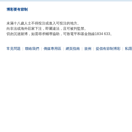
博彩要有節制
未滿十八歲人士不得投注或進入可投注的地方。
向非法或海外莊家下注，即屬違法，且可被判監禁。
切勿沉迷賭博，如需尋求輔導協助，可致電平和基金熱線1834 633。
常見問題
|
聯絡我們
|
傳媒專用區
|
網頁指南
|
規例
|
提倡有節制博彩
|
私隱