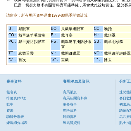
已盡一切努力務求有關資料盡可能準確，馬會就此並無責任。至於賽馬
請留意 : 所有馬匹資料是由1979-80馬季開始計算
B :
BO :
CC :
戴眼罩
只戴單邊眼罩
喉托
CO :
E :
H :
戴單邊羊毛面箍
戴耳塞
戴頭罩
PC :
PS :
SB :
戴半掩防沙眼罩
戴單邊半掩防沙眼
戴羊毛額箍
罩
TT :
V :
VO :
綁繫舌帶
戴開縫眼罩
戴單邊開縫眼罩
"1" :
"2" :
"-" :
首次
重戴
除去
賽事資料
賽馬消息及資訊
分析工
報名表
賽馬消息
速勢能
排位表(本地)
賽馬新聞資料庫
賽日數
賠率
主要賽事
初出馬
賽果
馬匹資料
騎練配
騎師分場表
騎師資料
馬匹搬
練馬師分場表
練馬師資料
貼士指