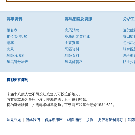
賽事資料
賽馬消息及資訊
分析工
報名表
賽馬消息
速勢能
排位表(本地)
賽馬新聞資料庫
賽日數
賠率
主要賽事
初出馬
賽果
馬匹資料
騎練配
騎師分場表
騎師資料
馬匹搬
練馬師分場表
練馬師資料
貼士指
博彩要有節制
未滿十八歲人士不得投注或進入可投注的地方。
向非法或海外莊家下注，即屬違法，且可被判監禁。
切勿沉迷賭博，如需尋求輔導協助，可致電平和基金熱線1834 633。
常見問題
|
聯絡我們
|
傳媒專用區
|
網頁指南
|
規例
|
提倡有節制博彩
|
私隱