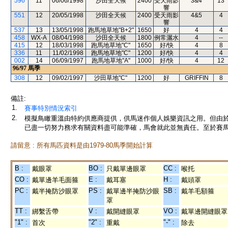
596
11
06/06/1998
沙田全天候
2400
受天雨影
3&4
13
響
551
12
20/05/1998
沙田全天候
2400
受天雨影
4&5
4
響
537
13
13/05/1998
跑馬地草地"B+2"
1650
好
4
4
458
WX-A
08/04/1998
沙田全天候
1800
例常灑水
4
--
415
12
18/03/1998
跑馬地草地"C"
1650
好/快
4
8
336
11
11/02/1998
跑馬地草地"C"
1200
好/快
4
4
002
14
06/09/1997
跑馬地草地"A"
1000
好/快
4
12
96/97
馬季
308
12
09/02/1997
沙田草地"C"
1200
好
GRIFFIN
8
備註:
1.
賽事特別情況索引
2.
模擬鳥瞰重溫由特約供應商提供，供馬迷作個人娛樂資訊之用。但由
已盡一切努力務求有關資料盡可能準確，馬會就此並無責任。至於賽馬
請留意 : 所有馬匹資料是由1979-80馬季開始計算
B :
BO :
CC :
戴眼罩
只戴單邊眼罩
喉托
CO :
E :
H :
戴單邊羊毛面箍
戴耳塞
戴頭罩
PC :
PS :
SB :
戴半掩防沙眼罩
戴單邊半掩防沙眼
戴羊毛額箍
罩
TT :
V :
VO :
綁繫舌帶
戴開縫眼罩
戴單邊開縫眼罩
"1" :
"2" :
"-" :
首次
重戴
除去