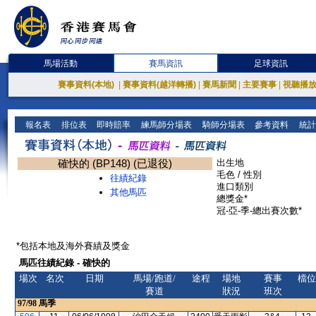
馬場活動
賽馬資訊
足球資訊
賽事資料(本地)
|
賽事資料(越洋轉播)
|
賽馬新聞
|
主要賽事
|
視聽播
報名表
排位表
即時賠率
練馬師分場表
騎師分場表
參考資料
統計
確快的 (BP148) (已退役)
出生地
毛色 / 性別
往績紀錄
進口類別
其他馬匹
總獎金*
冠-亞-季-總出賽次數*
*包括本地及海外賽績及獎金
馬匹往績紀錄 - 確快的
場次
名次
日期
馬場/跑道/
途程
場地
賽事
檔位
賽道
狀況
班次
97/98
馬季