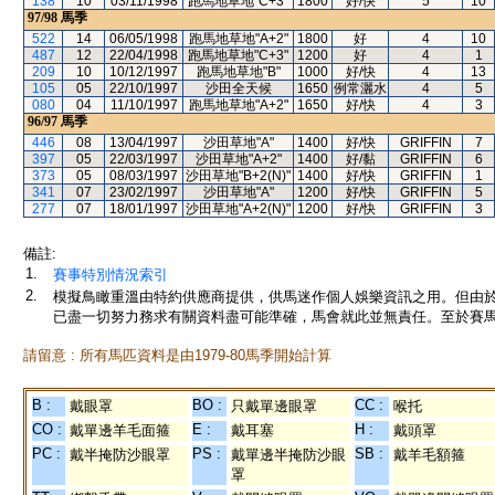
138
10
03/11/1998
跑馬地草地"C+3"
1800
好/快
5
10
97/98
馬季
522
14
06/05/1998
跑馬地草地"A+2"
1800
好
4
10
487
12
22/04/1998
跑馬地草地"C+3"
1200
好
4
1
209
10
10/12/1997
跑馬地草地"B"
1000
好/快
4
13
105
05
22/10/1997
沙田全天候
1650
例常灑水
4
5
080
04
11/10/1997
跑馬地草地"A+2"
1650
好/快
4
3
96/97
馬季
446
08
13/04/1997
沙田草地"A"
1400
好/快
GRIFFIN
7
397
05
22/03/1997
沙田草地"A+2"
1400
好/黏
GRIFFIN
6
373
05
08/03/1997
沙田草地"B+2(N)"
1400
好/快
GRIFFIN
1
341
07
23/02/1997
沙田草地"A"
1200
好/快
GRIFFIN
5
277
07
18/01/1997
沙田草地"A+2(N)"
1200
好/快
GRIFFIN
3
備註:
1.
賽事特別情況索引
2.
模擬鳥瞰重溫由特約供應商提供，供馬迷作個人娛樂資訊之用。但由
已盡一切努力務求有關資料盡可能準確，馬會就此並無責任。至於賽馬
請留意 : 所有馬匹資料是由1979-80馬季開始計算
B :
BO :
CC :
戴眼罩
只戴單邊眼罩
喉托
CO :
E :
H :
戴單邊羊毛面箍
戴耳塞
戴頭罩
PC :
PS :
SB :
戴半掩防沙眼罩
戴單邊半掩防沙眼
戴羊毛額箍
罩