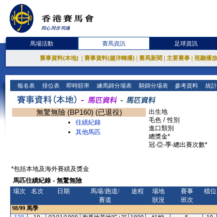
馬場活動
賽馬資訊
足球資訊
賽事資料(本地)
|
賽事資料(越洋轉播)
|
賽馬新聞
|
主要賽事
|
視聽播
報名表
排位表
即時賠率
練馬師分場表
騎師分場表
參考資料
統計
無驚無險 (BP160) (已退役)
出生地
毛色 / 性別
往績紀錄
進口類別
其他馬匹
總獎金*
冠-亞-季-總出賽次數*
*包括本地及海外賽績及獎金
馬匹往績紀錄 - 無驚無險
場次
名次
日期
馬場/跑道/
途程
場地
賽事
檔位
賽道
狀況
班次
98/99
馬季