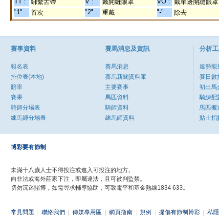
TT :
V :
VO :
綁繫舌帶
戴開縫眼罩
戴單邊開縫眼罩
"1" :
"2" :
"-" :
首次
重戴
除去
賽事資料
賽馬消息及資訊
分析工
報名表
賽馬消息
速勢能
排位表(本地)
賽馬新聞資料庫
賽日數
賠率
主要賽事
初出馬
賽果
馬匹資料
騎練配
騎師分場表
騎師資料
馬匹搬
練馬師分場表
練馬師資料
貼士指
博彩要有節制
未滿十八歲人士不得投注或進入可投注的地方。
向非法或海外莊家下注，即屬違法，且可被判監禁。
切勿沉迷賭博，如需尋求輔導協助，可致電平和基金熱線1834 633。
常見問題
|
聯絡我們
|
傳媒專用區
|
網頁指南
|
規例
|
提倡有節制博彩
|
私隱