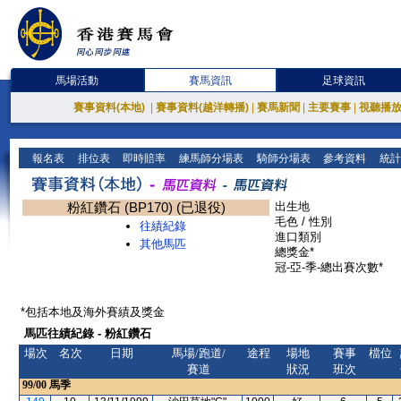
馬場活動
賽馬資訊
足球資訊
賽事資料(本地)
|
賽事資料(越洋轉播)
|
賽馬新聞
|
主要賽事
|
視聽播
報名表
排位表
即時賠率
練馬師分場表
騎師分場表
參考資料
統計
粉紅鑽石 (BP170) (已退役)
出生地
毛色 / 性別
往績紀錄
進口類別
其他馬匹
總獎金*
冠-亞-季-總出賽次數*
*包括本地及海外賽績及獎金
馬匹往績紀錄 - 粉紅鑽石
場次
名次
日期
馬場/跑道/
途程
場地
賽事
檔位
賽道
狀況
班次
99/00
馬季