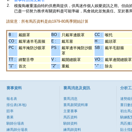
2.
模擬鳥瞰重溫由特約供應商提供，供馬迷作個人娛樂資訊之用。但由
已盡一切努力務求有關資料盡可能準確，馬會就此並無責任。至於賽馬
請留意 : 所有馬匹資料是由1979-80馬季開始計算
B :
BO :
CC :
戴眼罩
只戴單邊眼罩
喉托
CO :
E :
H :
戴單邊羊毛面箍
戴耳塞
戴頭罩
PC :
PS :
SB :
戴半掩防沙眼罩
戴單邊半掩防沙眼
戴羊毛額箍
罩
TT :
V :
VO :
綁繫舌帶
戴開縫眼罩
戴單邊開縫眼罩
"1" :
"2" :
"-" :
首次
重戴
除去
賽事資料
賽馬消息及資訊
分析工
報名表
賽馬消息
速勢能
排位表(本地)
賽馬新聞資料庫
賽日數
賠率
主要賽事
初出馬
賽果
馬匹資料
騎練配
騎師分場表
騎師資料
馬匹搬
練馬師分場表
練馬師資料
貼士指