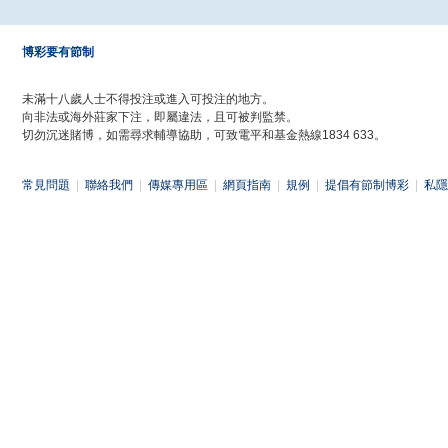
博彩要有節制
未滿十八歲人士不得投注或進入可投注的地方。
向非法或海外莊家下注，即屬違法，且可被判監禁。
切勿沉迷賭博，如需尋求輔導協助，可致電平和基金熱線1834 633。
常見問題
|
聯絡我們
|
傳媒專用區
|
網頁指南
|
規例
|
提倡有節制博彩
|
私隱