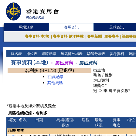
馬場活動
賽馬資訊
足球資訊
賽事資料(本地)
|
賽事資料(越洋轉播)
|
賽馬新聞
|
主要賽事
|
視聽播
報名表
排位表
即時賠率
練馬師分場表
騎師分場表
參考資料
統計
名利多 (BP173) (已退役)
出生地
毛色 / 性別
往績紀錄
進口類別
其他馬匹
總獎金*
冠-亞-季-總出賽次數*
*包括本地及海外賽績及獎金
馬匹往績紀錄 - 名利多
場次
名次
日期
馬場/跑道/
途程
場地
賽事
檔位
賽道
狀況
班次
98/99
馬季