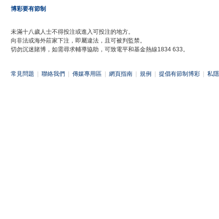
博彩要有節制
未滿十八歲人士不得投注或進入可投注的地方。
向非法或海外莊家下注，即屬違法，且可被判監禁。
切勿沉迷賭博，如需尋求輔導協助，可致電平和基金熱線1834 633。
常見問題
|
聯絡我們
|
傳媒專用區
|
網頁指南
|
規例
|
提倡有節制博彩
|
私隱