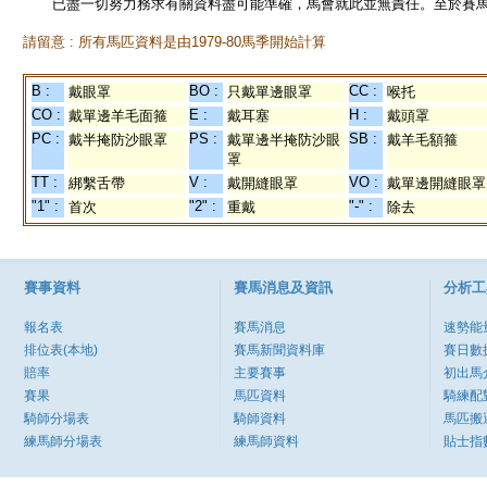
已盡一切努力務求有關資料盡可能準確，馬會就此並無責任。至於賽馬
請留意 : 所有馬匹資料是由1979-80馬季開始計算
B :
BO :
CC :
戴眼罩
只戴單邊眼罩
喉托
CO :
E :
H :
戴單邊羊毛面箍
戴耳塞
戴頭罩
PC :
PS :
SB :
戴半掩防沙眼罩
戴單邊半掩防沙眼
戴羊毛額箍
罩
TT :
V :
VO :
綁繫舌帶
戴開縫眼罩
戴單邊開縫眼罩
"1" :
"2" :
"-" :
首次
重戴
除去
賽事資料
賽馬消息及資訊
分析工
報名表
賽馬消息
速勢能
排位表(本地)
賽馬新聞資料庫
賽日數
賠率
主要賽事
初出馬
賽果
馬匹資料
騎練配
騎師分場表
騎師資料
馬匹搬
練馬師分場表
練馬師資料
貼士指