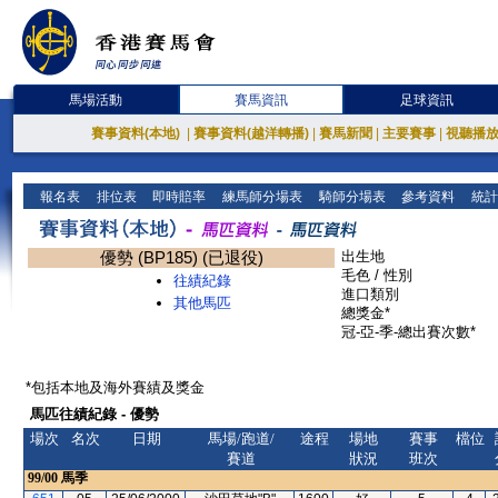
馬場活動
賽馬資訊
足球資訊
賽事資料(本地)
|
賽事資料(越洋轉播)
|
賽馬新聞
|
主要賽事
|
視聽播
報名表
排位表
即時賠率
練馬師分場表
騎師分場表
參考資料
統計
優勢 (BP185) (已退役)
出生地
毛色 / 性別
往績紀錄
進口類別
其他馬匹
總獎金*
冠-亞-季-總出賽次數*
*包括本地及海外賽績及獎金
馬匹往績紀錄 - 優勢
場次
名次
日期
馬場/跑道/
途程
場地
賽事
檔位
賽道
狀況
班次
99/00
馬季