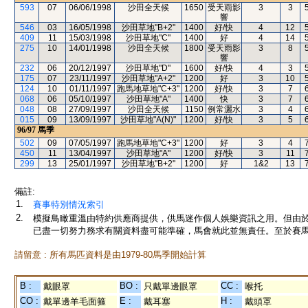
593
07
06/06/1998
沙田全天候
1650
受天雨影
3
3
響
546
03
16/05/1998
沙田草地"B+2"
1400
好/快
4
12
409
11
15/03/1998
沙田草地"C"
1400
好
4
14
275
10
14/01/1998
沙田全天候
1800
受天雨影
3
8
響
232
06
20/12/1997
沙田草地"D"
1600
好/快
4
3
175
07
23/11/1997
沙田草地"A+2"
1200
好
3
10
124
10
01/11/1997
跑馬地草地"C+3"
1200
好/快
3
7
068
06
05/10/1997
沙田草地"A"
1400
快
3
7
048
08
27/09/1997
沙田全天候
1150
例常灑水
3
4
015
09
13/09/1997
沙田草地"A(N)"
1200
好/快
3
5
96/97
馬季
502
09
07/05/1997
跑馬地草地"C+3"
1200
好
3
4
450
11
13/04/1997
沙田草地"A"
1200
好/快
3
11
299
13
25/01/1997
沙田草地"B+2"
1200
好
1&2
13
備註:
1.
賽事特別情況索引
2.
模擬鳥瞰重溫由特約供應商提供，供馬迷作個人娛樂資訊之用。但由
已盡一切努力務求有關資料盡可能準確，馬會就此並無責任。至於賽馬
請留意 : 所有馬匹資料是由1979-80馬季開始計算
B :
BO :
CC :
戴眼罩
只戴單邊眼罩
喉托
CO :
E :
H :
戴單邊羊毛面箍
戴耳塞
戴頭罩