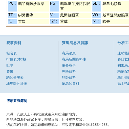
PC :
PS :
SB :
戴半掩防沙眼罩
戴單邊半掩防沙眼
戴羊毛額箍
罩
TT :
V :
VO :
綁繫舌帶
戴開縫眼罩
戴單邊開縫眼罩
"1" :
"2" :
"-" :
首次
重戴
除去
賽事資料
賽馬消息及資訊
分析工
報名表
賽馬消息
速勢能
排位表(本地)
賽馬新聞資料庫
賽日數
賠率
主要賽事
初出馬
賽果
馬匹資料
騎練配
騎師分場表
騎師資料
馬匹搬
練馬師分場表
練馬師資料
貼士指
博彩要有節制
未滿十八歲人士不得投注或進入可投注的地方。
向非法或海外莊家下注，即屬違法，且可被判監禁。
切勿沉迷賭博，如需尋求輔導協助，可致電平和基金熱線1834 633。