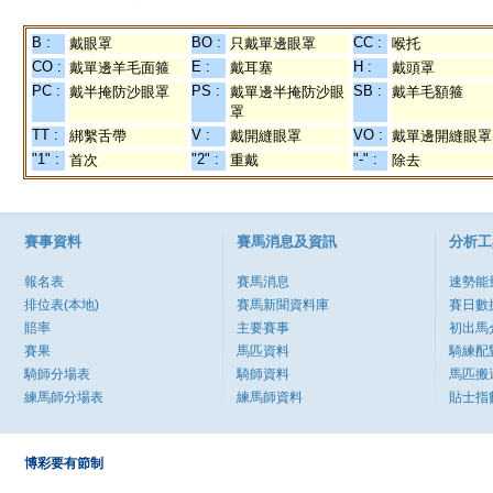
B :
BO :
CC :
戴眼罩
只戴單邊眼罩
喉托
CO :
E :
H :
戴單邊羊毛面箍
戴耳塞
戴頭罩
PC :
PS :
SB :
戴半掩防沙眼罩
戴單邊半掩防沙眼
戴羊毛額箍
罩
TT :
V :
VO :
綁繫舌帶
戴開縫眼罩
戴單邊開縫眼罩
"1" :
"2" :
"-" :
首次
重戴
除去
賽事資料
賽馬消息及資訊
分析工
報名表
賽馬消息
速勢能
排位表(本地)
賽馬新聞資料庫
賽日數
賠率
主要賽事
初出馬
賽果
馬匹資料
騎練配
騎師分場表
騎師資料
馬匹搬
練馬師分場表
練馬師資料
貼士指
博彩要有節制