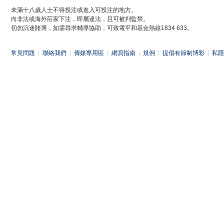
未滿十八歲人士不得投注或進入可投注的地方。
向非法或海外莊家下注，即屬違法，且可被判監禁。
切勿沉迷賭博，如需尋求輔導協助，可致電平和基金熱線1834 633。
常見問題
|
聯絡我們
|
傳媒專用區
|
網頁指南
|
規例
|
提倡有節制博彩
|
私隱