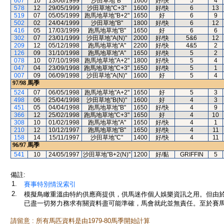
607
10
13/06/1999
沙田草地"B"
1600
好/快
5
4
578
12
29/05/1999
沙田草地"C+3"
1600
好/快
6
13
519
07
05/05/1999
跑馬地草地"B+2"
1650
好
6
9
502
02
24/04/1999
沙田草地"B"
1800
好/快
6
12
416
05
17/03/1999
跑馬地草地"B"
1650
好
6
6
302
07
23/01/1999
沙田草地"A(N)"
2000
好/快
5&6
12
209
12
05/12/1998
跑馬地草地"A"
2200
好/快
4&5
2
126
09
31/10/1998
跑馬地草地"A"
1650
好/快
5
2
078
10
07/10/1998
跑馬地草地"A+2"
1800
好/快
5
4
047
04
23/09/1998
跑馬地草地"C+3"
1650
好/快
5
1
007
09
06/09/1998
沙田草地"A(N)"
1600
好
5
4
97/98
馬季
524
07
06/05/1998
跑馬地草地"A+2"
1650
好
5
3
498
06
25/04/1998
沙田草地"B(N)"
1600
好
4
3
451
05
04/04/1998
跑馬地草地"B"
1650
好/快
4
9
366
12
25/02/1998
跑馬地草地"C+3"
1650
好
4
10
308
10
01/02/1998
跑馬地草地"A"
1650
好/快
4
1
210
12
10/12/1997
跑馬地草地"B"
1650
好/快
4
11
158
14
15/11/1997
沙田草地"C"
1400
好/快
4
11
96/97
馬季
541
10
24/05/1997
沙田草地"B+2(N)"
1200
好/黏
GRIFFIN
5
備註:
1.
賽事特別情況索引
2.
模擬鳥瞰重溫由特約供應商提供，供馬迷作個人娛樂資訊之用。但由
已盡一切努力務求有關資料盡可能準確，馬會就此並無責任。至於賽馬
請留意 : 所有馬匹資料是由1979-80馬季開始計算