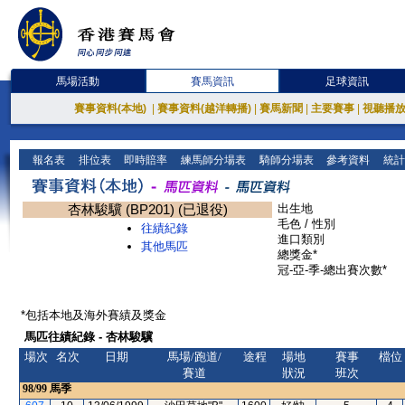
馬場活動
賽馬資訊
足球資訊
賽事資料(本地)
|
賽事資料(越洋轉播)
|
賽馬新聞
|
主要賽事
|
視聽播
報名表
排位表
即時賠率
練馬師分場表
騎師分場表
參考資料
統計
杏林駿驥 (BP201) (已退役)
出生地
毛色 / 性別
往績紀錄
進口類別
其他馬匹
總獎金*
冠-亞-季-總出賽次數*
*包括本地及海外賽績及獎金
馬匹往績紀錄 - 杏林駿驥
場次
名次
日期
馬場/跑道/
途程
場地
賽事
檔位
賽道
狀況
班次
98/99
馬季