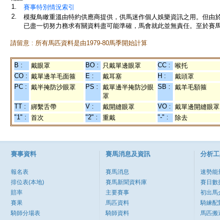
1.
賽事特別情況索引
2.
模擬鳥瞰重溫由特約供應商提供，供馬迷作個人娛樂資訊之用。但由
已盡一切努力務求有關資料盡可能準確，馬會就此並無責任。至於賽馬
請留意 : 所有馬匹資料是由1979-80馬季開始計算
B :
BO :
CC :
戴眼罩
只戴單邊眼罩
喉托
CO :
E :
H :
戴單邊羊毛面箍
戴耳塞
戴頭罩
PC :
PS :
SB :
戴半掩防沙眼罩
戴單邊半掩防沙眼
戴羊毛額箍
罩
TT :
V :
VO :
綁繫舌帶
戴開縫眼罩
戴單邊開縫眼罩
"1" :
"2" :
"-" :
首次
重戴
除去
賽事資料
賽馬消息及資訊
分析工
報名表
賽馬消息
速勢能
排位表(本地)
賽馬新聞資料庫
賽日數
賠率
主要賽事
初出馬
賽果
馬匹資料
騎練配
騎師分場表
騎師資料
馬匹搬