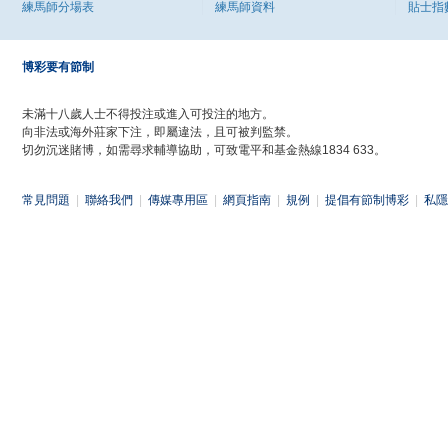
練馬師分場表
練馬師資料
貼士指
博彩要有節制
未滿十八歲人士不得投注或進入可投注的地方。
向非法或海外莊家下注，即屬違法，且可被判監禁。
切勿沉迷賭博，如需尋求輔導協助，可致電平和基金熱線1834 633。
常見問題
|
聯絡我們
|
傳媒專用區
|
網頁指南
|
規例
|
提倡有節制博彩
|
私隱