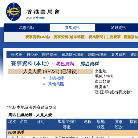
馬場活動
賽馬資訊
足球資訊
賽事資料(本地)
|
賽事資料(越洋轉播)
|
賽馬新聞
|
主要賽事
|
視聽播
報名表
排位表
即時賠率
練馬師分場表
騎師分場表
參考資料
統計
人見人愛 (BP221) (已退役)
出生地
毛色 / 性別
往績紀錄
進口類別
其他馬匹
總獎金*
冠-亞-季-總出賽次數*
*包括本地及海外賽績及獎金
馬匹往績紀錄 - 人見人愛
場次
名次
日期
馬場/跑道/
途程
場地
賽事
檔位
賽道
狀況
班次
99/00
馬季