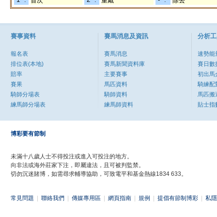
首次
重戴
除去
賽事資料
賽馬消息及資訊
分析工
報名表
賽馬消息
速勢能
排位表(本地)
賽馬新聞資料庫
賽日數
賠率
主要賽事
初出馬
賽果
馬匹資料
騎練配
騎師分場表
騎師資料
馬匹搬
練馬師分場表
練馬師資料
貼士指
博彩要有節制
未滿十八歲人士不得投注或進入可投注的地方。
向非法或海外莊家下注，即屬違法，且可被判監禁。
切勿沉迷賭博，如需尋求輔導協助，可致電平和基金熱線1834 633。
常見問題
|
聯絡我們
|
傳媒專用區
|
網頁指南
|
規例
|
提倡有節制博彩
|
私隱