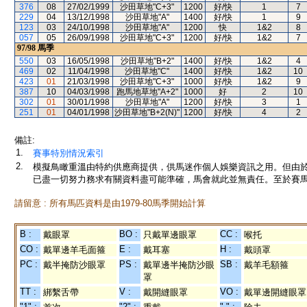
376
08
27/02/1999
沙田草地"C+3"
1200
好/快
1
7
229
04
13/12/1998
沙田草地"A"
1400
好/快
1
9
123
03
24/10/1998
沙田草地"A"
1200
快
1&2
8
057
05
26/09/1998
沙田草地"C+3"
1200
好/快
1&2
7
97/98
馬季
550
03
16/05/1998
沙田草地"B+2"
1400
好/快
1&2
4
469
02
11/04/1998
沙田草地"C"
1400
好/快
1&2
10
423
01
21/03/1998
沙田草地"C+3"
1000
好/快
1&2
9
387
10
04/03/1998
跑馬地草地"A+2"
1000
好
2
10
302
01
30/01/1998
沙田草地"A"
1200
好/快
3
1
251
01
04/01/1998
沙田草地"B+2(N)"
1200
好/快
4
2
備註:
1.
賽事特別情況索引
2.
模擬鳥瞰重溫由特約供應商提供，供馬迷作個人娛樂資訊之用。但由
已盡一切努力務求有關資料盡可能準確，馬會就此並無責任。至於賽馬
請留意 : 所有馬匹資料是由1979-80馬季開始計算
B :
BO :
CC :
戴眼罩
只戴單邊眼罩
喉托
CO :
E :
H :
戴單邊羊毛面箍
戴耳塞
戴頭罩
PC :
PS :
SB :
戴半掩防沙眼罩
戴單邊半掩防沙眼
戴羊毛額箍
罩
TT :
V :
VO :
綁繫舌帶
戴開縫眼罩
戴單邊開縫眼罩
"1" :
"2" :
"-" :