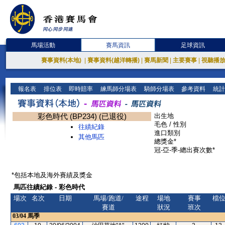
馬場活動
賽馬資訊
足球資訊
賽事資料(本地)
|
賽事資料(越洋轉播)
|
賽馬新聞
|
主要賽事
|
視聽播
報名表
排位表
即時賠率
練馬師分場表
騎師分場表
參考資料
統計
彩色時代 (BP234) (已退役)
出生地
毛色 / 性別
往績紀錄
進口類別
其他馬匹
總獎金*
冠-亞-季-總出賽次數*
*包括本地及海外賽績及獎金
馬匹往績紀錄 - 彩色時代
場次
名次
日期
馬場/跑道/
途程
場地
賽事
檔
賽道
狀況
班次
03/04
馬季