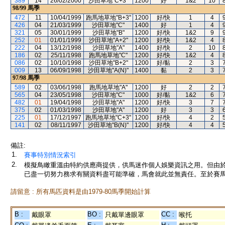
389
14
26/02/2000
沙田草地"C+3"
1200
好
1&2
10
98/99
馬季
472
11
10/04/1999
跑馬地草地"B+3"
1200
好/快
1
4
426
04
21/03/1999
沙田草地"C"
1400
好
1
4
321
05
30/01/1999
沙田草地"B"
1200
好/快
1&2
9
252
01
01/01/1999
沙田草地"A+2"
1200
好/快
1&2
4
222
04
13/12/1998
沙田草地"A"
1400
好/快
2
10
186
02
25/11/1998
跑馬地草地"C"
1200
好/快
1&2
4
086
02
10/10/1998
沙田草地"B+2"
1200
好/黏
2
3
009
13
06/09/1998
沙田草地"A(N)"
1400
黏
2
3
97/98
馬季
589
02
03/06/1998
跑馬地草地"A"
1200
好
2
2
565
04
23/05/1998
沙田草地"C"
1000
好/黏
1&2
6
482
01
19/04/1998
沙田草地"A"
1200
好/快
3
7
375
02
01/03/1998
沙田草地"A"
1200
好
3
3
225
01
17/12/1997
跑馬地草地"C+3"
1200
好/快
4
2
141
02
08/11/1997
沙田草地"B(N)"
1200
好/快
4
4
備註:
1.
賽事特別情況索引
2.
模擬鳥瞰重溫由特約供應商提供，供馬迷作個人娛樂資訊之用。但由
已盡一切努力務求有關資料盡可能準確，馬會就此並無責任。至於賽馬
請留意 : 所有馬匹資料是由1979-80馬季開始計算
B :
BO :
CC :
戴眼罩
只戴單邊眼罩
喉托