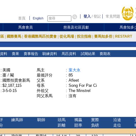
登入
/
登記
常見問題
首頁
English
馬會會員
慈善及社區貢獻
馬會知多
放區
|
國際賽馬
|
香港國際馬匹拍賣會
|
從化馬場
|
投注指南
|
賽馬知多些
|
RESTART
資料
賽果
賽事報告
騎練資料
馬匹資料
試閘結果
賽期表
:
美國
馬主
:
葉大永
:
棗 / 閹
最後評分
:
85
:
國際拍賣會新馬
父系
:
Afleet
:
$2,187,115
母系
:
Song For Par Ci
:
3-5-0-15
外祖父
:
The Minstrel
同父系馬
:
沒有
評
練馬師
騎師
頭馬
獨贏
實際
沿途
分
距離
賠率
負磅
走位