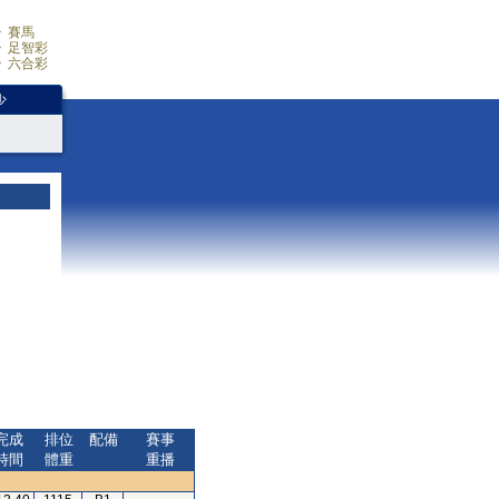
賽馬
足智彩
六合彩
少
完成
排位
配備
賽事
時間
體重
重播