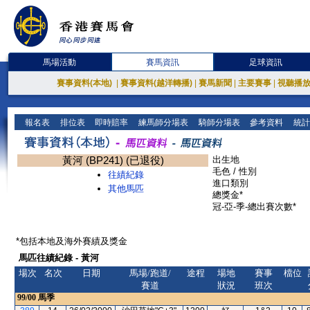
馬場活動
賽馬資訊
足球資訊
賽事資料(本地)
|
賽事資料(越洋轉播)
|
賽馬新聞
|
主要賽事
|
視聽播
報名表
排位表
即時賠率
練馬師分場表
騎師分場表
參考資料
統計
黃河 (BP241) (已退役)
出生地
毛色 / 性別
往績紀錄
進口類別
其他馬匹
總獎金*
冠-亞-季-總出賽次數*
*包括本地及海外賽績及獎金
馬匹往績紀錄 - 黃河
場次
名次
日期
馬場/跑道/
途程
場地
賽事
檔位
賽道
狀況
班次
99/00
馬季