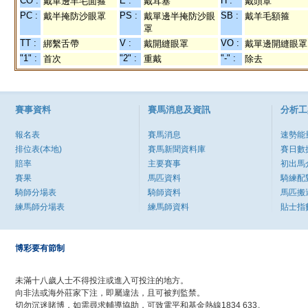
CO :
E :
H :
戴單邊羊毛面箍
戴耳塞
戴頭罩
PC :
PS :
SB :
戴半掩防沙眼罩
戴單邊半掩防沙眼
戴羊毛額箍
罩
TT :
V :
VO :
綁繫舌帶
戴開縫眼罩
戴單邊開縫眼罩
"1" :
"2" :
"-" :
首次
重戴
除去
賽事資料
賽馬消息及資訊
分析工
報名表
賽馬消息
速勢能
排位表(本地)
賽馬新聞資料庫
賽日數
賠率
主要賽事
初出馬
賽果
馬匹資料
騎練配
騎師分場表
騎師資料
馬匹搬
練馬師分場表
練馬師資料
貼士指
博彩要有節制
未滿十八歲人士不得投注或進入可投注的地方。
向非法或海外莊家下注，即屬違法，且可被判監禁。
切勿沉迷賭博，如需尋求輔導協助，可致電平和基金熱線1834 633。