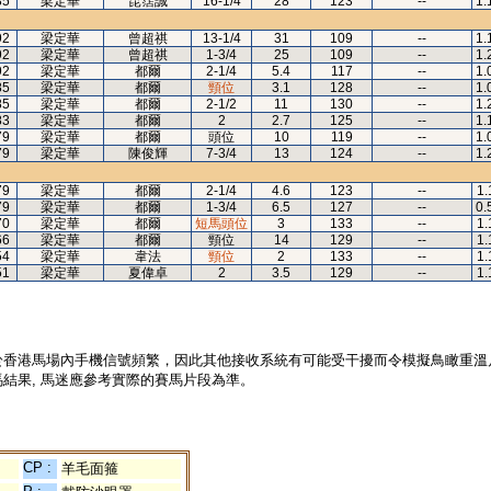
85
梁定華
昆霑誠
16-1/4
28
123
--
1.
92
梁定華
曾超祺
13-1/4
31
109
--
1.
92
梁定華
曾超祺
1-3/4
25
109
--
1.
92
梁定華
都爾
2-1/4
5.4
117
--
1.
85
梁定華
都爾
頸位
3.1
128
--
1.
85
梁定華
都爾
2-1/2
11
130
--
1.
83
梁定華
都爾
2
2.7
125
--
1.
79
梁定華
都爾
頭位
10
119
--
1.
79
梁定華
陳俊輝
7-3/4
13
124
--
1.
79
梁定華
都爾
2-1/4
4.6
123
--
1.
79
梁定華
都爾
1-3/4
6.5
127
--
0.
70
梁定華
都爾
短馬頭位
3
133
--
1.
66
梁定華
都爾
頸位
14
129
--
1.
54
梁定華
韋法
頸位
2
133
--
1.
51
梁定華
夏偉卓
2
3.5
129
--
1.
於香港馬場內手機信號頻繁，因此其他接收系統有可能受干擾而令模擬鳥瞰重溫
結果, 馬迷應參考實際的賽馬片段為準。
CP :
羊毛面箍