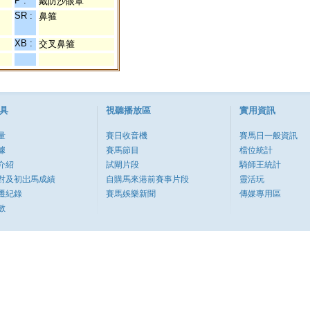
P :
戴防沙眼罩
SR :
鼻箍
XB :
交叉鼻箍
具
視聽播放區
實用資訊
量
賽日收音機
賽馬日一般資訊
據
賽馬節目
檔位統計
介紹
試閘片段
騎師王統計
對及初岀馬成績
自購馬來港前賽事片段
靈活玩
遷紀錄
賽馬娛樂新聞
傳媒專用區
數