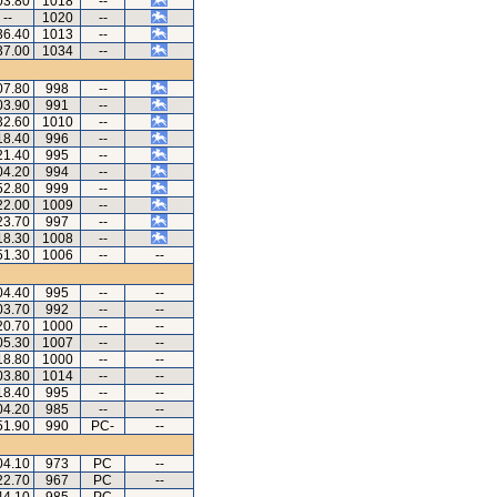
03.80
1018
--
--
1020
--
36.40
1013
--
37.00
1034
--
07.80
998
--
03.90
991
--
32.60
1010
--
18.40
996
--
21.40
995
--
04.20
994
--
52.80
999
--
22.00
1009
--
23.70
997
--
18.30
1008
--
51.30
1006
--
--
04.40
995
--
--
03.70
992
--
--
20.70
1000
--
--
05.30
1007
--
--
18.80
1000
--
--
03.80
1014
--
--
18.40
995
--
--
04.20
985
--
--
51.90
990
PC-
--
04.10
973
PC
--
22.70
967
PC
--