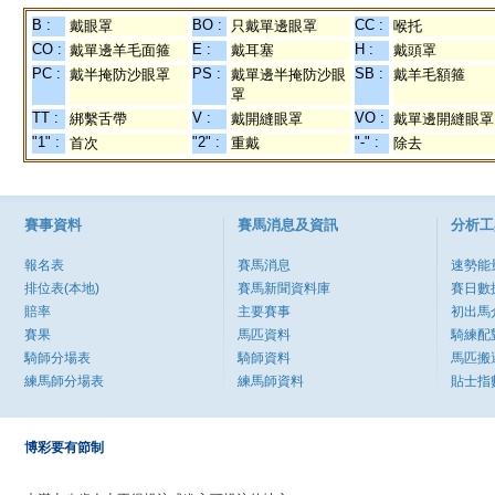
B :
BO :
CC :
戴眼罩
只戴單邊眼罩
喉托
CO :
E :
H :
戴單邊羊毛面箍
戴耳塞
戴頭罩
PC :
PS :
SB :
戴半掩防沙眼罩
戴單邊半掩防沙眼
戴羊毛額箍
罩
TT :
V :
VO :
綁繫舌帶
戴開縫眼罩
戴單邊開縫眼罩
"1" :
"2" :
"-" :
首次
重戴
除去
賽事資料
賽馬消息及資訊
分析工
報名表
賽馬消息
速勢能
排位表(本地)
賽馬新聞資料庫
賽日數
賠率
主要賽事
初出馬
賽果
馬匹資料
騎練配
騎師分場表
騎師資料
馬匹搬
練馬師分場表
練馬師資料
貼士指
博彩要有節制