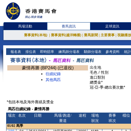
馬場活動
賽馬資訊
足球資訊
賽事資料(本地)
|
賽事資料(越洋轉播)
|
賽馬新聞
|
主要賽事
|
視聽播
報名表
排位表
即時賠率
練馬師分場表
騎師分場表
參考資料
統計
豪情再勝 (BP244) (已退役)
出生地
毛色 / 性別
往績紀錄
進口類別
其他馬匹
總獎金*
冠-亞-季-總出賽次數*
*包括本地及海外賽績及獎金
馬匹往績紀錄 - 豪情再勝
場次
名次
日期
馬場/跑道/
途程
場地
賽事
檔位
賽道
狀況
班次
01/02
馬季