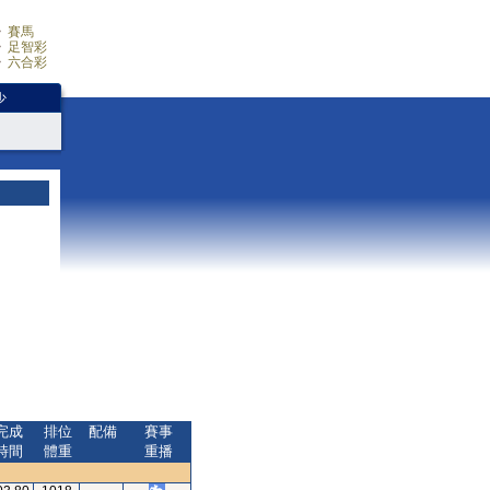
賽馬
足智彩
六合彩
少
完成
排位
配備
賽事
時間
體重
重播