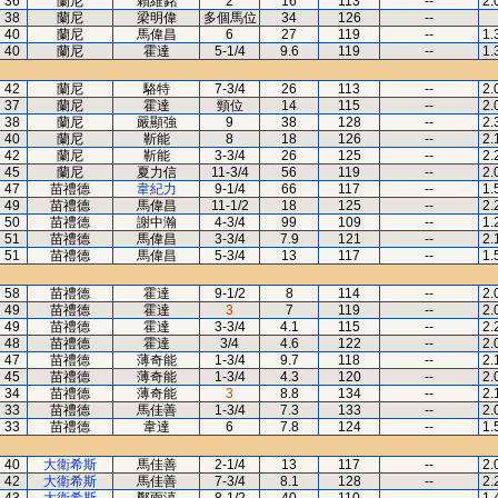
36
蘭尼
賴維銘
2
16
113
--
2.
38
蘭尼
梁明偉
多個馬位
34
126
--
40
蘭尼
馬偉昌
6
27
119
--
1.
40
蘭尼
霍達
5-1/4
9.6
119
--
1.
42
蘭尼
駱特
7-3/4
26
113
--
2.
37
蘭尼
霍達
頸位
14
115
--
2.
38
蘭尼
嚴顯強
9
38
128
--
2.
40
蘭尼
靳能
8
18
126
--
2.
42
蘭尼
靳能
3-3/4
26
125
--
2.
45
蘭尼
夏力信
11-3/4
56
119
--
2.
47
苗禮德
韋紀力
9-1/4
66
117
--
1.
49
苗禮德
馬偉昌
11-1/2
18
125
--
2.
50
苗禮德
謝中瀚
4-3/4
99
109
--
1.
51
苗禮德
馬偉昌
3-3/4
7.9
121
--
2.
51
苗禮德
馬偉昌
5-3/4
13
117
--
1.
58
苗禮德
霍達
9-1/2
8
114
--
2.
49
苗禮德
霍達
3
7
119
--
2.
49
苗禮德
霍達
3-3/4
4.1
115
--
2.
48
苗禮德
霍達
3/4
4.6
122
--
2.
47
苗禮德
薄奇能
1-3/4
9.7
118
--
2.
45
苗禮德
薄奇能
1-3/4
4.3
120
--
2.
34
苗禮德
薄奇能
3
8.8
134
--
2.
33
苗禮德
馬佳善
1-3/4
7.3
133
--
2.
33
苗禮德
韋達
6
7.8
124
--
1.
40
大衛希斯
馬佳善
2-1/4
13
117
--
2.
42
大衛希斯
馬佳善
7-3/4
8.1
128
--
2.