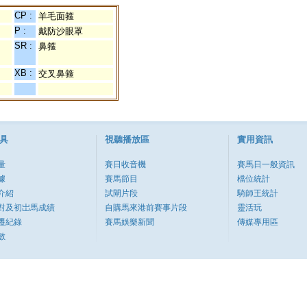
CP :
羊毛面箍
P :
戴防沙眼罩
SR :
鼻箍
XB :
交叉鼻箍
具
視聽播放區
實用資訊
量
賽日收音機
賽馬日一般資訊
據
賽馬節目
檔位統計
介紹
試閘片段
騎師王統計
對及初岀馬成績
自購馬來港前賽事片段
靈活玩
遷紀錄
賽馬娛樂新聞
傳媒專用區
數