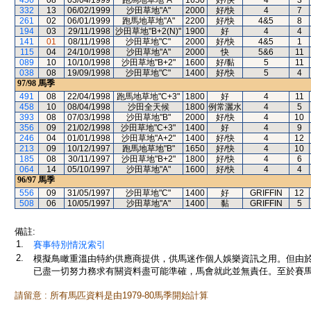
456
08
03/04/1999
跑馬地草地"A"
1650
好/快
4
3
332
13
06/02/1999
沙田草地"A"
2000
好/快
4
7
261
02
06/01/1999
跑馬地草地"A"
2200
好/快
4&5
8
194
03
29/11/1998
沙田草地"B+2(N)"
1900
好
4
4
141
01
08/11/1998
沙田草地"C"
2000
好/快
4&5
1
115
04
24/10/1998
沙田草地"A"
2000
快
5&6
11
089
10
10/10/1998
沙田草地"B+2"
1600
好/黏
5
11
038
08
19/09/1998
沙田草地"C"
1400
好/快
5
4
97/98
馬季
491
08
22/04/1998
跑馬地草地"C+3"
1800
好
4
11
458
10
08/04/1998
沙田全天候
1800
例常灑水
4
5
393
08
07/03/1998
沙田草地"B"
2000
好/快
4
10
356
09
21/02/1998
沙田草地"C+3"
1400
好
4
9
246
04
01/01/1998
沙田草地"A+2"
1400
好/快
4
12
213
09
10/12/1997
跑馬地草地"B"
1650
好/快
4
10
185
08
30/11/1997
沙田草地"B+2"
1800
好/快
4
6
064
14
05/10/1997
沙田草地"A"
1600
好/快
4
4
96/97
馬季
556
09
31/05/1997
沙田草地"C"
1400
好
GRIFFIN
12
508
06
10/05/1997
沙田草地"A"
1400
黏
GRIFFIN
5
備註:
1.
賽事特別情況索引
2.
模擬鳥瞰重溫由特約供應商提供，供馬迷作個人娛樂資訊之用。但由
已盡一切努力務求有關資料盡可能準確，馬會就此並無責任。至於賽馬
請留意 : 所有馬匹資料是由1979-80馬季開始計算