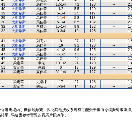
43
大衛希斯
鄭雨滇
8-1/2
40
110
--
1.
43
大衛希斯
馬佳善
12-1/4
7.2
123
--
2.
40
大衛希斯
馬佳善
1/2
5.5
129
--
2.
39
大衛希斯
馬佳善
5-1/4
2.5
119
--
1.
29
大衛希斯
馬佳善
1-1/4
5.8
118
--
2.
30
大衛希斯
馬佳善
5-1/4
8.5
132
--
2.
32
大衛希斯
李格力
15-1/4
9.8
122
--
1.
32
大衛希斯
馬佳善
3-3/4
10
125
--
1.
41
大衛希斯
列高力
8
37
121
--
1.
43
大衛希斯
馬佳善
19
9.2
123
--
1.
45
大衛希斯
馬佳善
4-1/2
9.6
125
--
2.
47
大衛希斯
馬佳善
7-1/2
7.2
126
--
1.
47
梁定華
馬佳善
2
49
127
--
1.
49
梁定華
韋法
10-1/2
21
129
--
1.
51
梁定華
佩恩
6
18
129
--
1.
51
梁定華
夏偉卓
31-1/4
8.7
127
--
1.
--
梁定華
史卓棟
17
37
126
--
1.
--
梁定華
胡活士
7-3/4
14
128
--
1.
於香港馬場內手機信號頻繁，因此其他接收系統有可能受干擾而令模擬鳥瞰重溫
結果, 馬迷應參考實際的賽馬片段為準。