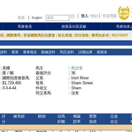
登入
/
登記
常見問題
首頁
English
馬會會員
慈善及社區貢獻
馬會知多
放區
|
國際賽馬
|
香港國際馬匹拍賣會
|
從化馬場
|
投注指南
|
賽馬知多些
|
RESTART
資料
賽果
賽事報告
騎練資料
馬匹資料
試閘結果
賽期表
:
美國
馬主
:
呂少文
:
栗 / 閹
最後評分
:
36
:
國際拍賣會新馬
父系
:
Irish River
:
$1,729,465
母系
:
Sham Street
:
3-3-4-44
外祖父
:
Sham
同父系馬
:
沒有
評
練馬師
騎師
頭馬
獨贏
實際
沿途
分
距離
賠率
負磅
走位