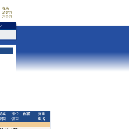
賽馬
足智彩
六合彩
少
完成
排位
配備
賽事
時間
體重
重播