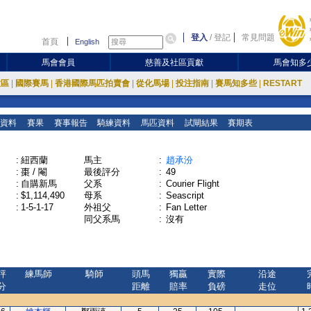
登入
/
登記
常見問題
首頁
English
馬會會員
慈善及社區貢獻
馬會知多
放區
|
國際賽馬
|
香港國際馬匹拍賣會
|
從化馬場
|
投注指南
|
賽馬知多些
|
RESTART
資料
賽果
賽事報告
騎練資料
馬匹資料
試閘結果
賽期表
:
紐西蘭
馬主
:
趙承汾
:
棗 / 閹
最後評分
:
49
:
自購新馬
父系
:
Courier Flight
:
$1,114,490
母系
:
Seascript
:
1-5-1-17
外祖父
:
Fan Letter
同父系馬
:
沒有
評
練馬師
騎師
頭馬
獨贏
實際
沿途
分
距離
賠率
負磅
走位