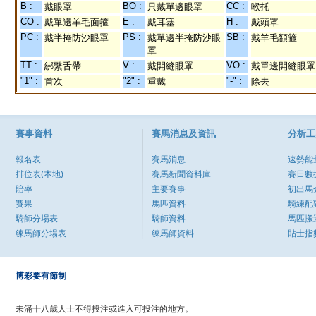
B :
BO :
CC :
戴眼罩
只戴單邊眼罩
喉托
CO :
E :
H :
戴單邊羊毛面箍
戴耳塞
戴頭罩
PC :
PS :
SB :
戴半掩防沙眼罩
戴單邊半掩防沙眼
戴羊毛額箍
罩
TT :
V :
VO :
綁繫舌帶
戴開縫眼罩
戴單邊開縫眼罩
"1" :
"2" :
"-" :
首次
重戴
除去
賽事資料
賽馬消息及資訊
分析工
報名表
賽馬消息
速勢能
排位表(本地)
賽馬新聞資料庫
賽日數
賠率
主要賽事
初出馬
賽果
馬匹資料
騎練配
騎師分場表
騎師資料
馬匹搬
練馬師分場表
練馬師資料
貼士指
博彩要有節制
未滿十八歲人士不得投注或進入可投注的地方。