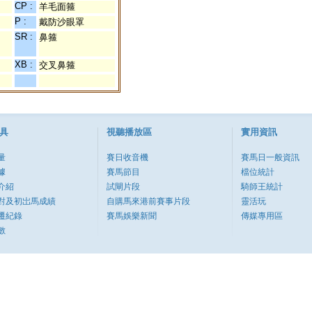
CP :
羊毛面箍
P :
戴防沙眼罩
SR :
鼻箍
XB :
交叉鼻箍
具
視聽播放區
實用資訊
量
賽日收音機
賽馬日一般資訊
據
賽馬節目
檔位統計
介紹
試閘片段
騎師王統計
對及初岀馬成績
自購馬來港前賽事片段
靈活玩
遷紀錄
賽馬娛樂新聞
傳媒專用區
數