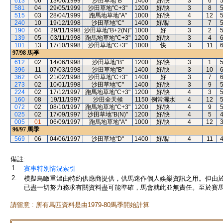
613
06
13/06/1999
沙田草地"B"
1400
好/快
3
6
581
04
29/05/1999
沙田草地"C+3"
1200
好/快
3
8
515
03
28/04/1999
跑馬地草地"A"
1000
好/快
4
12
240
10
19/12/1998
沙田草地"C"
1400
好/黏
3
7
190
04
29/11/1998
沙田草地"B+2(N)"
1000
好
3
2
139
05
03/11/1998
跑馬地草地"C+3"
1200
好/快
3
4
101
13
17/10/1998
沙田草地"C+3"
1000
快
3
11
97/98
馬季
612
02
14/06/1998
沙田草地"B"
1200
好/快
3
1
396
11
07/03/1998
沙田草地"B"
1400
好/快
3
10
362
04
21/02/1998
沙田草地"C+3"
1400
好
3
7
273
02
10/01/1998
沙田草地"C"
1400
好/快
3
9
224
02
17/12/1997
跑馬地草地"C+3"
1200
好/快
4
3
160
08
19/11/1997
沙田全天候
1150
例常灑水
4
12
072
02
08/10/1997
跑馬地草地"C+3"
1200
好/快
4
9
025
02
17/09/1997
沙田草地"B(N)"
1200
好/快
4
5
005
01
06/09/1997
跑馬地草地"A"
1000
好/快
4
12
96/97
馬季
569
06
04/06/1997
沙田草地"D"
1400
好/黏
4
11
備註:
1.
賽事特別情況索引
2.
模擬鳥瞰重溫由特約供應商提供，供馬迷作個人娛樂資訊之用。但由
已盡一切努力務求有關資料盡可能準確，馬會就此並無責任。至於賽馬
請留意 : 所有馬匹資料是由1979-80馬季開始計算