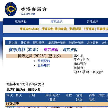
馬場活動
賽馬資訊
足球資訊
賽事資料(本地)
|
賽事資料(越洋轉播)
|
賽馬新聞
|
主要賽事
|
視聽播
報名表
排位表
即時賠率
練馬師分場表
騎師分場表
參考資料
統計
國際之星 (BP259) (已退役)
出生地
毛色 / 性別
往績紀錄
進口類別
其他馬匹
總獎金*
冠-亞-季-總出賽次數*
*包括本地及海外賽績及獎金
馬匹往績紀錄 - 國際之星
場次
名次
日期
馬場/跑道/
途程
場地
賽事
檔位
賽道
狀況
班次
98/99
馬季