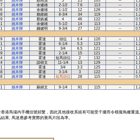
56
姚本輝
鄭雨滇
5
25
105
--
1.
57
姚本輝
余健雄
2-1/2
7.6
113
--
1.
56
姚本輝
余健雄
1-1/2
12
126
--
0.
58
姚本輝
賴維銘
8-3/4
34
119
--
1.
59
姚本輝
蔡鎮威
4
46
122
--
0.
61
姚本輝
余健雄
5-1/2
14
113
--
1.
61
姚本輝
錢健明
9-3/4
27
122
--
0.
59
姚本輝
霍達
頭位
6.4
120
--
1.
61
姚本輝
霍達
6-1/4
5.3
123
--
1.
61
姚本輝
霍達
3/4
6.5
121
--
1.
59
姚本輝
霍達
2-1/4
15
121
--
1.
54
姚本輝
霍達
短馬頭位
2
132
--
1.
54
姚本輝
談樹文
11-1/4
13
129
--
1.
51
姚本輝
霍達
3/4
3.3
125
--
1.
48
姚本輝
霍達
3-1/4
3
122
--
1.
38
姚本輝
霍達
短馬頭位
28
115
--
0.
41
姚本輝
蘇錦文
9-1/4
91
115
--
1.
於香港馬場內手機信號頻繁，因此其他接收系統有可能受干擾而令模擬鳥瞰重溫
結果, 馬迷應參考實際的賽馬片段為準。