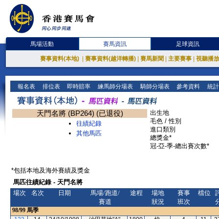
馬場活動
賽馬資訊
足球資訊
賽事資料(本地)
|
賽事資料(越洋轉播)
|
賽馬新聞
|
主要賽事
|
視聽播
報名表
排位表
即時賠率
練馬師分場表
騎師分場表
參考資料
統計
天門名將 (BP264) (已退役)
出生地
毛色 / 性別
往績紀錄
進口類別
其他馬匹
總獎金*
冠-亞-季-總出賽次數*
*包括本地及海外賽績及獎金
馬匹往績紀錄 - 天門名將
場次
名次
日期
馬場/跑道/
途程
場地
賽事
檔位
賽道
狀況
班次
98/99
馬季