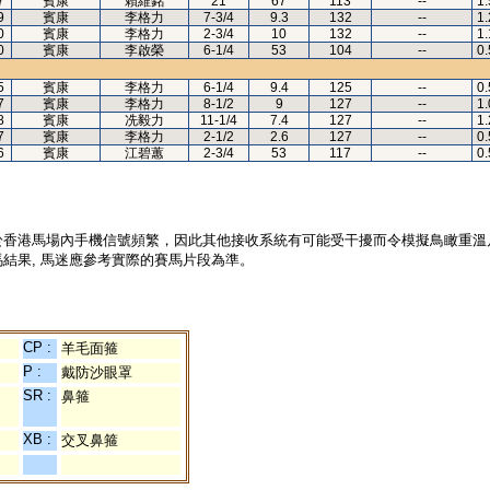
7
賓康
賴維銘
21
67
113
--
1.
9
賓康
李格力
7-3/4
9.3
132
--
1.
0
賓康
李格力
2-3/4
10
132
--
1.
0
賓康
李啟榮
6-1/4
53
104
--
0.
5
賓康
李格力
6-1/4
9.4
125
--
0.
7
賓康
李格力
8-1/2
9
127
--
1.
8
賓康
冼毅力
11-1/4
7.4
127
--
1.
7
賓康
李格力
2-1/2
2.6
127
--
0.
6
賓康
江碧蕙
2-3/4
53
117
--
0.
於香港馬場內手機信號頻繁，因此其他接收系統有可能受干擾而令模擬鳥瞰重溫
結果, 馬迷應參考實際的賽馬片段為準。
CP :
羊毛面箍
P :
戴防沙眼罩
SR :
鼻箍
XB :
交叉鼻箍