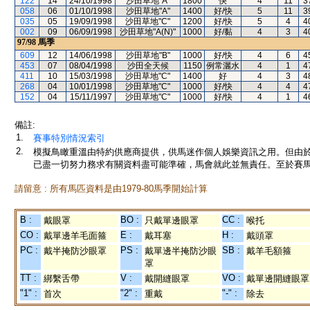
122
14
24/10/1998
沙田草地"A"
1800
快
4
11
3
058
06
01/10/1998
沙田草地"A"
1400
好/快
5
11
3
035
05
19/09/1998
沙田草地"C"
1200
好/快
5
4
4
002
09
06/09/1998
沙田草地"A(N)"
1000
好/黏
4
3
4
97/98
馬季
609
12
14/06/1998
沙田草地"B"
1000
好/快
4
6
4
453
07
08/04/1998
沙田全天候
1150
例常灑水
4
1
4
411
10
15/03/1998
沙田草地"C"
1400
好
4
3
4
268
04
10/01/1998
沙田草地"C"
1000
好/快
4
4
4
152
04
15/11/1997
沙田草地"C"
1000
好/快
4
1
4
備註:
1.
賽事特別情況索引
2.
模擬鳥瞰重溫由特約供應商提供，供馬迷作個人娛樂資訊之用。但由
已盡一切努力務求有關資料盡可能準確，馬會就此並無責任。至於賽馬
請留意 : 所有馬匹資料是由1979-80馬季開始計算
B :
BO :
CC :
戴眼罩
只戴單邊眼罩
喉托
CO :
E :
H :
戴單邊羊毛面箍
戴耳塞
戴頭罩
PC :
PS :
SB :
戴半掩防沙眼罩
戴單邊半掩防沙眼
戴羊毛額箍
罩
TT :
V :
VO :
綁繫舌帶
戴開縫眼罩
戴單邊開縫眼罩
"1" :
"2" :
"-" :
首次
重戴
除去