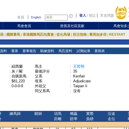
登入
/
登記
常見問題
首頁
English
馬會會員
慈善及社區貢獻
馬會知多
放區
|
國際賽馬
|
香港國際馬匹拍賣會
|
從化馬場
|
投注指南
|
賽馬知多些
|
RESTART
資料
賽果
賽事報告
騎練資料
馬匹資料
試閘結果
賽期表
:
紐西蘭
馬主
:
王哲明
:
灰 / 閹
最後評分
:
35
:
自購新馬
父系
:
Kenfair
:
$81,220
母系
:
Adjudicate
:
0-0-0-9
外祖父
:
Taipan Ii
同父系馬
:
沒有
評
練馬師
騎師
頭馬
獨贏
實際
沿途
分
距離
賠率
負磅
走位