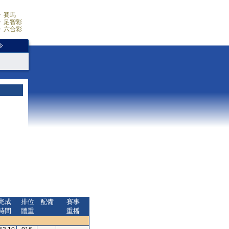
賽馬
足智彩
六合彩
少
完成
排位
配備
賽事
時間
體重
重播