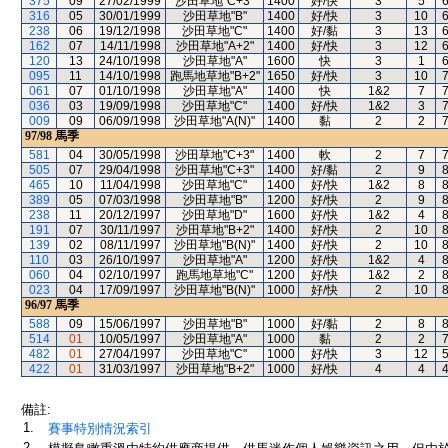
375
09
27/02/1999
沙田草地"C+3"
1400
好/快
3
5
316
05
30/01/1999
沙田草地"B"
1400
好/快
3
10
238
06
19/12/1998
沙田草地"C"
1400
好/黏
3
13
162
07
14/11/1998
沙田草地"A+2"
1400
好/快
3
12
120
13
24/10/1998
沙田草地"A"
1600
快
3
1
095
11
14/10/1998
跑馬地草地"B+2"
1650
好/快
3
10
061
07
01/10/1998
沙田草地"A"
1400
快
1&2
7
036
03
19/09/1998
沙田草地"C"
1400
好/快
1&2
3
009
09
06/09/1998
沙田草地"A(N)"
1400
黏
2
2
97/98
馬季
581
04
30/05/1998
沙田草地"C+3"
1400
軟
2
7
505
07
29/04/1998
沙田草地"C+3"
1400
好/黏
2
9
465
10
11/04/1998
沙田草地"C"
1400
好/快
1&2
8
389
05
07/03/1998
沙田草地"B"
1200
好/快
2
9
238
11
20/12/1997
沙田草地"D"
1600
好/快
1&2
4
191
07
30/11/1997
沙田草地"B+2"
1400
好/快
2
10
139
02
08/11/1997
沙田草地"B(N)"
1400
好/快
2
10
110
03
26/10/1997
沙田草地"A"
1200
好/快
1&2
4
060
04
02/10/1997
跑馬地草地"C"
1200
好/快
1&2
2
023
04
17/09/1997
沙田草地"B(N)"
1000
好/快
2
10
96/97
馬季
588
09
15/06/1997
沙田草地"B"
1000
好/黏
2
8
514
01
10/05/1997
沙田草地"A"
1000
黏
2
2
482
01
27/04/1997
沙田草地"C"
1000
好/快
3
12
422
01
31/03/1997
沙田草地"B+2"
1000
好/快
4
4
備註:
1.
賽事特別情況索引
2.