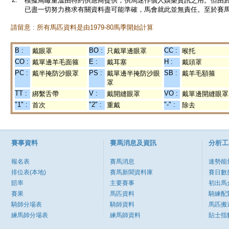
模擬鳥瞰重溫由特約供應商提供，供馬迷作個人娛樂資訊之用。但由
已盡一切努力務求有關資料盡可能準確，馬會就此並無責任。至於賽馬
請留意 : 所有馬匹資料是由1979-80馬季開始計算
B :
BO :
CC :
戴眼罩
只戴單邊眼罩
喉托
CO :
E :
H :
戴單邊羊毛面箍
戴耳塞
戴頭罩
PC :
PS :
SB :
戴半掩防沙眼罩
戴單邊半掩防沙眼
戴羊毛額箍
罩
TT :
V :
VO :
綁繫舌帶
戴開縫眼罩
戴單邊開縫眼罩
"1" :
"2" :
"-" :
首次
重戴
除去
賽事資料
賽馬消息及資訊
分析工
報名表
賽馬消息
速勢能
排位表(本地)
賽馬新聞資料庫
賽日數
賠率
主要賽事
初出馬
賽果
馬匹資料
騎練配
騎師分場表
騎師資料
馬匹搬
練馬師分場表
練馬師資料
貼士指