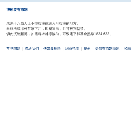
博彩要有節制
未滿十八歲人士不得投注或進入可投注的地方。
向非法或海外莊家下注，即屬違法，且可被判監禁。
切勿沉迷賭博，如需尋求輔導協助，可致電平和基金熱線1834 633。
常見問題
|
聯絡我們
|
傳媒專用區
|
網頁指南
|
規例
|
提倡有節制博彩
|
私隱