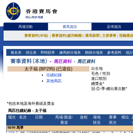
馬場活動
賽馬資訊
足球資訊
賽事資料(本地)
|
賽事資料(越洋轉播)
|
賽馬新聞
|
主要賽事
|
視聽播
報名表
排位表
即時賠率
練馬師分場表
騎師分場表
參考資料
統計
太子福 (BP295) (已退役)
出生地
毛色 / 性別
往績紀錄
進口類別
其他馬匹
總獎金*
冠-亞-季-總出賽次數*
*包括本地及海外賽績及獎金
馬匹往績紀錄 - 太子福
場次
名次
日期
馬場/跑道/
途程
場地
賽事
檔位
賽道
狀況
班次
98/99
馬季