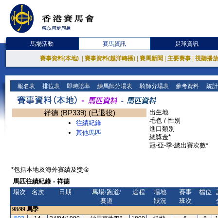
馬場活動
賽馬資訊
足球資訊
賽事資料(本地)
|
賽事資料(越洋轉播)
|
賽馬新聞
|
主要賽事
|
視聽播
報名表
排位表
即時賠率
練馬師分場表
騎師分場表
參考資料
統計
祥德 (BP339) (已退役)
出生地
毛色 / 性別
往績紀錄
進口類別
其他馬匹
總獎金*
冠-亞-季-總出賽次數*
*包括本地及海外賽績及獎金
馬匹往績紀錄 - 祥德
場次
名次
日期
馬場/跑道/
途程
場地
賽事
檔位
賽道
狀況
班次
98/99
馬季