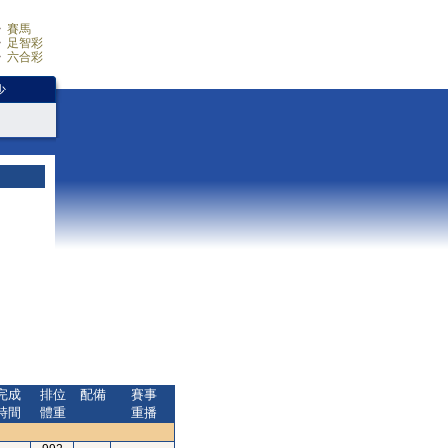
賽馬
足智彩
六合彩
少
完成
排位
配備
賽事
時間
體重
重播