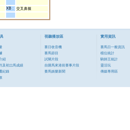
XB :
交叉鼻箍
具
視聽播放區
實用資訊
量
賽日收音機
賽馬日一般資訊
據
賽馬節目
檔位統計
介紹
試閘片段
騎師王統計
對及初岀馬成績
自購馬來港前賽事片段
靈活玩
遷紀錄
賽馬娛樂新聞
傳媒專用區
數