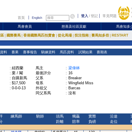
登入
/
登記
常見問題
首頁
English
馬會會員
慈善及社區貢獻
馬會知多
放區
|
國際賽馬
|
香港國際馬匹拍賣會
|
從化馬場
|
投注指南
|
賽馬知多些
|
RESTART
資料
賽果
賽事報告
騎練資料
馬匹資料
試閘結果
賽期表
:
紐西蘭
馬主
:
梁偉林
:
栗 / 閹
最後評分
:
16
:
自購新馬
父系
:
Breaker
:
$17,500
母系
:
Wingfield Miss
:
0-0-0-13
外祖父
:
Barcas
同父系馬
:
沒有
評
練馬師
騎師
頭馬
獨贏
實際
沿途
分
距離
賠率
負磅
走位