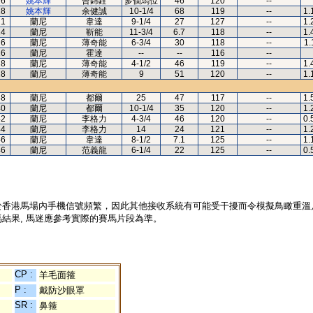
16
姚本輝
曾錦銓
多個馬位
46
120
--
18
姚本輝
余健誠
10-1/4
68
119
--
1.
21
蘭尼
韋達
9-1/4
27
127
--
1.
24
蘭尼
靳能
11-3/4
6.7
118
--
1.
26
蘭尼
薄奇能
6-3/4
30
118
--
1.
26
蘭尼
霍達
--
--
116
--
28
蘭尼
薄奇能
4-1/2
46
119
--
1.
28
蘭尼
薄奇能
9
51
120
--
1.
38
蘭尼
都爾
25
47
117
--
1.
40
蘭尼
都爾
10-1/4
35
120
--
1.
42
蘭尼
李格力
4-3/4
46
120
--
0.
44
蘭尼
李格力
14
24
121
--
1.
46
蘭尼
韋達
8-1/2
7.1
125
--
1.
46
蘭尼
范義龍
6-1/4
22
125
--
0.
於香港馬場內手機信號頻繁，因此其他接收系統有可能受干擾而令模擬鳥瞰重溫
結果, 馬迷應參考實際的賽馬片段為準。
CP :
羊毛面箍
P :
戴防沙眼罩
SR :
鼻箍