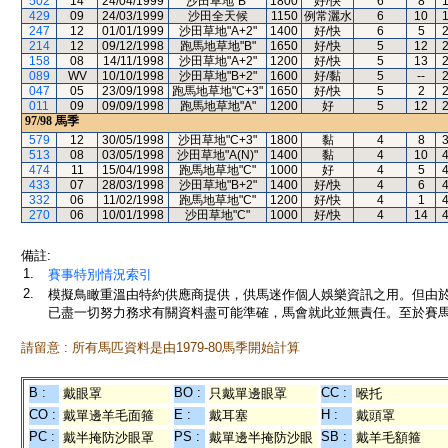
502
14
24/04/1999
沙田草地"B"
1800
好/快
6
8
429
09
24/03/1999
沙田全天候
1150
例常灑水
6
10
247
12
01/01/1999
沙田草地"A+2"
1400
好/快
6
5
214
12
09/12/1998
跑馬地草地"B"
1650
好/快
5
12
158
08
14/11/1998
沙田草地"A+2"
1200
好/快
5
13
089
WV
10/10/1998
沙田草地"B+2"
1600
好/黏
5
--
047
05
23/09/1998
跑馬地草地"C+3"
1650
好/快
5
2
011
09
09/09/1998
跑馬地草地"A"
1200
好
5
12
97/98
馬季
579
12
30/05/1998
沙田草地"C+3"
1800
黏
4
8
513
08
03/05/1998
沙田草地"A(N)"
1400
黏
4
10
474
11
15/04/1998
跑馬地草地"C"
1000
好
4
5
433
07
28/03/1998
沙田草地"B+2"
1400
好/快
4
6
332
06
11/02/1998
跑馬地草地"C"
1200
好/快
4
1
270
06
10/01/1998
沙田草地"C"
1000
好/快
4
14
備註:
1.
賽事特別情況索引
2.
模擬鳥瞰重溫由特約供應商提供，供馬迷作個人娛樂資訊之用。但由
已盡一切努力務求有關資料盡可能準確，馬會就此並無責任。至於賽馬
請留意 : 所有馬匹資料是由1979-80馬季開始計算
B :
BO :
CC :
戴眼罩
只戴單邊眼罩
喉托
CO :
E :
H :
戴單邊羊毛面箍
戴耳塞
戴頭罩
PC :
PS :
SB :
戴半掩防沙眼罩
戴單邊半掩防沙眼
戴羊毛額箍