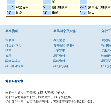
罩
TT :
V :
VO :
綁繫舌帶
戴開縫眼罩
戴單邊開縫眼罩
"1" :
"2" :
"-" :
首次
重戴
除去
賽事資料
賽馬消息及資訊
分析工
報名表
賽馬消息
速勢能
排位表(本地)
賽馬新聞資料庫
賽日數
賠率
主要賽事
初出馬
賽果
馬匹資料
騎練配
騎師分場表
騎師資料
馬匹搬
練馬師分場表
練馬師資料
貼士指
博彩要有節制
未滿十八歲人士不得投注或進入可投注的地方。
向非法或海外莊家下注，即屬違法，且可被判監禁。
切勿沉迷賭博，如需尋求輔導協助，可致電平和基金熱線1834 633。