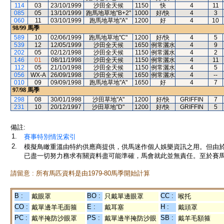
114
03
23/10/1999
沙田全天候
1150
快
4
11
085
05
13/10/1999
跑馬地草地"B+2"
1000
好/快
4
3
060
11
03/10/1999
跑馬地草地"A"
1200
好
4
10
98/99
馬季
589
10
02/06/1999
跑馬地草地"C"
1200
好/快
4
5
539
12
12/05/1999
沙田全天候
1650
例常灑水
4
9
202
05
02/12/1998
沙田全天候
1150
例常灑水
4
2
146
01
08/11/1998
沙田全天候
1150
例常灑水
4
11
112
05
21/10/1998
沙田全天候
1150
例常灑水
4
5
056
WX-A
26/09/1998
沙田全天候
1650
例常灑水
4
--
010
09
09/09/1998
跑馬地草地"A"
1650
好
4
7
97/98
馬季
298
08
30/01/1998
沙田草地"A"
1200
好/快
GRIFFIN
7
231
10
20/12/1997
沙田草地"D"
1200
好/快
GRIFFIN
5
備註:
1.
賽事特別情況索引
2.
模擬鳥瞰重溫由特約供應商提供，供馬迷作個人娛樂資訊之用。但由
已盡一切努力務求有關資料盡可能準確，馬會就此並無責任。至於賽馬
請留意 : 所有馬匹資料是由1979-80馬季開始計算
B :
BO :
CC :
戴眼罩
只戴單邊眼罩
喉托
CO :
E :
H :
戴單邊羊毛面箍
戴耳塞
戴頭罩
PC :
PS :
SB :
戴半掩防沙眼罩
戴單邊半掩防沙眼
戴羊毛額箍