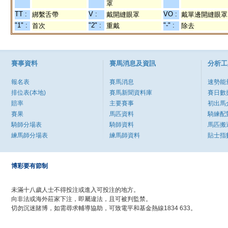
罩
TT :
V :
VO :
綁繫舌帶
戴開縫眼罩
戴單邊開縫眼罩
"1" :
"2" :
"-" :
首次
重戴
除去
賽事資料
賽馬消息及資訊
分析工
報名表
賽馬消息
速勢能
排位表(本地)
賽馬新聞資料庫
賽日數
賠率
主要賽事
初出馬
賽果
馬匹資料
騎練配
騎師分場表
騎師資料
馬匹搬
練馬師分場表
練馬師資料
貼士指
博彩要有節制
未滿十八歲人士不得投注或進入可投注的地方。
向非法或海外莊家下注，即屬違法，且可被判監禁。
切勿沉迷賭博，如需尋求輔導協助，可致電平和基金熱線1834 633。