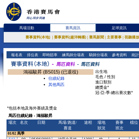
馬場活動
賽馬資訊
足球資訊
賽事資料(本地)
|
賽事資料(越洋轉播)
|
賽馬新聞
|
主要賽事
|
視聽播
報名表
排位表
即時賠率
練馬師分場表
騎師分場表
參考資料
統計
鴻福駿昇 (BS015) (已退役)
出生地
毛色 / 性別
往績紀錄
進口類別
其他馬匹
總獎金*
冠-亞-季-總出賽次數*
*包括本地及海外賽績及獎金
馬匹往績紀錄 - 鴻福駿昇
場次
名次
日期
馬場/跑道/
途程
場地
賽事
檔位
賽道
狀況
班次
01/02
馬季