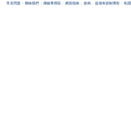
常見問題
|
聯絡我們
|
傳媒專用區
|
網頁指南
|
規例
|
提倡有節制博彩
|
私隱