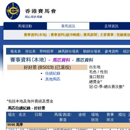
馬場活動
賽馬資訊
足球資訊
賽事資料(本地)
|
賽事資料(越洋轉播)
|
賽馬新聞
|
主要賽事
|
視聽播
報名表
排位表
即時賠率
練馬師分場表
騎師分場表
參考資料
統計
好好景 (BS019) (已退役)
出生地
毛色 / 性別
往績紀錄
進口類別
其他馬匹
總獎金*
冠-亞-季-總出賽次數*
*包括本地及海外賽績及獎金
馬匹往績紀錄 - 好好景
場次
名次
日期
馬場/跑道/
途程
場地
賽事
檔位
賽道
狀況
班次
99/00
馬季