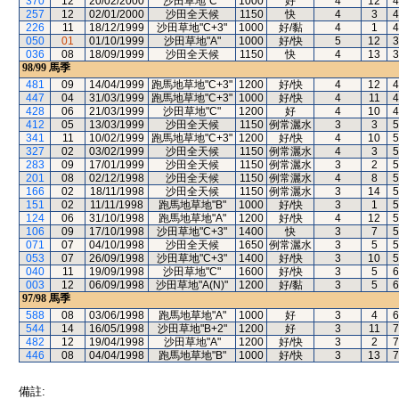
370
12
20/02/2000
沙田草地"C"
1000
好
4
12
4
257
12
02/01/2000
沙田全天候
1150
快
4
3
4
226
11
18/12/1999
沙田草地"C+3"
1000
好/黏
4
1
4
050
01
01/10/1999
沙田草地"A"
1000
好/快
5
12
3
036
08
18/09/1999
沙田全天候
1150
快
4
13
3
98/99
馬季
481
09
14/04/1999
跑馬地草地"C+3"
1200
好/快
4
12
4
447
04
31/03/1999
跑馬地草地"C+3"
1000
好/快
4
11
4
428
06
21/03/1999
沙田草地"C"
1200
好
4
10
4
412
05
13/03/1999
沙田全天候
1150
例常灑水
3
3
5
341
11
10/02/1999
跑馬地草地"C+3"
1200
好/快
4
10
5
327
02
03/02/1999
沙田全天候
1150
例常灑水
4
3
5
283
09
17/01/1999
沙田全天候
1150
例常灑水
3
2
5
201
08
02/12/1998
沙田全天候
1150
例常灑水
4
8
5
166
02
18/11/1998
沙田全天候
1150
例常灑水
3
14
5
151
02
11/11/1998
跑馬地草地"B"
1000
好/快
3
1
5
124
06
31/10/1998
跑馬地草地"A"
1200
好/快
4
12
5
106
09
17/10/1998
沙田草地"C+3"
1400
快
3
7
5
071
07
04/10/1998
沙田全天候
1650
例常灑水
3
5
5
053
07
26/09/1998
沙田草地"C+3"
1400
好/快
3
10
5
040
11
19/09/1998
沙田草地"C"
1600
好/快
3
5
6
003
12
06/09/1998
沙田草地"A(N)"
1200
好/黏
3
5
6
97/98
馬季
588
08
03/06/1998
跑馬地草地"A"
1000
好
3
4
6
544
14
16/05/1998
沙田草地"B+2"
1200
好
3
11
7
482
12
19/04/1998
沙田草地"A"
1200
好/快
3
2
7
446
08
04/04/1998
跑馬地草地"B"
1000
好/快
3
13
7
備註: