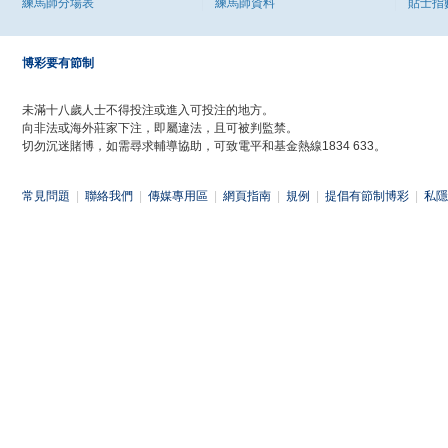
練馬師分場表
練馬師資料
貼士指
博彩要有節制
未滿十八歲人士不得投注或進入可投注的地方。
向非法或海外莊家下注，即屬違法，且可被判監禁。
切勿沉迷賭博，如需尋求輔導協助，可致電平和基金熱線1834 633。
常見問題
|
聯絡我們
|
傳媒專用區
|
網頁指南
|
規例
|
提倡有節制博彩
|
私隱