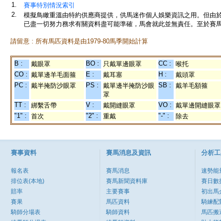
1.
賽事特別情況索引
2.
模擬鳥瞰重溫由特約供應商提供，供馬迷作個人娛樂資訊之用。但由
已盡一切努力務求有關資料盡可能準確，馬會就此並無責任。至於賽馬
請留意 : 所有馬匹資料是由1979-80馬季開始計算
B :
BO :
CC :
戴眼罩
只戴單邊眼罩
喉托
CO :
E :
H :
戴單邊羊毛面箍
戴耳塞
戴頭罩
PC :
PS :
SB :
戴半掩防沙眼罩
戴單邊半掩防沙眼
戴羊毛額箍
罩
TT :
V :
VO :
綁繫舌帶
戴開縫眼罩
戴單邊開縫眼罩
"1" :
"2" :
"-" :
首次
重戴
除去
賽事資料
賽馬消息及資訊
分析工
報名表
賽馬消息
速勢能
排位表(本地)
賽馬新聞資料庫
賽日數
賠率
主要賽事
初出馬
賽果
馬匹資料
騎練配
騎師分場表
騎師資料
馬匹搬