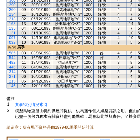
360
05
21/02/1999
跑馬地草地"A"
1000
好/快
4
2
4
290
05
20/01/1999
跑馬地草地"B"
1000
好/快
4
3
4
260
09
06/01/1999
跑馬地草地"A"
1200
好/快
4
5
5
234
11
16/12/1998
跑馬地草地"C+3"
1200
好/快
4
7
5
213
02
05/12/1998
跑馬地草地"A"
1200
好/快
3
4
5
168
13
18/11/1998
沙田草地"C+3"
1200
好/快
4
14
5
135
04
03/11/1998
跑馬地草地"C+3"
1200
好/快
3
7
5
131
03
31/10/1998
跑馬地草地"A"
1200
好/快
4
10
5
097
08
14/10/1998
跑馬地草地"B+2"
1200
好/快
4
10
5
032
10
16/09/1998
跑馬地草地"B+2"
1000
好/快
3
5
5
97/98
馬季
585
03
03/06/1998
跑馬地草地"A"
1200
好
4
6
5
544
10
16/05/1998
沙田草地"B+2"
1200
好
3
6
5
482
11
19/04/1998
沙田草地"A"
1200
好/快
3
8
5
446
05
04/04/1998
跑馬地草地"B"
1000
好/快
3
14
6
314
08
01/02/1998
跑馬地草地"A"
1200
好/快
3
5
6
271
06
10/01/1998
沙田草地"C"
1400
好/快
3
4
6
215
06
14/12/1997
沙田草地"A"
1200
好/快
3
7
6
146
07
12/11/1997
跑馬地草地"B"
1000
好/快
3
8
6
備註:
1.
賽事特別情況索引
2.
模擬鳥瞰重溫由特約供應商提供，供馬迷作個人娛樂資訊之用。但由
已盡一切努力務求有關資料盡可能準確，馬會就此並無責任。至於賽馬
請留意 : 所有馬匹資料是由1979-80馬季開始計算