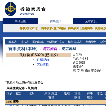
馬場活動
賽馬資訊
足球資訊
賽事資料(本地)
|
賽事資料(越洋轉播)
|
賽馬新聞
|
主要賽事
|
視聽播
報名表
排位表
即時賠率
練馬師分場表
騎師分場表
參考資料
統計
凱旋叻 (BS020) (已退役)
出生地
毛色 / 性別
往績紀錄
進口類別
其他馬匹
總獎金*
冠-亞-季-總出賽次數*
*包括本地及海外賽績及獎金
馬匹往績紀錄 - 凱旋叻
場次
名次
日期
馬場/跑道/
途程
場地
賽事
檔位
賽道
狀況
班次
98/99
馬季