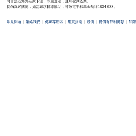
向非法或海外莊家下注，即屬違法，且可被判監禁。
切勿沉迷賭博，如需尋求輔導協助，可致電平和基金熱線1834 633。
常見問題
|
聯絡我們
|
傳媒專用區
|
網頁指南
|
規例
|
提倡有節制博彩
|
私隱