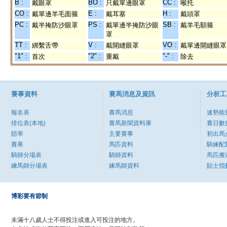
B :
BO :
CC :
戴眼罩
只戴單邊眼罩
喉托
CO :
E :
H :
戴單邊羊毛面箍
戴耳塞
戴頭罩
PC :
PS :
SB :
戴半掩防沙眼罩
戴單邊半掩防沙眼
戴羊毛額箍
罩
TT :
V :
VO :
綁繫舌帶
戴開縫眼罩
戴單邊開縫眼罩
"1" :
"2" :
"-" :
首次
重戴
除去
賽事資料
賽馬消息及資訊
分析工
報名表
賽馬消息
速勢能
排位表(本地)
賽馬新聞資料庫
賽日數
賠率
主要賽事
初出馬
賽果
馬匹資料
騎練配
騎師分場表
騎師資料
馬匹搬
練馬師分場表
練馬師資料
貼士指
博彩要有節制
未滿十八歲人士不得投注或進入可投注的地方。