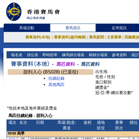
馬場活動
賽馬資訊
足球資訊
賽事資料(本地)
|
賽事資料(越洋轉播)
|
賽馬新聞
|
主要賽事
|
視聽播
報名表
排位表
即時賠率
練馬師分場表
騎師分場表
參考資料
統計
甜到入心 (BS028) (已退役)
出生地
毛色 / 性別
往績紀錄
進口類別
其他馬匹
總獎金*
冠-亞-季-總出賽次數*
*包括本地及海外賽績及獎金
馬匹往績紀錄 - 甜到入心
場次
名次
日期
馬場/跑道/
途程
場地
賽事
檔位
賽道
狀況
班次
99/00
馬季