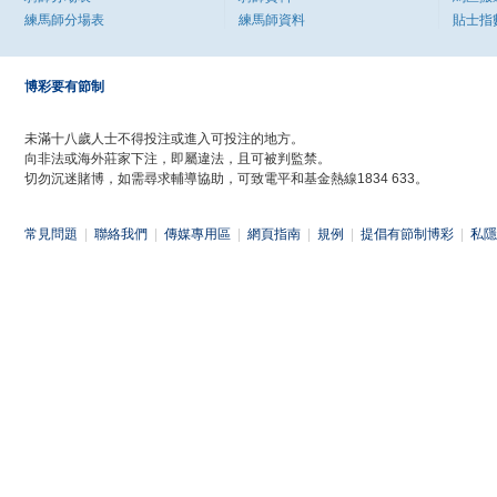
練馬師分場表
練馬師資料
貼士指
博彩要有節制
未滿十八歲人士不得投注或進入可投注的地方。
向非法或海外莊家下注，即屬違法，且可被判監禁。
切勿沉迷賭博，如需尋求輔導協助，可致電平和基金熱線1834 633。
常見問題
|
聯絡我們
|
傳媒專用區
|
網頁指南
|
規例
|
提倡有節制博彩
|
私隱