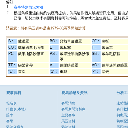
備註:
1.
賽事特別情況索引
2.
模擬鳥瞰重溫由特約供應商提供，供馬迷作個人娛樂資訊之用。但由
已盡一切努力務求有關資料盡可能準確，馬會就此並無責任。至於賽馬
請留意 : 所有馬匹資料是由1979-80馬季開始計算
B :
BO :
CC :
戴眼罩
只戴單邊眼罩
喉托
CO :
E :
H :
戴單邊羊毛面箍
戴耳塞
戴頭罩
PC :
PS :
SB :
戴半掩防沙眼罩
戴單邊半掩防沙眼
戴羊毛額箍
罩
TT :
V :
VO :
綁繫舌帶
戴開縫眼罩
戴單邊開縫眼罩
"1" :
"2" :
"-" :
首次
重戴
除去
賽事資料
賽馬消息及資訊
分析工
報名表
賽馬消息
速勢能
排位表(本地)
賽馬新聞資料庫
賽日數
賠率
主要賽事
初出馬
賽果
馬匹資料
騎練配
騎師分場表
騎師資料
馬匹搬