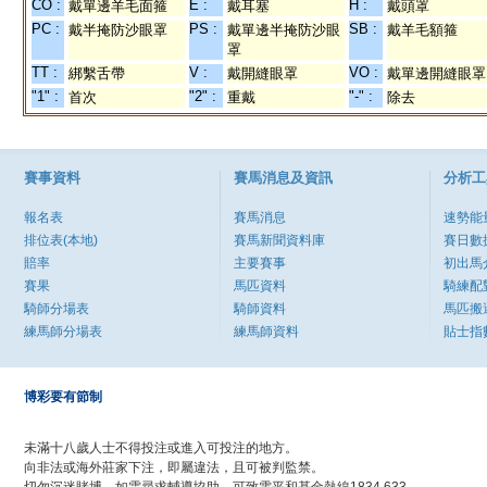
CO :
E :
H :
戴單邊羊毛面箍
戴耳塞
戴頭罩
PC :
PS :
SB :
戴半掩防沙眼罩
戴單邊半掩防沙眼
戴羊毛額箍
罩
TT :
V :
VO :
綁繫舌帶
戴開縫眼罩
戴單邊開縫眼罩
"1" :
"2" :
"-" :
首次
重戴
除去
賽事資料
賽馬消息及資訊
分析工
報名表
賽馬消息
速勢能
排位表(本地)
賽馬新聞資料庫
賽日數
賠率
主要賽事
初出馬
賽果
馬匹資料
騎練配
騎師分場表
騎師資料
馬匹搬
練馬師分場表
練馬師資料
貼士指
博彩要有節制
未滿十八歲人士不得投注或進入可投注的地方。
向非法或海外莊家下注，即屬違法，且可被判監禁。