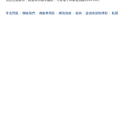
切勿沉迷賭博，如需尋求輔導協助，可致電平和基金熱線1834 633。
常見問題
|
聯絡我們
|
傳媒專用區
|
網頁指南
|
規例
|
提倡有節制博彩
|
私隱