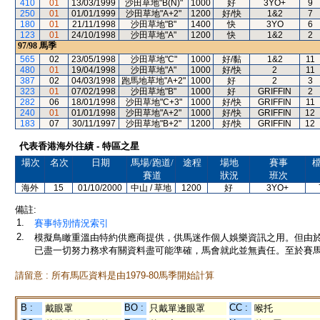
410
01
13/03/1999
沙田草地"B(N)"
1000
好
3YO+
9
250
01
01/01/1999
沙田草地"A+2"
1200
好/快
1&2
7
180
01
21/11/1998
沙田草地"B"
1400
快
3YO
6
123
01
24/10/1998
沙田草地"A"
1200
快
1&2
2
97/98
馬季
565
02
23/05/1998
沙田草地"C"
1000
好/黏
1&2
11
480
01
19/04/1998
沙田草地"A"
1000
好/快
2
11
387
02
04/03/1998
跑馬地草地"A+2"
1000
好
2
3
323
01
07/02/1998
沙田草地"B"
1000
好
GRIFFIN
2
282
06
18/01/1998
沙田草地"C+3"
1000
好/快
GRIFFIN
11
240
01
01/01/1998
沙田草地"A+2"
1000
好/快
GRIFFIN
12
183
07
30/11/1997
沙田草地"B+2"
1200
好/快
GRIFFIN
12
代表香港海外往績 - 特區之星
場次
名次
日期
馬場/跑道/
途程
場地
賽事
賽道
狀況
班次
海外
15
01/10/2000
中山 / 草地
1200
好
3YO+
備註:
1.
賽事特別情況索引
2.
模擬鳥瞰重溫由特約供應商提供，供馬迷作個人娛樂資訊之用。但由
已盡一切努力務求有關資料盡可能準確，馬會就此並無責任。至於賽馬
請留意 : 所有馬匹資料是由1979-80馬季開始計算
B :
BO :
CC :
戴眼罩
只戴單邊眼罩
喉托