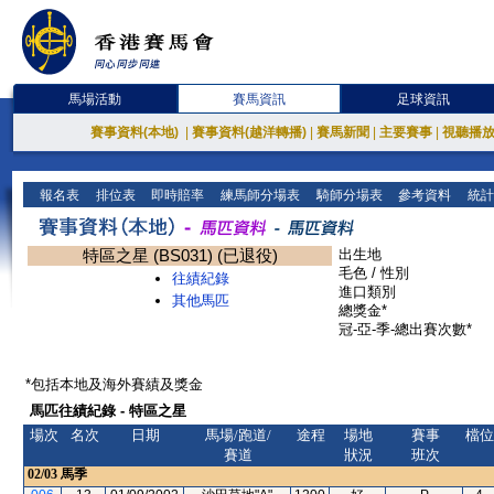
馬場活動
賽馬資訊
足球資訊
賽事資料(本地)
|
賽事資料(越洋轉播)
|
賽馬新聞
|
主要賽事
|
視聽播
報名表
排位表
即時賠率
練馬師分場表
騎師分場表
參考資料
統計
特區之星 (BS031) (已退役)
出生地
毛色 / 性別
往績紀錄
進口類別
其他馬匹
總獎金*
冠-亞-季-總出賽次數*
*包括本地及海外賽績及獎金
馬匹往績紀錄 - 特區之星
場次
名次
日期
馬場/跑道/
途程
場地
賽事
檔位
賽道
狀況
班次
02/03
馬季