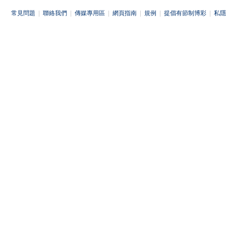
常見問題
|
聯絡我們
|
傳媒專用區
|
網頁指南
|
規例
|
提倡有節制博彩
|
私隱