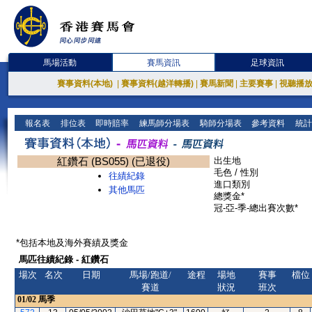
馬場活動
賽馬資訊
足球資訊
賽事資料(本地)
|
賽事資料(越洋轉播)
|
賽馬新聞
|
主要賽事
|
視聽播
報名表
排位表
即時賠率
練馬師分場表
騎師分場表
參考資料
統計
紅鑽石 (BS055) (已退役)
出生地
毛色 / 性別
往績紀錄
進口類別
其他馬匹
總獎金*
冠-亞-季-總出賽次數*
*包括本地及海外賽績及獎金
馬匹往績紀錄 - 紅鑽石
場次
名次
日期
馬場/跑道/
途程
場地
賽事
檔位
賽道
狀況
班次
01/02
馬季