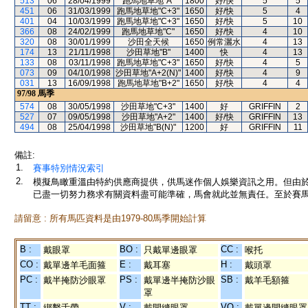
513
06
28/04/1999
跑馬地草地"A"
1800
好/快
5
5
451
06
31/03/1999
跑馬地草地"C+3"
1650
好/快
5
4
401
04
10/03/1999
跑馬地草地"C+3"
1650
好/快
5
10
366
08
24/02/1999
跑馬地草地"C"
1650
好/快
4
10
320
08
30/01/1999
沙田全天候
1650
例常灑水
4
13
174
13
21/11/1998
沙田草地"B"
1400
快
4
13
133
08
03/11/1998
跑馬地草地"C+3"
1650
好/快
4
5
073
09
04/10/1998
沙田草地"A+2(N)"
1400
好/快
4
9
031
13
16/09/1998
跑馬地草地"B+2"
1650
好/快
4
4
97/98
馬季
574
08
30/05/1998
沙田草地"C+3"
1400
好
GRIFFIN
2
527
07
09/05/1998
沙田草地"A+2"
1400
好/快
GRIFFIN
13
494
08
25/04/1998
沙田草地"B(N)"
1200
好
GRIFFIN
11
備註:
1.
賽事特別情況索引
2.
模擬鳥瞰重溫由特約供應商提供，供馬迷作個人娛樂資訊之用。但由
已盡一切努力務求有關資料盡可能準確，馬會就此並無責任。至於賽馬
請留意 : 所有馬匹資料是由1979-80馬季開始計算
B :
BO :
CC :
戴眼罩
只戴單邊眼罩
喉托
CO :
E :
H :
戴單邊羊毛面箍
戴耳塞
戴頭罩
PC :
PS :
SB :
戴半掩防沙眼罩
戴單邊半掩防沙眼
戴羊毛額箍
罩
TT :
V :
VO :
綁繫舌帶
戴開縫眼罩
戴單邊開縫眼罩