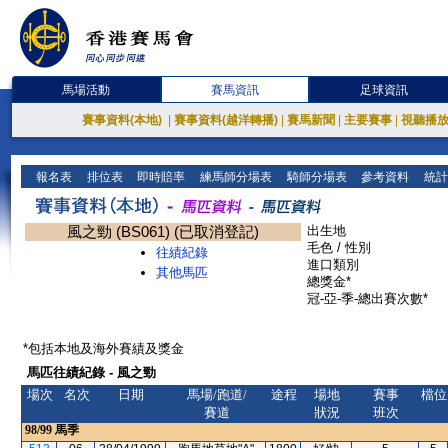
馬場活動
賽馬資訊
足球資訊
賽事資料(本地)
|
賽事資料(越洋轉播)
|
賽馬新聞
|
主要賽事
|
視聽播
報名表
排位表
即時賠率
練馬師分場表
騎師分場表
參考資料
統計
風之勁 (BS061) (已取消登記)
出生地
毛色 / 性別
往績紀錄
進口類別
其他馬匹
總獎金*
冠-亞-季-總出賽次數*
*包括本地及海外賽績及獎金
馬匹往績紀錄 - 風之勁
場次
名次
日期
馬場/跑道/
途程
場地
賽事
檔位
賽道
狀況
班次
98/99
馬季