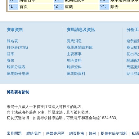
"1" :
"2" :
"-" :
首次
重戴
除去
賽事資料
賽馬消息及資訊
分析工
報名表
賽馬消息
速勢能
排位表(本地)
賽馬新聞資料庫
賽日數
賠率
主要賽事
初出馬
賽果
馬匹資料
騎練配
騎師分場表
騎師資料
馬匹搬
練馬師分場表
練馬師資料
貼士指
博彩要有節制
未滿十八歲人士不得投注或進入可投注的地方。
向非法或海外莊家下注，即屬違法，且可被判監禁。
切勿沉迷賭博，如需尋求輔導協助，可致電平和基金熱線1834 633。
常見問題
|
聯絡我們
|
傳媒專用區
|
網頁指南
|
規例
|
提倡有節制博彩
|
私隱