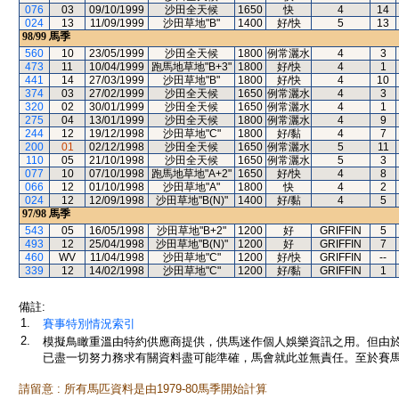
076
03
09/10/1999
沙田全天候
1650
快
4
14
024
13
11/09/1999
沙田草地"B"
1400
好/快
5
13
98/99
馬季
560
10
23/05/1999
沙田全天候
1800
例常灑水
4
3
473
11
10/04/1999
跑馬地草地"B+3"
1800
好/快
4
1
441
14
27/03/1999
沙田草地"B"
1800
好/快
4
10
374
03
27/02/1999
沙田全天候
1650
例常灑水
4
3
320
02
30/01/1999
沙田全天候
1650
例常灑水
4
1
275
04
13/01/1999
沙田全天候
1800
例常灑水
4
9
244
12
19/12/1998
沙田草地"C"
1800
好/黏
4
7
200
01
02/12/1998
沙田全天候
1650
例常灑水
5
11
110
05
21/10/1998
沙田全天候
1650
例常灑水
5
3
077
10
07/10/1998
跑馬地草地"A+2"
1650
好/快
4
8
066
12
01/10/1998
沙田草地"A"
1800
快
4
2
024
12
12/09/1998
沙田草地"B(N)"
1400
好/黏
4
5
97/98
馬季
543
05
16/05/1998
沙田草地"B+2"
1200
好
GRIFFIN
5
493
12
25/04/1998
沙田草地"B(N)"
1200
好
GRIFFIN
7
460
WV
11/04/1998
沙田草地"C"
1200
好/快
GRIFFIN
--
339
12
14/02/1998
沙田草地"C"
1200
好/黏
GRIFFIN
1
備註:
1.
賽事特別情況索引
2.
模擬鳥瞰重溫由特約供應商提供，供馬迷作個人娛樂資訊之用。但由
已盡一切努力務求有關資料盡可能準確，馬會就此並無責任。至於賽馬
請留意 : 所有馬匹資料是由1979-80馬季開始計算