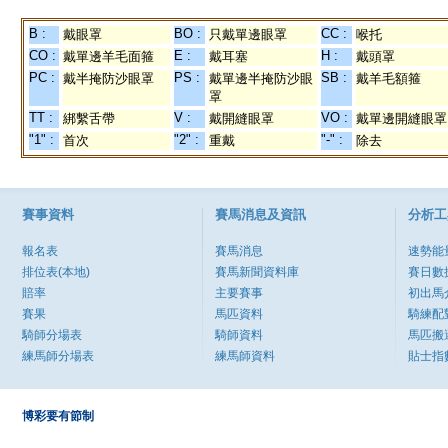
B :
BO :
CC :
戴眼罩
只戴單邊眼罩
喉托
CO :
E :
H :
戴單邊羊毛面箍
戴耳塞
戴頭罩
PC :
PS :
SB :
戴半掩防沙眼罩
戴單邊半掩防沙眼
戴羊毛額箍
罩
TT :
V :
VO :
綁繫舌帶
戴開縫眼罩
戴單邊開縫眼罩
"1" :
"2" :
"-" :
首次
重戴
除去
賽事資料
賽馬消息及資訊
分析工
報名表
賽馬消息
速勢能
排位表(本地)
賽馬新聞資料庫
賽日數
賠率
主要賽事
初出馬
賽果
馬匹資料
騎練配
騎師分場表
騎師資料
馬匹搬
練馬師分場表
練馬師資料
貼士指
博彩要有節制