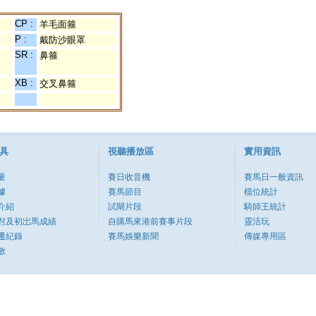
CP :
羊毛面箍
P :
戴防沙眼罩
SR :
鼻箍
XB :
交叉鼻箍
具
視聽播放區
實用資訊
量
賽日收音機
賽馬日一般資訊
據
賽馬節目
檔位統計
介紹
試閘片段
騎師王統計
對及初岀馬成績
自購馬來港前賽事片段
靈活玩
遷紀錄
賽馬娛樂新聞
傳媒專用區
數