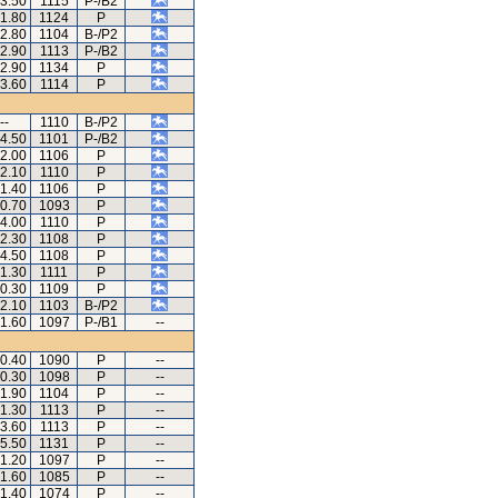
43.50
1115
P-/B2
51.80
1124
P
42.80
1104
B-/P2
42.90
1113
P-/B2
42.90
1134
P
43.60
1114
P
--
1110
B-/P2
24.50
1101
P-/B2
52.00
1106
P
42.10
1110
P
41.40
1106
P
40.70
1093
P
44.00
1110
P
42.30
1108
P
44.50
1108
P
41.30
1111
P
50.30
1109
P
42.10
1103
B-/P2
51.60
1097
P-/B1
--
40.40
1090
P
--
40.30
1098
P
--
51.90
1104
P
--
41.30
1113
P
--
43.60
1113
P
--
45.50
1131
P
--
41.20
1097
P
--
51.60
1085
P
--
41.40
1074
P
--