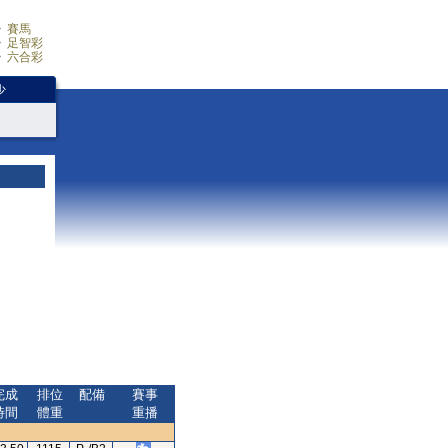
賽馬
足智彩
六合彩
少
完成
排位
配備
賽事
時間
體重
重播