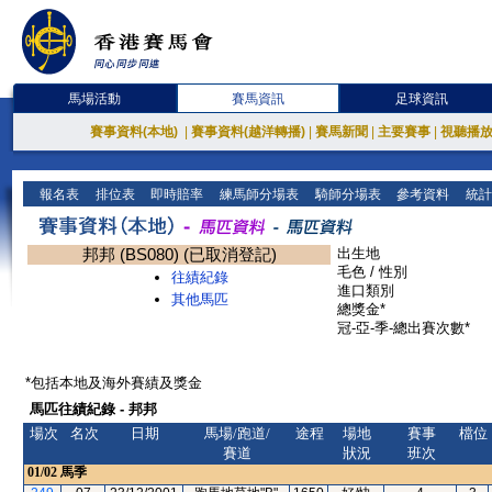
馬場活動
賽馬資訊
足球資訊
賽事資料(本地)
|
賽事資料(越洋轉播)
|
賽馬新聞
|
主要賽事
|
視聽播
報名表
排位表
即時賠率
練馬師分場表
騎師分場表
參考資料
統計
邦邦 (BS080) (已取消登記)
出生地
毛色 / 性別
往績紀錄
進口類別
其他馬匹
總獎金*
冠-亞-季-總出賽次數*
*包括本地及海外賽績及獎金
馬匹往績紀錄 - 邦邦
場次
名次
日期
馬場/跑道/
途程
場地
賽事
檔位
賽道
狀況
班次
01/02
馬季