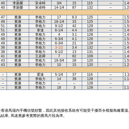
40
李新榮
宋卓時
3/4
15
115
--
1.
40
李新榮
宋卓時
14-1/4
87
132
--
1.
47
賓康
李格力
17
9.3
125
--
1.
49
賓康
李格力
18-1/4
33
125
--
1.
51
賓康
李格力
9-1/2
42
129
--
1.
51
賓康
韋達
6-1/4
4.4
130
--
1.
49
賓康
李格力
4
3.1
128
--
1.
49
賓康
李格力
6-3/4
4.1
126
--
1.
49
賓康
李格力
6-3/4
21
128
--
1.
36
賓康
李格力
3-1/2
3.4
132
--
1.
38
賓康
李格力
6-1/2
13
131
--
1.
41
賓康
王若舜
7
82
109
--
1.
43
賓康
李格力
19-3/4
28
120
--
1.
43
賓康
李格力
10
15
120
--
1.
--
賓康
霍達
5-1/4
37
116
--
1.
--
賓康
李格力
14
39
128
--
1.
--
賓康
李格力
--
--
128
--
--
賓康
李格力
18
3
128
--
1.
於香港馬場內手機信號頻繁，因此其他接收系統有可能受干擾而令模擬鳥瞰重溫
結果, 馬迷應參考實際的賽馬片段為準。