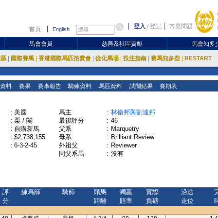
登入
/
登記
常見問題
首頁
English
馬會會員
慈善及社區貢獻
馬會知多
放區
|
國際賽馬
|
香港國際馬匹拍賣會
|
從化馬場
|
投注指南
|
賽馬知多些
|
RESTART
資料
賽果
賽事報告
騎練資料
馬匹資料
試閘結果
賽期表
:
美國
馬主
:
林衞邦與劉達邦
:
栗 / 閹
最後評分
:
46
:
自購新馬
父系
:
Marquetry
:
$2,738,155
母系
:
Brilliant Review
:
6-3-2-45
外祖父
:
Reviewer
同父系馬
:
沒有
評
練馬師
騎師
頭馬
獨贏
實際
沿途
分
距離
賠率
負磅
走位