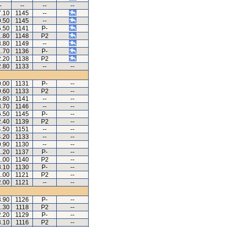
-
--
--
--
7.10
1145
--
0.50
1145
--
5.50
1141
P-
1.80
1148
P2
8.80
1149
--
1.70
1136
P-
2.20
1138
P2
2.80
1133
--
--
0.00
1131
P-
--
0.60
1133
P2
--
5.80
1141
--
--
3.70
1146
--
--
6.50
1145
P-
--
2.40
1139
P2
--
4.50
1151
--
--
4.20
1133
--
--
0.90
1130
--
--
1.20
1137
P-
--
1.00
1140
P2
--
8.10
1130
P-
--
1.00
1121
P2
--
2.00
1121
--
--
3.90
1126
P-
--
1.30
1118
P2
--
2.20
1129
P-
--
3.10
1116
P2
--