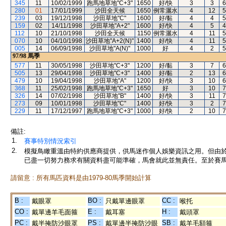
345
11
10/02/1999
跑馬地草地"C+3"
1650
好/快
3
3
6
280
01
17/01/1999
沙田全天候
1650
例常灑水
4
12
5
239
03
19/12/1998
沙田草地"C"
1600
好/黏
4
4
5
159
02
14/11/1998
沙田草地"A+2"
1600
好/快
4
5
4
112
10
21/10/1998
沙田全天候
1150
例常灑水
4
11
5
070
10
04/10/1998
沙田草地"A+2(N)"
1400
好/快
4
11
5
005
14
06/09/1998
沙田草地"A(N)"
1000
好
4
2
5
97/98
馬季
577
11
30/05/1998
沙田草地"C+3"
1200
好/黏
3
7
6
505
13
29/04/1998
沙田草地"C+3"
1400
好/黏
2
13
6
479
10
19/04/1998
沙田草地"A"
1200
好/快
3
10
6
368
11
25/02/1998
跑馬地草地"C+3"
1650
好
3
10
7
326
14
07/02/1998
沙田草地"B"
1400
好/快
3
11
7
273
09
10/01/1998
沙田草地"C"
1400
好/快
3
2
7
229
11
17/12/1997
跑馬地草地"C+3"
1000
好/快
2
10
7
備註:
1.
賽事特別情況索引
2.
模擬鳥瞰重溫由特約供應商提供，供馬迷作個人娛樂資訊之用。但由
已盡一切努力務求有關資料盡可能準確，馬會就此並無責任。至於賽馬
請留意 : 所有馬匹資料是由1979-80馬季開始計算
B :
BO :
CC :
戴眼罩
只戴單邊眼罩
喉托
CO :
E :
H :
戴單邊羊毛面箍
戴耳塞
戴頭罩
PC :
PS :
SB :
戴半掩防沙眼罩
戴單邊半掩防沙眼
戴羊毛額箍