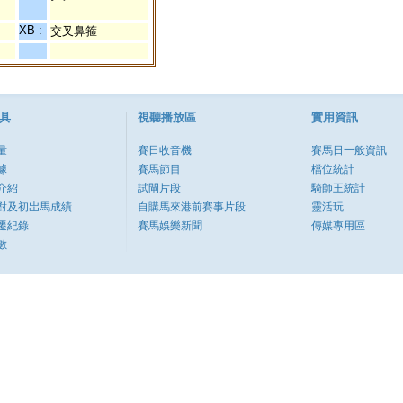
XB :
交叉鼻箍
具
視聽播放區
實用資訊
量
賽日收音機
賽馬日一般資訊
據
賽馬節目
檔位統計
介紹
試閘片段
騎師王統計
對及初岀馬成績
自購馬來港前賽事片段
靈活玩
遷紀錄
賽馬娛樂新聞
傳媒專用區
數