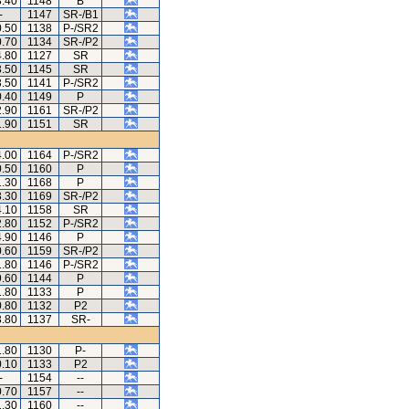
3.40
1148
B
-
1147
SR-/B1
0.50
1138
P-/SR2
0.70
1134
SR-/P2
4.80
1127
SR
3.50
1145
SR
3.50
1141
P-/SR2
0.40
1149
P
2.90
1161
SR-/P2
1.90
1151
SR
4.00
1164
P-/SR2
0.50
1160
P
1.30
1168
P
3.30
1169
SR-/P2
4.10
1158
SR
2.80
1152
P-/SR2
4.90
1146
P
0.60
1159
SR-/P2
1.80
1146
P-/SR2
9.60
1144
P
1.80
1133
P
0.80
1132
P2
3.80
1137
SR-
1.80
1130
P-
0.10
1133
P2
-
1154
--
0.70
1157
--
1.30
1160
--