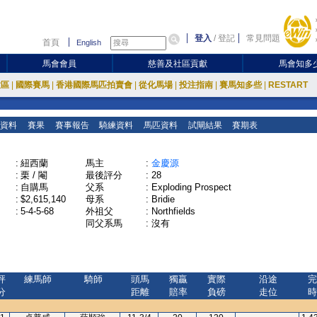
登入
/
登記
常見問題
首頁
English
馬會會員
慈善及社區貢獻
馬會知多
放區
|
國際賽馬
|
香港國際馬匹拍賣會
|
從化馬場
|
投注指南
|
賽馬知多些
|
RESTART
資料
賽果
賽事報告
騎練資料
馬匹資料
試閘結果
賽期表
:
紐西蘭
馬主
:
金慶源
:
栗 / 閹
最後評分
:
28
:
自購馬
父系
:
Exploding Prospect
:
$2,615,140
母系
:
Bridie
:
5-4-5-68
外祖父
:
Northfields
同父系馬
:
沒有
評
練馬師
騎師
頭馬
獨贏
實際
沿途
完
分
距離
賠率
負磅
走位
時