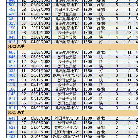
640
12
28/05/2003
跑馬地草地"A"
1650
好/快
5
7
3
500
12
02/04/2003
跑馬地草地"B"
1800
好/黏
5
5
3
455
08
15/03/2003
沙田草地"C+3"
1800
好/快
5
1
3
428
11
01/03/2003
沙田全天候
1800
快
4
1
3
381
11
12/02/2003
跑馬地草地"A"
1650
好/快
5
3
3
325
07
15/01/2003
跑馬地草地"B"
1650
好/快
4
4
4
190
10
20/11/2002
跑馬地草地"B"
1800
好/快
4
11
4
104
08
16/10/2002
沙田全天候
1800
快
4
13
4
049
14
22/09/2002
沙田全天候
1650
快
4
14
4
013
08
04/09/2002
跑馬地草地"A"
1650
好
4
8
4
01/02
馬季
661
01
12/06/2002
跑馬地草地"A"
1650
黏/軟
4
11
4
646
05
05/06/2002
沙田全天候
1800
快
4
3
4
618
12
25/05/2002
沙田全天候
1800
快
4
5
5
452
12
20/03/2002
沙田全天候
1650
快
3
3
5
338
11
30/01/2002
跑馬地草地"B"
1650
好
3
8
5
308
12
16/01/2002
跑馬地草地"C+3"
2200
好
3
11
5
260
09
26/12/2001
沙田全天候
2000
快
3
11
5
219
09
05/12/2001
沙田全天候
1800
快
3
8
6
186
09
21/11/2001
跑馬地草地"B"
1800
好/快
3
2
6
142
02
03/11/2001
沙田全天候
1800
好
3
10
5
079
06
07/10/2001
沙田全天候
1650
快
3
6
6
038
06
15/09/2001
沙田全天候
1650
快
3
1
6
014
09
05/09/2001
跑馬地草地"A"
1650
黏
3
6
6
00/01
馬季
649
09
09/06/2001
沙田草地"C+3"
1800
黏/軟
2
4
6
611
07
26/05/2001
沙田全天候
1650
快
2
9
7
528
12
18/04/2001
跑馬地草地"C"
1800
好/黏
2
9
7
488
14
31/03/2001
沙田草地"B+2"
1800
好/快
2
10
7
463
10
21/03/2001
跑馬地草地"C+3"
1800
好/快
2
9
7