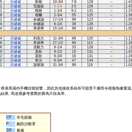
5
呂健威
靳能
10-3/4
7.8
128
--
1.4
1
呂健威
范義龍
5-1/4
3.5
126
--
1.4
1
呂健威
曉斯
1-1/4
9.2
131
--
1.3
9
呂健威
都爾
2-3/4
55
125
--
1.3
2
呂健威
余健誠
17-1/4
99
123
--
1.0
4
呂健威
余健誠
6-1/4
38
128
--
1.2
4
呂健威
李易學
15-1/4
99
130
--
1.0
4
呂健威
列高力
11-3/4
99
125
--
1.1
6
呂健威
李易學
27-1/2
99
113
--
1.2
8
呂健威
冼毅力
8-1/4
33
128
--
1.1
0
呂健威
莫狄
9-1/2
15
131
--
1.4
2
呂健威
莫狄
6-3/4
16
131
--
1.2
2
呂健威
韋法
6-3/4
47
134
--
1.2
2
呂健威
謝展鵠
31-3/4
99
118
--
1.0
於香港馬場內手機信號頻繁，因此其他接收系統有可能受干擾而令模擬鳥瞰重溫
結果, 馬迷應參考實際的賽馬片段為準。
CP :
羊毛面箍
P :
戴防沙眼罩
SR :
鼻箍