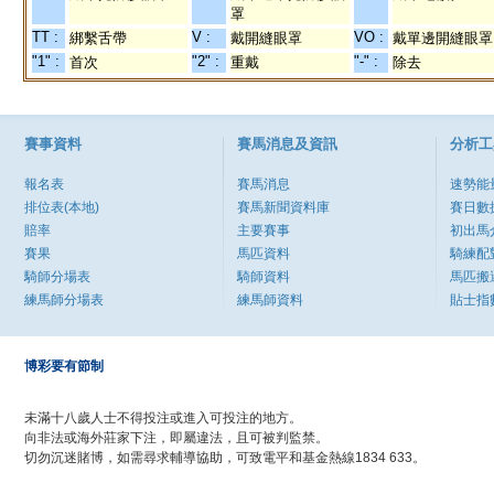
罩
TT :
V :
VO :
綁繫舌帶
戴開縫眼罩
戴單邊開縫眼罩
"1" :
"2" :
"-" :
首次
重戴
除去
賽事資料
賽馬消息及資訊
分析工
報名表
賽馬消息
速勢能
排位表(本地)
賽馬新聞資料庫
賽日數
賠率
主要賽事
初出馬
賽果
馬匹資料
騎練配
騎師分場表
騎師資料
馬匹搬
練馬師分場表
練馬師資料
貼士指
博彩要有節制
未滿十八歲人士不得投注或進入可投注的地方。
向非法或海外莊家下注，即屬違法，且可被判監禁。
切勿沉迷賭博，如需尋求輔導協助，可致電平和基金熱線1834 633。