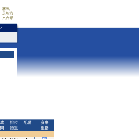
賽馬
足智彩
六合彩
少
成
排位
配備
賽事
間
體重
重播