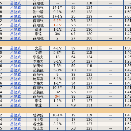
5
呂健威
薛順強
--
--
118
--
-
6
呂健威
薛順強
14-1/4
99
124
--
1.3
8
呂健威
謝中瀚
9-1/4
63
128
--
1.5
8
呂健威
薛順強
17-1/2
25
129
--
2.0
2
呂健威
薛順強
6-1/4
9.3
124
--
1.5
2
呂健威
薛順強
1-1/2
6.6
123
--
1.4
1
呂健威
韋達
1-1/2
7.1
130
--
1.5
9
呂健威
韋達
3/4
4.1
130
--
1.4
9
呂健威
薛順強
2
27
108
--
1.4
8
呂健威
文羅
4-1/2
39
121
--
1.5
0
呂健威
文羅
5-3/4
11
118
--
1.4
2
呂健威
李格力
18
64
124
--
1.2
4
呂健威
李格力
3-1/2
54
127
--
1.2
6
呂健威
梁明偉
7-3/4
59
119
--
1.3
7
呂健威
范義龍
5-3/4
8.8
128
--
1.4
7
呂健威
薛順強
9
38
122
--
1.2
7
呂健威
鮑華富
5-1/4
17
128
--
1.2
6
呂健威
李格力
1-1/4
34
127
--
1.4
7
呂健威
薛順強
10-3/4
21
123
--
1.5
4
呂健威
范義龍
1/2
5.6
126
--
1.4
6
呂健威
薛順強
3/4
38
129
--
1.4
4
呂健威
韋達
1-1/4
12
127
--
1.4
4
呂健威
韋達
7
4.9
131
--
1.4
2
呂健威
曾錦銓
10-1/4
19
119
--
1.4
4
呂健威
谷士梨
9
17
126
--
1.4
4
呂健威
谷士梨
3-1/4
22
127
--
1.5
5
呂健威
谷士梨
7
5.8
123
--
1.4