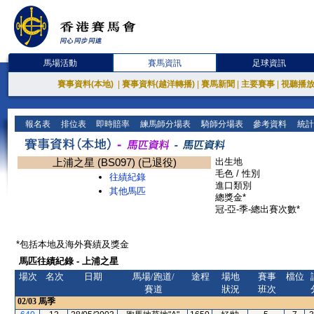
馬場活動
賽馬資訊
足球資訊
賽事資料(本地)
|
賽事資料(越洋轉播)
|
賽馬新聞
|
主要賽事
|
視聽播
報名表
排位表
即時賠率
練馬師分場表
騎師分場表
參考資料
統計
上浦之星 (BS097) (已退役)
出生地
毛色 / 性別
往績紀錄
進口類別
其他馬匹
總獎金*
冠-亞-季-總出賽次數*
*包括本地及海外賽績及獎金
馬匹往績紀錄 - 上浦之星
場次
名次
日期
馬場/跑道/
途程
場地
賽事
檔位
賽道
狀況
班次
02/03
馬季