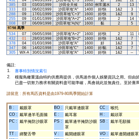
432
04
24/03/1999
沙田草地"C+3"
1600
好
1&2
12
385
03
03/03/1999
沙田全天候
1650
例常灑水
2
13
333
03
06/02/1999
沙田草地"A"
1400
好/快
1&2
3
288
09
17/01/1999
沙田草地"C+3"
1600
好/快
1&2
9
255
09
01/01/1999
沙田草地"A+2"
1400
好/快
2
14
008
07
06/09/1998
沙田草地"A(N)"
1600
黏
2
5
97/98
馬季
534
07
09/05/1998
沙田草地"A+2"
1600
好/快
2
11
432
01
28/03/1998
沙田草地"B+2"
1600
好/快
1&2
7
378
04
01/03/1998
沙田草地"A"
1600
好
1&2
3
347
06
14/02/1998
沙田草地"C"
1400
好/黏
1&2
7
305
WX-A
30/01/1998
沙田草地"A"
1400
好/快
1&2
--
備註:
1.
賽事特別情況索引
2.
模擬鳥瞰重溫由特約供應商提供，供馬迷作個人娛樂資訊之用。但由
已盡一切努力務求有關資料盡可能準確，馬會就此並無責任。至於賽馬
請留意 : 所有馬匹資料是由1979-80馬季開始計算
B :
BO :
CC :
戴眼罩
只戴單邊眼罩
喉托
CO :
E :
H :
戴單邊羊毛面箍
戴耳塞
戴頭罩
PC :
PS :
SB :
戴半掩防沙眼罩
戴單邊半掩防沙眼
戴羊毛額箍
罩
TT :
V :
VO :
綁繫舌帶
戴開縫眼罩
戴單邊開縫眼罩