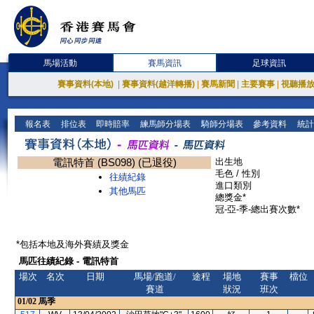
馬場活動
賽馬資訊
足球資訊
賽事資料(本地)
|
賽事資料(越洋轉播)
|
賽馬新聞
|
主要賽事
|
視聽播
報名表
排位表
即時賠率
練馬師分場表
騎師分場表
參考資料
統計
電訊特首 (BS098) (已退役)
出生地
毛色 / 性別
往績紀錄
進口類別
其他馬匹
總獎金*
冠-亞-季-總出賽次數*
*包括本地及海外賽績及獎金
馬匹往績紀錄 - 電訊特首
場次
名次
日期
馬場/跑道/
途程
場地
賽事
檔位
賽道
狀況
班次
01/02
馬季