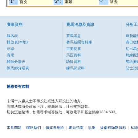
"1" :
"2" :
"-" :
首次
重戴
除去
賽事資料
賽馬消息及資訊
分析工
報名表
賽馬消息
速勢能
排位表(本地)
賽馬新聞資料庫
賽日數
賠率
主要賽事
初出馬
賽果
馬匹資料
騎練配
騎師分場表
騎師資料
馬匹搬
練馬師分場表
練馬師資料
貼士指
博彩要有節制
未滿十八歲人士不得投注或進入可投注的地方。
向非法或海外莊家下注，即屬違法，且可被判監禁。
切勿沉迷賭博，如需尋求輔導協助，可致電平和基金熱線1834 633。
常見問題
|
聯絡我們
|
傳媒專用區
|
網頁指南
|
規例
|
提倡有節制博彩
|
私隱