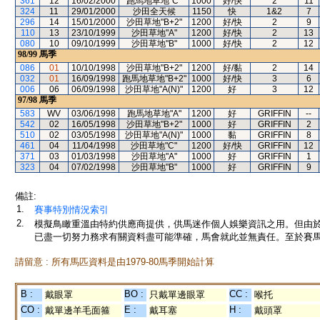
361
12
16/02/2000
跑馬地草地"C"
1000
好/快
2
11
324
11
29/01/2000
沙田全天候
1150
快
1&2
7
296
14
15/01/2000
沙田草地"B+2"
1200
好/快
2
9
110
13
23/10/1999
沙田草地"A"
1200
好/快
2
13
080
10
09/10/1999
沙田草地"B"
1000
好/快
2
12
98/99
馬季
086
01
10/10/1998
沙田草地"B+2"
1200
好/黏
2
14
032
01
16/09/1998
跑馬地草地"B+2"
1000
好/快
3
6
006
06
06/09/1998
沙田草地"A(N)"
1200
好
3
12
97/98
馬季
583
WV
03/06/1998
跑馬地草地"A"
1200
好
GRIFFIN
--
542
02
16/05/1998
沙田草地"B+2"
1000
好
GRIFFIN
2
510
02
03/05/1998
沙田草地"A(N)"
1000
黏
GRIFFIN
8
461
04
11/04/1998
沙田草地"C"
1200
好/快
GRIFFIN
12
371
03
01/03/1998
沙田草地"A"
1000
好
GRIFFIN
1
323
04
07/02/1998
沙田草地"B"
1000
好
GRIFFIN
9
備註:
1.
賽事特別情況索引
2.
模擬鳥瞰重溫由特約供應商提供，供馬迷作個人娛樂資訊之用。但由
已盡一切努力務求有關資料盡可能準確，馬會就此並無責任。至於賽馬
請留意 : 所有馬匹資料是由1979-80馬季開始計算
B :
BO :
CC :
戴眼罩
只戴單邊眼罩
喉托
CO :
E :
H :
戴單邊羊毛面箍
戴耳塞
戴頭罩