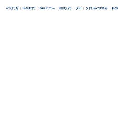
常見問題
|
聯絡我們
|
傳媒專用區
|
網頁指南
|
規例
|
提倡有節制博彩
|
私隱