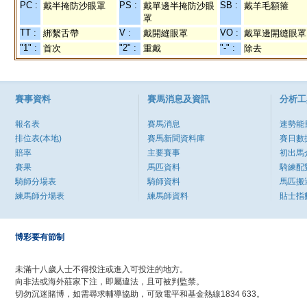
PC :
PS :
SB :
戴半掩防沙眼罩
戴單邊半掩防沙眼
戴羊毛額箍
罩
TT :
V :
VO :
綁繫舌帶
戴開縫眼罩
戴單邊開縫眼罩
"1" :
"2" :
"-" :
首次
重戴
除去
賽事資料
賽馬消息及資訊
分析工
報名表
賽馬消息
速勢能
排位表(本地)
賽馬新聞資料庫
賽日數
賠率
主要賽事
初出馬
賽果
馬匹資料
騎練配
騎師分場表
騎師資料
馬匹搬
練馬師分場表
練馬師資料
貼士指
博彩要有節制
未滿十八歲人士不得投注或進入可投注的地方。
向非法或海外莊家下注，即屬違法，且可被判監禁。
切勿沉迷賭博，如需尋求輔導協助，可致電平和基金熱線1834 633。