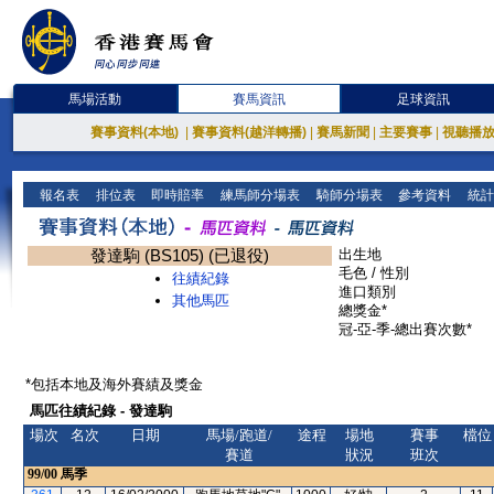
馬場活動
賽馬資訊
足球資訊
賽事資料(本地)
|
賽事資料(越洋轉播)
|
賽馬新聞
|
主要賽事
|
視聽播
報名表
排位表
即時賠率
練馬師分場表
騎師分場表
參考資料
統計
發達駒 (BS105) (已退役)
出生地
毛色 / 性別
往績紀錄
進口類別
其他馬匹
總獎金*
冠-亞-季-總出賽次數*
*包括本地及海外賽績及獎金
馬匹往績紀錄 - 發達駒
場次
名次
日期
馬場/跑道/
途程
場地
賽事
檔位
賽道
狀況
班次
99/00
馬季