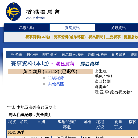
馬場活動
賽馬資訊
足球資訊
賽事資料(本地)
|
賽事資料(越洋轉播)
|
賽馬新聞
|
主要賽事
|
視聽播
報名表
排位表
即時賠率
練馬師分場表
騎師分場表
參考資料
統計
黃金歲月 (BS112) (已退役)
出生地
毛色 / 性別
往績紀錄
進口類別
其他馬匹
總獎金*
冠-亞-季-總出賽次數*
*包括本地及海外賽績及獎金
馬匹往績紀錄 - 黃金歲月
場次
名次
日期
馬場/跑道/
途程
場地
賽事
檔位
賽道
狀況
班次
00/01
馬季