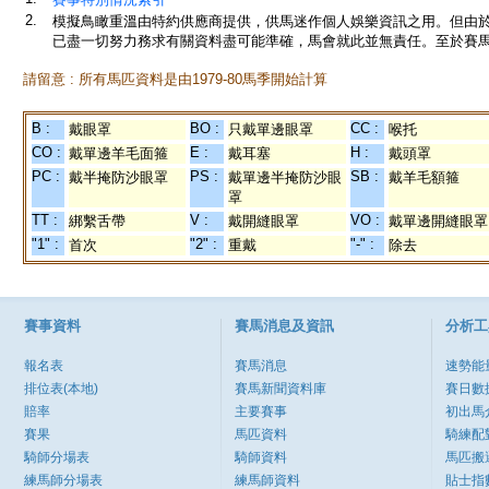
2.
模擬鳥瞰重溫由特約供應商提供，供馬迷作個人娛樂資訊之用。但由
已盡一切努力務求有關資料盡可能準確，馬會就此並無責任。至於賽馬
請留意 : 所有馬匹資料是由1979-80馬季開始計算
B :
BO :
CC :
戴眼罩
只戴單邊眼罩
喉托
CO :
E :
H :
戴單邊羊毛面箍
戴耳塞
戴頭罩
PC :
PS :
SB :
戴半掩防沙眼罩
戴單邊半掩防沙眼
戴羊毛額箍
罩
TT :
V :
VO :
綁繫舌帶
戴開縫眼罩
戴單邊開縫眼罩
"1" :
"2" :
"-" :
首次
重戴
除去
賽事資料
賽馬消息及資訊
分析工
報名表
賽馬消息
速勢能
排位表(本地)
賽馬新聞資料庫
賽日數
賠率
主要賽事
初出馬
賽果
馬匹資料
騎練配
騎師分場表
騎師資料
馬匹搬
練馬師分場表
練馬師資料
貼士指