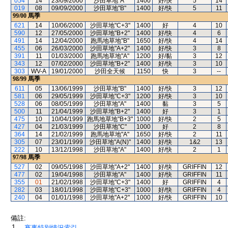
054
14
23/09/2000
沙田草地"A"
1400
好/快
5
14
019
08
09/09/2000
沙田草地"B"
1400
好/快
5
11
99/00
馬季
621
14
10/06/2000
沙田草地"C+3"
1400
好
4
10
590
12
27/05/2000
沙田草地"B+2"
1400
好/快
4
6
491
14
12/04/2000
跑馬地草地"B"
1650
好/快
4
14
455
06
26/03/2000
沙田草地"A+2"
1400
好/快
3
8
391
11
01/03/2000
跑馬地草地"A"
1200
好/黏
3
12
343
12
07/02/2000
沙田草地"B+2"
1400
好/快
3
10
303
WV-A
19/01/2000
沙田全天候
1150
快
3
--
98/99
馬季
611
05
13/06/1999
沙田草地"B"
1400
好/快
3
12
581
06
29/05/1999
沙田草地"C+3"
1200
好/快
3
10
528
06
08/05/1999
沙田草地"A"
1400
黏
3
5
500
11
21/04/1999
沙田草地"B+2"
1400
好
3
1
475
10
10/04/1999
跑馬地草地"B+3"
1000
好/快
2
5
427
04
21/03/1999
沙田草地"C"
1000
好
2
8
364
14
21/02/1999
跑馬地草地"A"
1650
好/快
2
11
305
07
23/01/1999
沙田草地"A(N)"
1400
好/快
1&2
13
222
10
13/12/1998
沙田草地"A"
1400
好/快
2
1
97/98
馬季
527
02
09/05/1998
沙田草地"A+2"
1400
好/快
GRIFFIN
12
477
02
19/04/1998
沙田草地"A"
1400
好/快
GRIFFIN
11
355
01
21/02/1998
沙田草地"C+3"
1400
好
GRIFFIN
4
282
03
18/01/1998
沙田草地"C+3"
1000
好/快
GRIFFIN
4
240
04
01/01/1998
沙田草地"A+2"
1000
好/快
GRIFFIN
10
備註:
1.
賽事特別情況索引