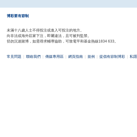
博彩要有節制
未滿十八歲人士不得投注或進入可投注的地方。
向非法或海外莊家下注，即屬違法，且可被判監禁。
切勿沉迷賭博，如需尋求輔導協助，可致電平和基金熱線1834 633。
常見問題
|
聯絡我們
|
傳媒專用區
|
網頁指南
|
規例
|
提倡有節制博彩
|
私隱