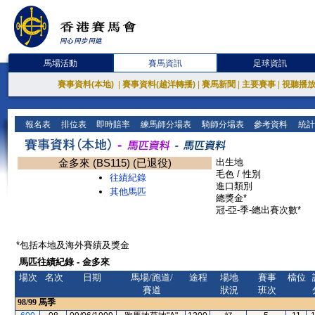
馬場活動
賽馬資訊
足球資訊
賽事資料(本地)
|
賽事資料(越洋轉播)
|
賽馬新聞
|
主要賽事
|
視聽播
報名表
排位表
即時賠率
練馬師分場表
騎師分場表
參考資料
統計
金多來 (BS115) (已退役)
出生地
毛色 / 性別
往績紀錄
進口類別
其他馬匹
總獎金*
冠-亞-季-總出賽次數*
*包括本地及海外賽績及獎金
馬匹往績紀錄 - 金多來
場次
名次
日期
馬場/跑道/
途程
場地
賽事
檔位
賽道
狀況
班次
98/99
馬季