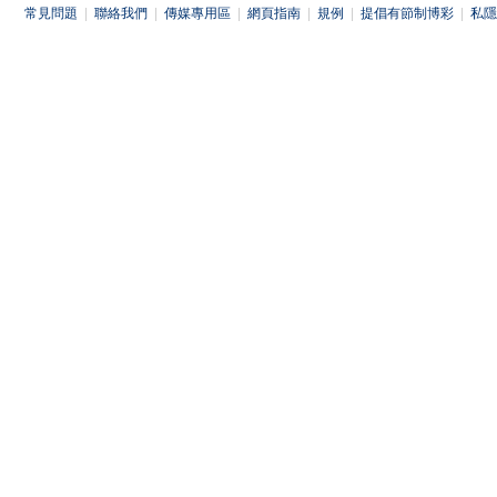
常見問題
|
聯絡我們
|
傳媒專用區
|
網頁指南
|
規例
|
提倡有節制博彩
|
私隱