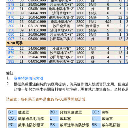
600
08
09/06/1999
跑馬地草地"A"
1200
好
5
11
578
13
29/05/1999
沙田草地"C+3"
1600
好/快
6
6
518
11
05/05/1999
跑馬地草地"B+2"
1200
好
5
6
502
09
24/04/1999
沙田草地"B"
1800
好/快
6
7
470
10
10/04/1999
跑馬地草地"B+3"
1800
好/快
5
12
261
13
06/01/1999
跑馬地草地"A"
2200
好/快
4&5
1
200
11
02/12/1998
沙田全天候
1650
例常灑水
5
2
158
09
14/11/1998
沙田草地"A+2"
1200
好/快
5
10
050
12
26/09/1998
沙田草地"C+3"
1800
好/快
5
1
007
14
06/09/1998
沙田草地"A(N)"
1600
好
5
12
97/98
馬季
611
12
14/06/1998
沙田草地"B"
1400
好/快
4
4
579
14
30/05/1998
沙田草地"C+3"
1800
黏
4
12
495
11
25/04/1998
沙田草地"B(N)"
1600
好
4
1
382
11
04/03/1998
跑馬地草地"A+2"
1200
好
4
9
備註:
1.
賽事特別情況索引
2.
模擬鳥瞰重溫由特約供應商提供，供馬迷作個人娛樂資訊之用。但由
已盡一切努力務求有關資料盡可能準確，馬會就此並無責任。至於賽馬
請留意 : 所有馬匹資料是由1979-80馬季開始計算
B :
BO :
CC :
戴眼罩
只戴單邊眼罩
喉托
CO :
E :
H :
戴單邊羊毛面箍
戴耳塞
戴頭罩
PC :
PS :
SB :
戴半掩防沙眼罩
戴單邊半掩防沙眼
戴羊毛額箍