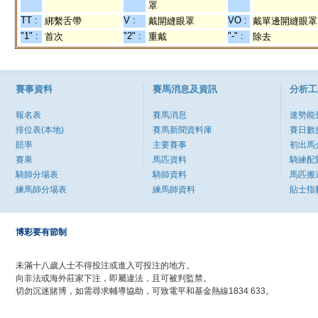
罩
TT :
V :
VO :
綁繫舌帶
戴開縫眼罩
戴單邊開縫眼罩
"1" :
"2" :
"-" :
首次
重戴
除去
賽事資料
賽馬消息及資訊
分析工
報名表
賽馬消息
速勢能
排位表(本地)
賽馬新聞資料庫
賽日數
賠率
主要賽事
初出馬
賽果
馬匹資料
騎練配
騎師分場表
騎師資料
馬匹搬
練馬師分場表
練馬師資料
貼士指
博彩要有節制
未滿十八歲人士不得投注或進入可投注的地方。
向非法或海外莊家下注，即屬違法，且可被判監禁。
切勿沉迷賭博，如需尋求輔導協助，可致電平和基金熱線1834 633。