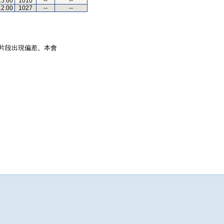
25.60
1010
--
--
12.00
1027
--
--
片段出現偏差。本會