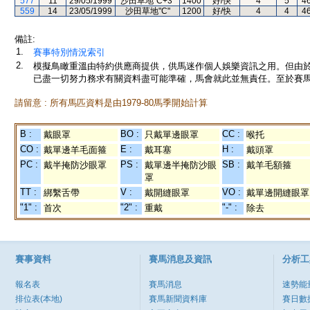
577
11
29/05/1999
沙田草地"C+3"
1400
好/快
4
5
4
559
14
23/05/1999
沙田草地"C"
1200
好/快
4
4
4
備註:
1.
賽事特別情況索引
2.
模擬鳥瞰重溫由特約供應商提供，供馬迷作個人娛樂資訊之用。但由
已盡一切努力務求有關資料盡可能準確，馬會就此並無責任。至於賽馬
請留意 : 所有馬匹資料是由1979-80馬季開始計算
B :
BO :
CC :
戴眼罩
只戴單邊眼罩
喉托
CO :
E :
H :
戴單邊羊毛面箍
戴耳塞
戴頭罩
PC :
PS :
SB :
戴半掩防沙眼罩
戴單邊半掩防沙眼
戴羊毛額箍
罩
TT :
V :
VO :
綁繫舌帶
戴開縫眼罩
戴單邊開縫眼罩
"1" :
"2" :
"-" :
首次
重戴
除去
賽事資料
賽馬消息及資訊
分析工
報名表
賽馬消息
速勢能
排位表(本地)
賽馬新聞資料庫
賽日數