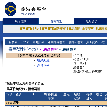
馬場活動
賽馬資訊
足球資訊
賽事資料(本地)
|
賽事資料(越洋轉播)
|
賽馬新聞
|
主要賽事
|
視聽播
報名表
排位表
即時賠率
練馬師分場表
騎師分場表
參考資料
統計
輕輕再勝 (BS147) (已退役)
出生地
毛色 / 性別
往績紀錄
進口類別
其他馬匹
總獎金*
冠-亞-季-總出賽次數*
*包括本地及海外賽績及獎金
馬匹往績紀錄 - 輕輕再勝
場次
名次
日期
馬場/跑道/
途程
場地
賽事
檔位
賽道
狀況
班次
98/99
馬季