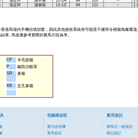
6
張定邦
謝中瀚
12-1/4
99
110
--
1.
6
張定邦
謝展鵠
13-1/2
99
122
--
1.
於香港馬場內手機信號頻繁，因此其他接收系統有可能受干擾而令模擬鳥瞰重溫
結果, 馬迷應參考實際的賽馬片段為準。
CP :
羊毛面箍
P :
戴防沙眼罩
SR :
鼻箍
XB :
交叉鼻箍
具
視聽播放區
實用資訊
量
賽日收音機
賽馬日一般資訊
據
賽馬節目
檔位統計