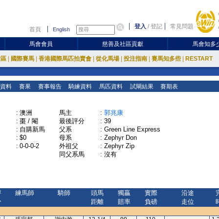
登入
/
登記
常見問題
首頁
English
馬會會員
慈善及社區貢獻
馬會知多
放區
|
國際賽馬
|
香港國際馬匹拍賣會
|
從化馬場
|
投注指南
|
賽馬知多些
|
RESTART
資料
賽果
賽事報告
騎練資料
馬匹資料
試閘結果
賽期表
:
澳洲
馬主
:
郭兆康
:
棗 / 閹
最後評分
:
39
:
自購新馬
父系
:
Green Line Express
:
$0
母系
:
Zephyr Don
:
0-0-0-2
外祖父
:
Zephyr Zip
同父系馬
:
沒有
評
練馬師
騎師
頭馬
獨贏
實際
沿途
分
距離
賠率
負磅
走位