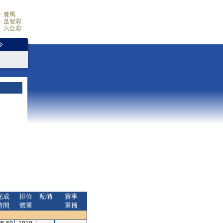
賽馬
足智彩
六合彩
少
完成
排位
配備
賽事
時間
體重
重播