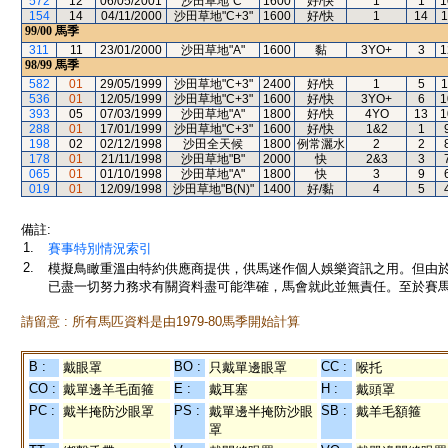
572
12
06/05/2001
沙田草地"C"
1600
好/快
1
1
1
154
14
04/11/2000
沙田草地"C+3"
1600
好/快
1
14
1
99/00
馬季
311
11
23/01/2000
沙田草地"A"
1600
黏
3YO+
3
1
98/99
馬季
582
01
29/05/1999
沙田草地"C+3"
2400
好/快
1
5
1
536
01
12/05/1999
沙田草地"C+3"
1600
好/快
3YO+
6
1
393
05
07/03/1999
沙田草地"A"
1800
好/快
4YO
13
1
288
01
17/01/1999
沙田草地"C+3"
1600
好/快
1&2
1
198
02
02/12/1998
沙田全天候
1800
例常灑水
2
2
178
01
21/11/1998
沙田草地"B"
2000
快
2&3
3
065
01
01/10/1998
沙田草地"A"
1800
快
3
9
019
01
12/09/1998
沙田草地"B(N)"
1400
好/黏
4
5
備註:
1.
賽事特別情況索引
2.
模擬鳥瞰重溫由特約供應商提供，供馬迷作個人娛樂資訊之用。但由
已盡一切努力務求有關資料盡可能準確，馬會就此並無責任。至於賽馬
請留意 : 所有馬匹資料是由1979-80馬季開始計算
B :
BO :
CC :
戴眼罩
只戴單邊眼罩
喉托
CO :
E :
H :
戴單邊羊毛面箍
戴耳塞
戴頭罩
PC :
PS :
SB :
戴半掩防沙眼罩
戴單邊半掩防沙眼
戴羊毛額箍
罩