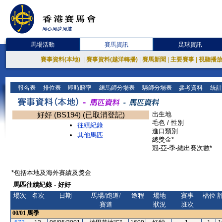
馬場活動
賽馬資訊
足球資訊
賽事資料(本地)
|
賽事資料(越洋轉播)
|
賽馬新聞
|
主要賽事
|
視聽播
報名表
排位表
即時賠率
練馬師分場表
騎師分場表
參考資料
統計
好好 (BS194) (已取消登記)
出生地
毛色 / 性別
往績紀錄
進口類別
其他馬匹
總獎金*
冠-亞-季-總出賽次數*
*包括本地及海外賽績及獎金
馬匹往績紀錄 - 好好
場次
名次
日期
馬場/跑道/
途程
場地
賽事
檔位
賽道
狀況
班次
00/01
馬季