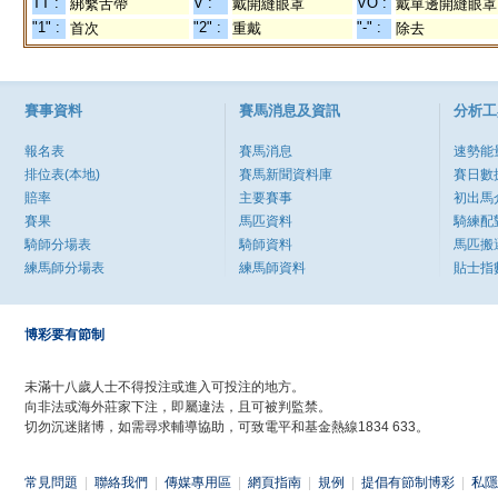
TT :
V :
VO :
綁繫舌帶
戴開縫眼罩
戴單邊開縫眼罩
"1" :
"2" :
"-" :
首次
重戴
除去
賽事資料
賽馬消息及資訊
分析工
報名表
賽馬消息
速勢能
排位表(本地)
賽馬新聞資料庫
賽日數
賠率
主要賽事
初出馬
賽果
馬匹資料
騎練配
騎師分場表
騎師資料
馬匹搬
練馬師分場表
練馬師資料
貼士指
博彩要有節制
未滿十八歲人士不得投注或進入可投注的地方。
向非法或海外莊家下注，即屬違法，且可被判監禁。
切勿沉迷賭博，如需尋求輔導協助，可致電平和基金熱線1834 633。
常見問題
|
聯絡我們
|
傳媒專用區
|
網頁指南
|
規例
|
提倡有節制博彩
|
私隱