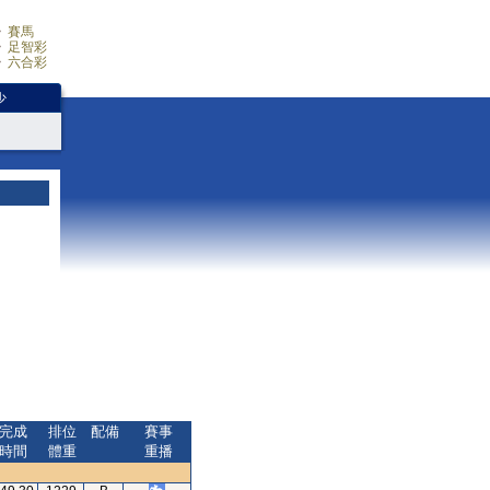
賽馬
足智彩
六合彩
少
完成
排位
配備
賽事
時間
體重
重播