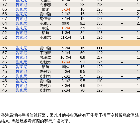
77
告東尼
高雅志
4-1/4
20
132
--
2
77
告東尼
高雅志
8
23
118
--
1
66
告東尼
韋達
3-1/4
16
126
--
1
66
告東尼
謝中瀚
2-1/2
15
130
--
2
67
告東尼
馬佳善
3-1/4
12
123
--
2
64
告東尼
高雅志
頭位
9.1
136
--
2
54
告東尼
韋達
1-3/4
3.9
131
--
1
52
告東尼
都爾
1-3/4
34
128
--
1
52
告東尼
高雅志
11-1/4
31
126
--
1
56
告東尼
謝中瀚
5-3/4
16
111
--
1
57
告東尼
丁冠豪
9-1/4
50
120
--
1
57
告東尼
賴維銘
16-3/4
6.9
117
--
1
46
告東尼
冼毅力
1-1/4
5.1
124
--
1
43
告東尼
都爾
頸位
15
120
--
1
45
告東尼
冼毅力
5-3/4
9.5
125
--
1
46
告東尼
冼毅力
3-1/2
5.7
125
--
1
46
告東尼
謝中瀚
3-1/2
9.5
110
--
1
47
告東尼
冼毅力
3-3/4
4.6
124
--
1
46
告東尼
冼毅力
2-1/4
70
120
--
1
於香港馬場內手機信號頻繁，因此其他接收系統有可能受干擾而令模擬鳥瞰重溫
結果, 馬迷應參考實際的賽馬片段為準。