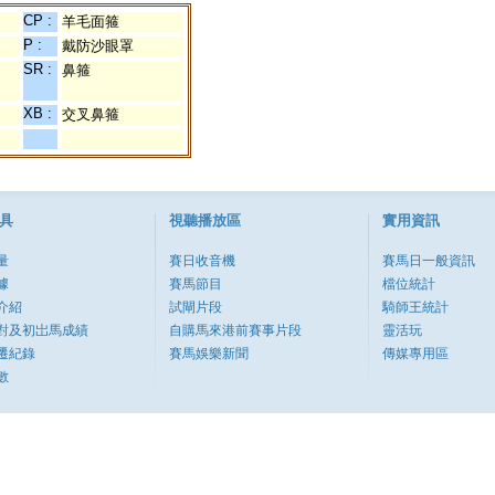
CP :
羊毛面箍
P :
戴防沙眼罩
SR :
鼻箍
XB :
交叉鼻箍
具
視聽播放區
實用資訊
量
賽日收音機
賽馬日一般資訊
據
賽馬節目
檔位統計
介紹
試閘片段
騎師王統計
對及初岀馬成績
自購馬來港前賽事片段
靈活玩
遷紀錄
賽馬娛樂新聞
傳媒專用區
數