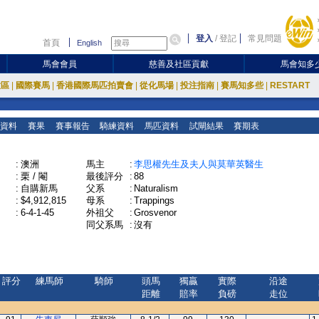
登入
/
登記
常見問題
首頁
English
馬會會員
慈善及社區貢獻
馬會知多
放區
|
國際賽馬
|
香港國際馬匹拍賣會
|
從化馬場
|
投注指南
|
賽馬知多些
|
RESTART
資料
賽果
賽事報告
騎練資料
馬匹資料
試閘結果
賽期表
:
澳洲
馬主
:
李思權先生及夫人與莫華英醫生
:
栗 / 閹
最後評分
:
88
:
自購新馬
父系
:
Naturalism
:
$4,912,815
母系
:
Trappings
:
6-4-1-45
外祖父
:
Grosvenor
同父系馬
:
沒有
評分
練馬師
騎師
頭馬
獨贏
實際
沿途
距離
賠率
負磅
走位