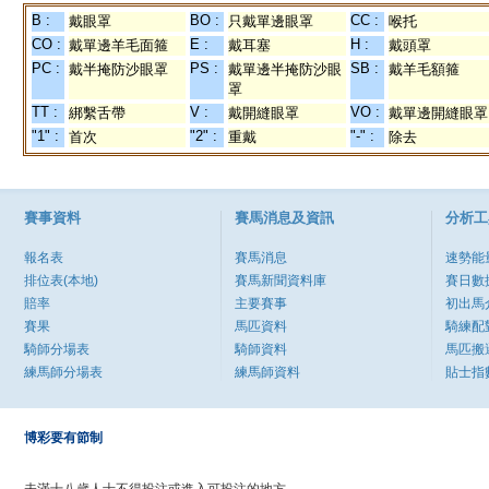
B :
BO :
CC :
戴眼罩
只戴單邊眼罩
喉托
CO :
E :
H :
戴單邊羊毛面箍
戴耳塞
戴頭罩
PC :
PS :
SB :
戴半掩防沙眼罩
戴單邊半掩防沙眼
戴羊毛額箍
罩
TT :
V :
VO :
綁繫舌帶
戴開縫眼罩
戴單邊開縫眼罩
"1" :
"2" :
"-" :
首次
重戴
除去
賽事資料
賽馬消息及資訊
分析工
報名表
賽馬消息
速勢能
排位表(本地)
賽馬新聞資料庫
賽日數
賠率
主要賽事
初出馬
賽果
馬匹資料
騎練配
騎師分場表
騎師資料
馬匹搬
練馬師分場表
練馬師資料
貼士指
博彩要有節制