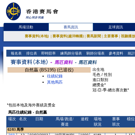
馬場活動
賽馬資訊
足球資訊
賽事資料(本地)
|
賽事資料(越洋轉播)
|
賽馬新聞
|
主要賽事
|
視聽播
報名表
排位表
即時賠率
練馬師分場表
騎師分場表
參考資料
統計
自然贏 (BS195) (已退役)
出生地
毛色 / 性別
往績紀錄
進口類別
其他馬匹
總獎金*
冠-亞-季-總出賽次數*
*包括本地及海外賽績及獎金
馬匹往績紀錄 - 自然贏
場次
名次
日期
馬場/跑道/
途程
場地
賽事
檔位
賽道
狀況
班次
02/03
馬季