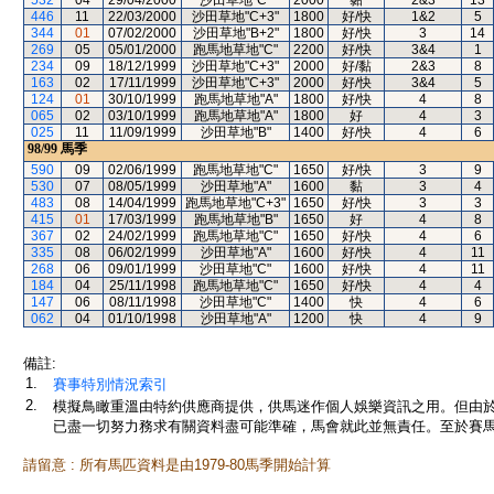
532
04
29/04/2000
沙田草地"C"
2000
黏
2&3
13
446
11
22/03/2000
沙田草地"C+3"
1800
好/快
1&2
5
344
01
07/02/2000
沙田草地"B+2"
1800
好/快
3
14
269
05
05/01/2000
跑馬地草地"C"
2200
好/快
3&4
1
234
09
18/12/1999
沙田草地"C+3"
2000
好/黏
2&3
8
163
02
17/11/1999
沙田草地"C+3"
2000
好/快
3&4
5
124
01
30/10/1999
跑馬地草地"A"
1800
好/快
4
8
065
02
03/10/1999
跑馬地草地"A"
1800
好
4
3
025
11
11/09/1999
沙田草地"B"
1400
好/快
4
6
98/99
馬季
590
09
02/06/1999
跑馬地草地"C"
1650
好/快
3
9
530
07
08/05/1999
沙田草地"A"
1600
黏
3
4
483
08
14/04/1999
跑馬地草地"C+3"
1650
好/快
3
3
415
01
17/03/1999
跑馬地草地"B"
1650
好
4
8
367
02
24/02/1999
跑馬地草地"C"
1650
好/快
4
6
335
08
06/02/1999
沙田草地"A"
1600
好/快
4
11
268
06
09/01/1999
沙田草地"C"
1600
好/快
4
11
184
04
25/11/1998
跑馬地草地"C"
1650
好/快
4
4
147
06
08/11/1998
沙田草地"C"
1400
快
4
6
062
04
01/10/1998
沙田草地"A"
1200
快
4
9
備註:
1.
賽事特別情況索引
2.
模擬鳥瞰重溫由特約供應商提供，供馬迷作個人娛樂資訊之用。但由
已盡一切努力務求有關資料盡可能準確，馬會就此並無責任。至於賽馬
請留意 : 所有馬匹資料是由1979-80馬季開始計算